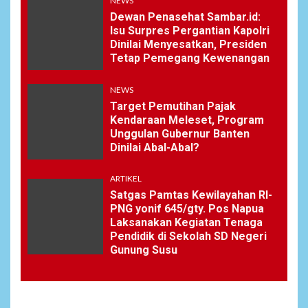
NEWS
Dewan Penasehat Sambar.id:
Isu Surpres Pergantian Kapolri
Dinilai Menyesatkan, Presiden
Tetap Pemegang Kewenangan
NEWS
Target Pemutihan Pajak
Kendaraan Meleset, Program
Unggulan Gubernur Banten
Dinilai Abal-Abal?
ARTIKEL
Satgas Pamtas Kewilayahan RI-
PNG yonif 645/gty. Pos Napua
Laksanakan Kegiatan Tenaga
Pendidik di Sekolah SD Negeri
Gunung Susu