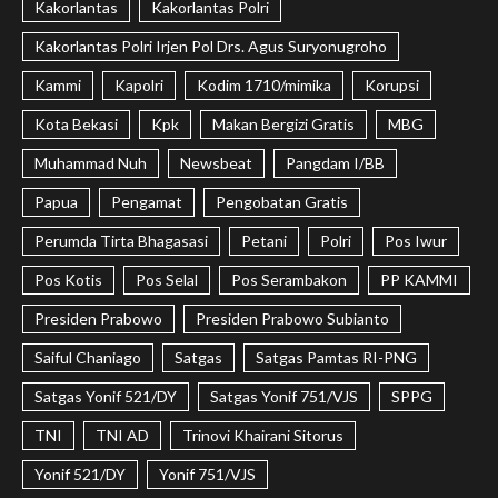
Kakorlantas
Kakorlantas Polri
Kakorlantas Polri Irjen Pol Drs. Agus Suryonugroho
Kammi
Kapolri
Kodim 1710/mimika
Korupsi
Kota Bekasi
Kpk
Makan Bergizi Gratis
MBG
Muhammad Nuh
Newsbeat
Pangdam I/BB
Papua
Pengamat
Pengobatan Gratis
Perumda Tirta Bhagasasi
Petani
Polri
Pos Iwur
Pos Kotis
Pos Selal
Pos Serambakon
PP KAMMI
Presiden Prabowo
Presiden Prabowo Subianto
Saiful Chaniago
Satgas
Satgas Pamtas RI-PNG
Satgas Yonif 521/DY
Satgas Yonif 751/VJS
SPPG
TNI
TNI AD
Trinovi Khairani Sitorus
Yonif 521/DY
Yonif 751/VJS