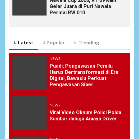
Nawala Cup 2026, RT 09 Raih
Gelar Juara di Puri Nawala
Permai RW 010
Latest
Popular
Trending
NEWS
Puadi: Pengawasan Pemilu
Harus Bertransformasi di Era
Digital, Bawaslu Perkuat
Pengawasan Siber
NEWS
Viral Video Oknum Polisi Polda
Sumbar diduga Aniaya Driver