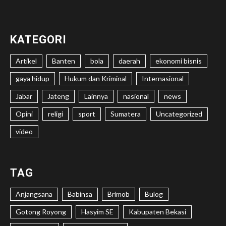
KATEGORI
Artikel
Banten
bola
daerah
ekonomi bisnis
gaya hidup
Hukum dan Kriminal
Internasional
Jabar
Jateng
Lainnya
nasional
news
Opini
religi
sport
Sumatera
Uncategorized
video
TAG
Anjangsana
Babinsa
Brimob
Bulog
Gotong Royong
Hasyim SE
Kabupaten Bekasi