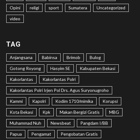
Opini
religi
sport
Sumatera
Uncategorized
video
TAG
Anjangsana
Babinsa
Brimob
Bulog
Gotong Royong
Hasyim SE
Kabupaten Bekasi
Kakorlantas
Kakorlantas Polri
Kakorlantas Polri Irjen Pol Drs. Agus Suryonugroho
Kammi
Kapolri
Kodim 1710/mimika
Korupsi
Kota Bekasi
Kpk
Makan Bergizi Gratis
MBG
Muhammad Nuh
Newsbeat
Pangdam I/BB
Papua
Pengamat
Pengobatan Gratis