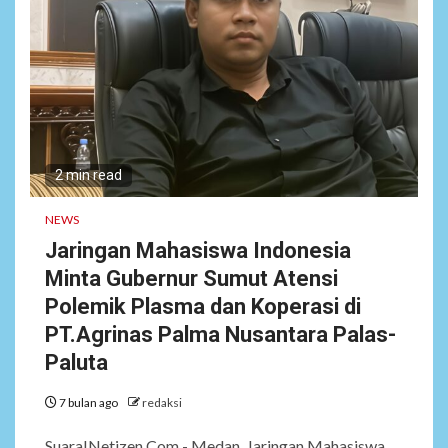
2 min read
NEWS
Jaringan Mahasiswa Indonesia
Minta Gubernur Sumut Atensi
Polemik Plasma dan Koperasi di
PT.Agrinas Palma Nusantara Palas-
Paluta
7 bulan ago
redaksi
SuaraINetizen.Com - Medan, Jaringan Mahasiswa