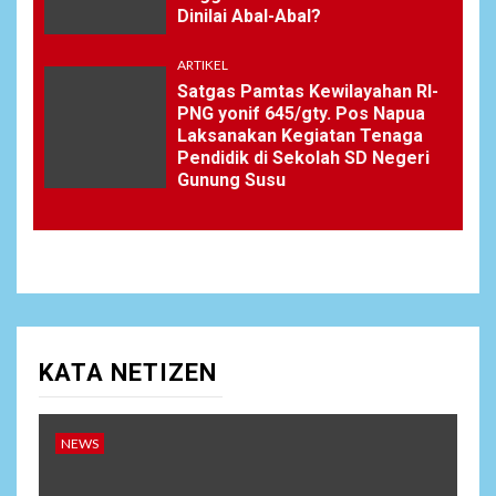
Dinilai Abal-Abal?
ARTIKEL
Satgas Pamtas Kewilayahan RI-
PNG yonif 645/gty. Pos Napua
Laksanakan Kegiatan Tenaga
Pendidik di Sekolah SD Negeri
Gunung Susu
KATA NETIZEN
NEWS