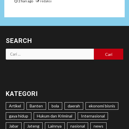
2 hari ago
redaksi
SEARCH
Cari
untuk:
KATEGORI
Artikel
Banten
bola
daerah
ekonomi bisnis
gaya hidup
Hukum dan Kriminal
Internasional
Jabar
Jateng
Lainnya
nasional
news