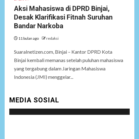
Aksi Mahasiswa di DPRD Binjai,
Desak Klarifikasi Fitnah Suruhan
Bandar Narkoba
11 bulan ago
redaksi
SuaraInetizen.com, Binjai – Kantor DPRD Kota
Binjai kembali memanas setelah puluhan mahasiswa
yang tergabung dalam Jaringan Mahasiswa
Indonesia (JMI) menggelar...
MEDIA SOSIAL
Social menu is not set. You need to create menu and
assign it to Social Menu on Menu Settings.