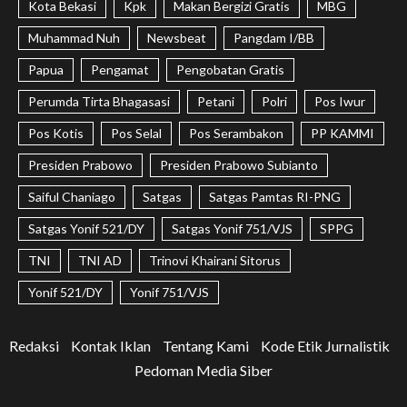
Kota Bekasi
Kpk
Makan Bergizi Gratis
MBG
Muhammad Nuh
Newsbeat
Pangdam I/BB
Papua
Pengamat
Pengobatan Gratis
Perumda Tirta Bhagasasi
Petani
Polri
Pos Iwur
Pos Kotis
Pos Selal
Pos Serambakon
PP KAMMI
Presiden Prabowo
Presiden Prabowo Subianto
Saiful Chaniago
Satgas
Satgas Pamtas RI-PNG
Satgas Yonif 521/DY
Satgas Yonif 751/VJS
SPPG
TNI
TNI AD
Trinovi Khairani Sitorus
Yonif 521/DY
Yonif 751/VJS
Redaksi
Kontak Iklan
Tentang Kami
Kode Etik Jurnalistik
Pedoman Media Siber