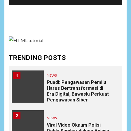
Social menu is not set. You need to create menu and
assign it to Social Menu on Menu Settings.
TRENDING POSTS
1
NEWS
Puadi: Pengawasan Pemilu
Harus Bertransformasi di
Era Digital, Bawaslu Perkuat
Pengawasan Siber
2
NEWS
Viral Video Oknum Polisi
Polda Sumbar diduga Aniaya