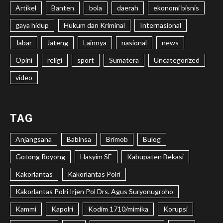
Artikel
Banten
bola
daerah
ekonomi bisnis
gaya hidup
Hukum dan Kriminal
Internasional
Jabar
Jateng
Lainnya
nasional
news
Opini
religi
sport
Sumatera
Uncategorized
video
TAG
Anjangsana
Babinsa
Brimob
Bulog
Gotong Royong
Hasyim SE
Kabupaten Bekasi
Kakorlantas
Kakorlantas Polri
Kakorlantas Polri Irjen Pol Drs. Agus Suryonugroho
Kammi
Kapolri
Kodim 1710/mimika
Korupsi