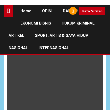
Home
OPINI
DAERAH
Kata Nitizen
EKONOMI BISNIS
HUKUM KRIMINAL
Ibu Selvi Gibran
Rakabuming
ARTIKEL
SPORT, ARTIS & GAYA HIDUP
NASIONAL
INTERNASIONAL