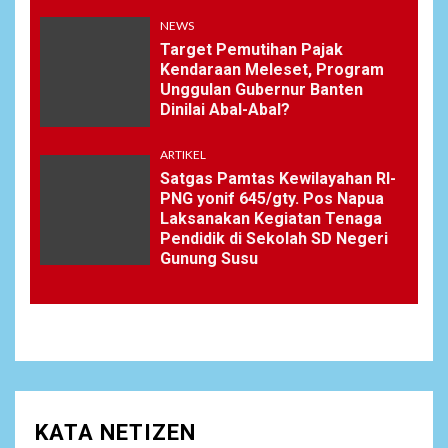
NEWS
Target Pemutihan Pajak
Kendaraan Meleset, Program
Unggulan Gubernur Banten
Dinilai Abal-Abal?
ARTIKEL
Satgas Pamtas Kewilayahan RI-
PNG yonif 645/gty. Pos Napua
Laksanakan Kegiatan Tenaga
Pendidik di Sekolah SD Negeri
Gunung Susu
KATA NETIZEN