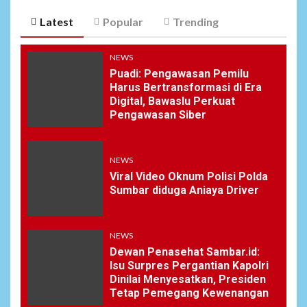
Latest
Popular
Trending
NEWS
Puadi: Pengawasan Pemilu
Harus Bertransformasi di Era
Digital, Bawaslu Perkuat
Pengawasan Siber
NEWS
Viral Video Oknum Polisi Polda
Sumbar diduga Aniaya Driver
NEWS
Dewan Penasehat Sambar.id:
Isu Surpres Pergantian Kapolri
Dinilai Menyesatkan, Presiden
Tetap Pemegang Kewenangan