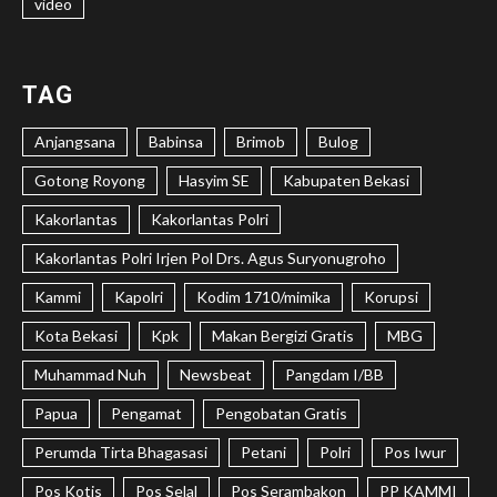
video
TAG
Anjangsana
Babinsa
Brimob
Bulog
Gotong Royong
Hasyim SE
Kabupaten Bekasi
Kakorlantas
Kakorlantas Polri
Kakorlantas Polri Irjen Pol Drs. Agus Suryonugroho
Kammi
Kapolri
Kodim 1710/mimika
Korupsi
Kota Bekasi
Kpk
Makan Bergizi Gratis
MBG
Muhammad Nuh
Newsbeat
Pangdam I/BB
Papua
Pengamat
Pengobatan Gratis
Perumda Tirta Bhagasasi
Petani
Polri
Pos Iwur
Pos Kotis
Pos Selal
Pos Serambakon
PP KAMMI