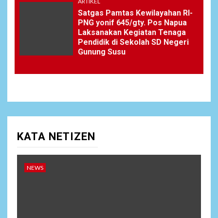
ARTIKEL
Satgas Pamtas Kewilayahan RI-
PNG yonif 645/gty. Pos Napua
Laksanakan Kegiatan Tenaga
Pendidik di Sekolah SD Negeri
Gunung Susu
KATA NETIZEN
NEWS