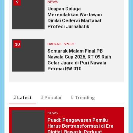
9
NEWS
Ucapan Diduga
Merendahkan Wartawan
Dinilai Cederai Martabat
Profesi Jurnalistik
10
DAERAH
SPORT
Semarak Malam Final PB
Nawala Cup 2026, RT 09 Raih
Gelar Juara di Puri Nawala
Permai RW 010
Latest
Popular
Trending
NEWS
Puadi: Pengawasan Pemilu
Harus Bertransformasi di Era
Digital, Bawaslu Perkuat