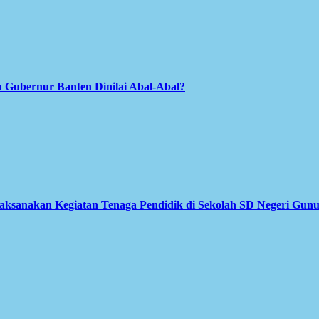
 Gubernur Banten Dinilai Abal-Abal?
Laksanakan Kegiatan Tenaga Pendidik di Sekolah SD Negeri Gun