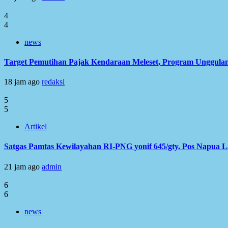
4
4
news
Target Pemutihan Pajak Kendaraan Meleset, Program Unggulan
18 jam ago
redaksi
5
5
Artikel
Satgas Pamtas Kewilayahan RI-PNG yonif 645/gty. Pos Napua 
21 jam ago
admin
6
6
news