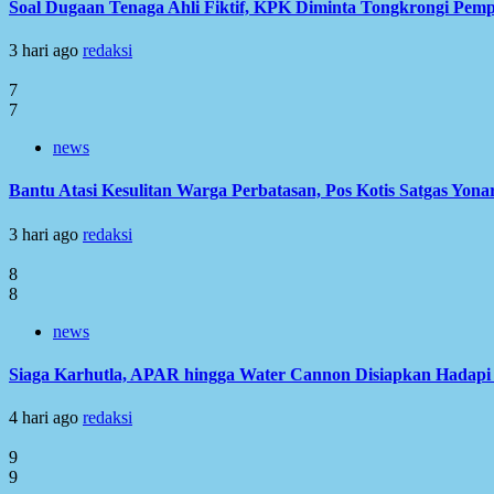
Soal Dugaan Tenaga Ahli Fiktif, KPK Diminta Tongkrongi Pem
3 hari ago
redaksi
7
7
news
Bantu Atasi Kesulitan Warga Perbatasan, Pos Kotis Satgas Yonar
3 hari ago
redaksi
8
8
news
Siaga Karhutla, APAR hingga Water Cannon Disiapkan Hadap
4 hari ago
redaksi
9
9