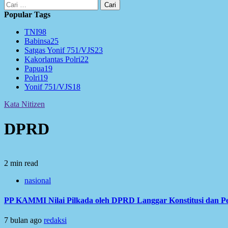
Cari
untuk:
Popular Tags
TNI
98
Babinsa
25
Satgas Yonif 751/VJS
23
Kakorlantas Polri
22
Papua
19
Polri
19
Yonif 751/VJS
18
Kata Nitizen
DPRD
2 min read
nasional
PP KAMMI Nilai Pilkada oleh DPRD Langgar Konstitusi dan P
7 bulan ago
redaksi