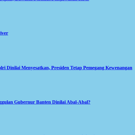
iver
olri Dinilai Menyesatkan, Presiden Tetap Pemegang Kewenangan
gulan Gubernur Banten Dinilai Abal-Abal?