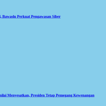
l, Bawaslu Perkuat Pengawasan Siber
inilai Menyesatkan, Presiden Tetap Pemegang Kewenangan