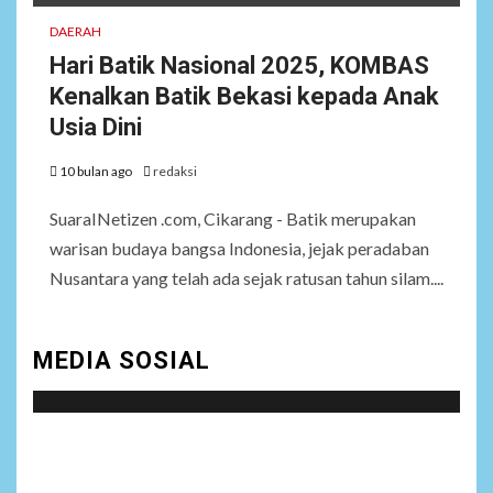
DAERAH
Hari Batik Nasional 2025, KOMBAS
Kenalkan Batik Bekasi kepada Anak
Usia Dini
10 bulan ago
redaksi
SuaraINetizen .com, Cikarang - Batik merupakan
warisan budaya bangsa Indonesia, jejak peradaban
Nusantara yang telah ada sejak ratusan tahun silam....
MEDIA SOSIAL
Social menu is not set. You need to create menu and
assign it to Social Menu on Menu Settings.