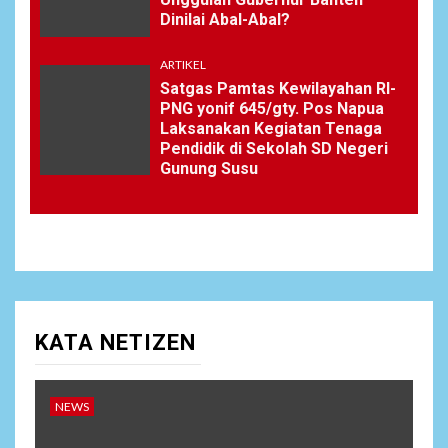
Dinilai Abal-Abal?
ARTIKEL
Satgas Pamtas Kewilayahan RI-
PNG yonif 645/gty. Pos Napua
Laksanakan Kegiatan Tenaga
Pendidik di Sekolah SD Negeri
Gunung Susu
KATA NETIZEN
NEWS