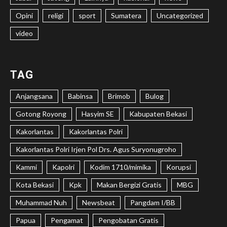
Opini
religi
sport
Sumatera
Uncategorized
video
TAG
Anjangsana
Babinsa
Brimob
Bulog
Gotong Royong
Hasyim SE
Kabupaten Bekasi
Kakorlantas
Kakorlantas Polri
Kakorlantas Polri Irjen Pol Drs. Agus Suryonugroho
Kammi
Kapolri
Kodim 1710/mimika
Korupsi
Kota Bekasi
Kpk
Makan Bergizi Gratis
MBG
Muhammad Nuh
Newsbeat
Pangdam I/BB
Papua
Pengamat
Pengobatan Gratis