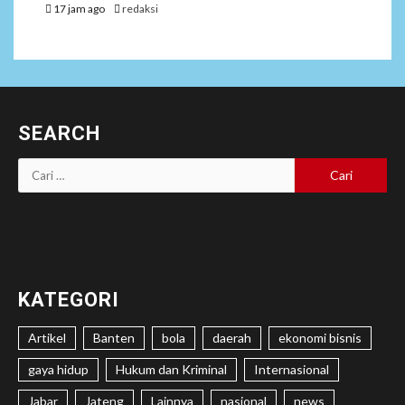
17 jam ago
redaksi
SEARCH
Cari
untuk:
KATEGORI
Artikel
Banten
bola
daerah
ekonomi bisnis
gaya hidup
Hukum dan Kriminal
Internasional
Jabar
Jateng
Lainnya
nasional
news