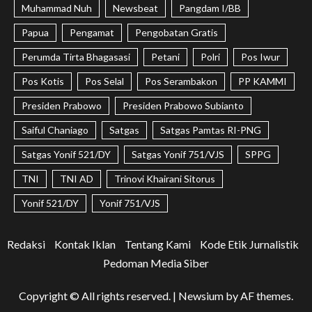
Muhammad Nuh
Newsbeat
Pangdam I/BB
Papua
Pengamat
Pengobatan Gratis
Perumda Tirta Bhagasasi
Petani
Polri
Pos Iwur
Pos Kotis
Pos Selal
Pos Serambakon
PP KAMMI
Presiden Prabowo
Presiden Prabowo Subianto
Saiful Chaniago
Satgas
Satgas Pamtas RI-PNG
Satgas Yonif 521/DY
Satgas Yonif 751/VJS
SPPG
TNI
TNI AD
Trinovi Khairani Sitorus
Yonif 521/DY
Yonif 751/VJS
Redaksi
Kontak Iklan
Tentang Kami
Kode Etik Jurnalistik
Pedoman Media Siber
Copyright © All rights reserved.
|
Newsium
by AF themes.