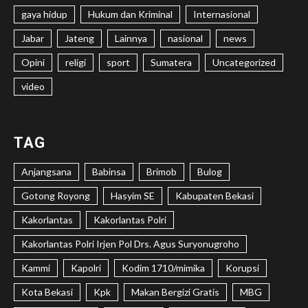
gaya hidup
Hukum dan Kriminal
Internasional
Jabar
Jateng
Lainnya
nasional
news
Opini
religi
sport
Sumatera
Uncategorized
video
TAG
Anjangsana
Babinsa
Brimob
Bulog
Gotong Royong
Hasyim SE
Kabupaten Bekasi
Kakorlantas
Kakorlantas Polri
Kakorlantas Polri Irjen Pol Drs. Agus Suryonugroho
Kammi
Kapolri
Kodim 1710/mimika
Korupsi
Kota Bekasi
Kpk
Makan Bergizi Gratis
MBG