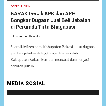
DAERAH
OPINI
BARAK Desak KPK dan APH
Bongkar Dugaan Jual Beli Jabatan
di Perumda Tirta Bhagasasi
9 bulan ago
redaksi
SuaraINetizen.com, Kabupaten Bekasi — Isu dugaan
jual beli jabatan di lingkungan Pemerintah
Kabupaten Bekasi kembali mencuat dan menjadi
sorotan publik....
MEDIA SOSIAL
Social menu is not set. You need to create menu and