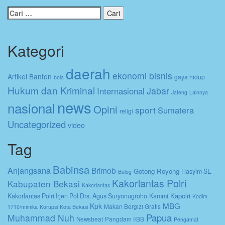
Cari
untuk:
Kategori
daerah
ekonomi bisnis
Artikel
Banten
gaya hidup
bola
Hukum dan Kriminal
Jabar
Internasional
Jateng
Lainnya
news
nasional
Opini
sport
Sumatera
religi
Uncategorized
video
Tag
Babinsa
Anjangsana
Brimob
Gotong Royong
Hasyim SE
Bulog
Kakorlantas Polri
Kabupaten Bekasi
Kakorlantas
Kapolri
Kakorlantas Polri Irjen Pol Drs. Agus Suryonugroho
Kammi
Kodim
MBG
Kpk
Makan Bergizi Gratis
1710/mimika
Korupsi
Kota Bekasi
Papua
Muhammad Nuh
Newsbeat
Pangdam I/BB
Pengamat