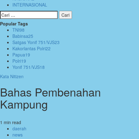
INTERNASIONAL
Cari
untuk:
Popular Tags
TNI
98
Babinsa
25
Satgas Yonif 751/VJS
23
Kakorlantas Polri
22
Papua
19
Polri
19
Yonif 751/VJS
18
Kata Nitizen
Bahas Pembenahan
Kampung
1 min read
daerah
news