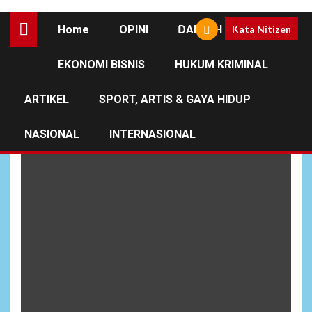
Home
OPINI
DAERAH
Kata Nitizen
EKONOMI BISNIS
HUKUM KRIMINAL
Babinsa Koramil
15/Matangkuli
ARTIKEL
SPORT, ARTIS & GAYA HIDUP
NASIONAL
INTERNASIONAL