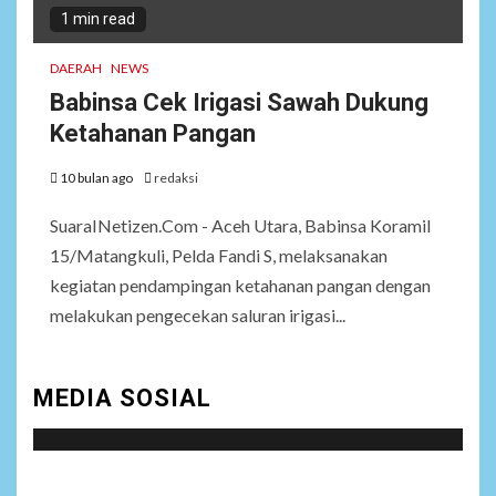
1 min read
DAERAH
NEWS
Babinsa Cek Irigasi Sawah Dukung
Ketahanan Pangan
10 bulan ago
redaksi
SuaraINetizen.Com - Aceh Utara, Babinsa Koramil
15/Matangkuli, Pelda Fandi S, melaksanakan
kegiatan pendampingan ketahanan pangan dengan
melakukan pengecekan saluran irigasi...
MEDIA SOSIAL
Social menu is not set. You need to create menu and