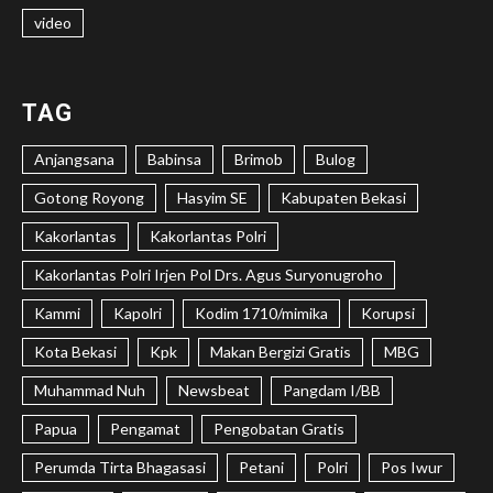
video
TAG
Anjangsana
Babinsa
Brimob
Bulog
Gotong Royong
Hasyim SE
Kabupaten Bekasi
Kakorlantas
Kakorlantas Polri
Kakorlantas Polri Irjen Pol Drs. Agus Suryonugroho
Kammi
Kapolri
Kodim 1710/mimika
Korupsi
Kota Bekasi
Kpk
Makan Bergizi Gratis
MBG
Muhammad Nuh
Newsbeat
Pangdam I/BB
Papua
Pengamat
Pengobatan Gratis
Perumda Tirta Bhagasasi
Petani
Polri
Pos Iwur