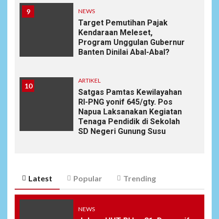
9
NEWS
Target Pemutihan Pajak
Kendaraan Meleset,
Program Unggulan Gubernur
Banten Dinilai Abal-Abal?
ARTIKEL
10
Satgas Pamtas Kewilayahan
RI-PNG yonif 645/gty. Pos
Napua Laksanakan Kegiatan
Tenaga Pendidik di Sekolah
SD Negeri Gunung Susu
Latest
Popular
Trending
NEWS