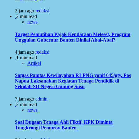
2 jam ago
redaksi
2 min read
news
Target Pemutihan Pajak Kendaraan Meleset, Program
Unggulan Gubernur Banten Dinilai Abal-Abal?
4 jam ago
redaksi
1 min read
Artikel
Satgas Pamtas Kewilayahan RI-PNG yonif 645/gty. Pos
Napua Laksanakan Kegiatan Tenaga Pendidik di
Sekolah SD Negeri Gunung Susu
7 jam ago
admin
2 min read
news
Soal Dugaan Tenaga Ahli Fiktif, KPK Diminta
Tongkrongi Pemprov Banten