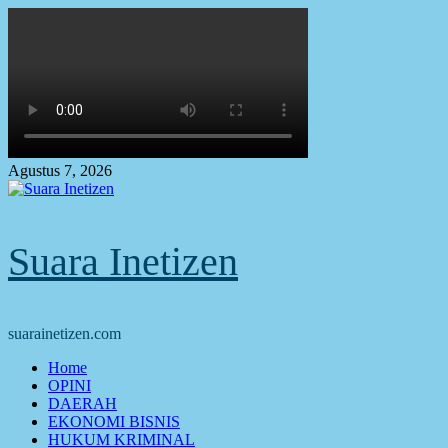
Skip
to
content
Agustus 7, 2026
Suara Inetizen
suarainetizen.com
Primary
Home
Menu
OPINI
DAERAH
EKONOMI BISNIS
HUKUM KRIMINAL