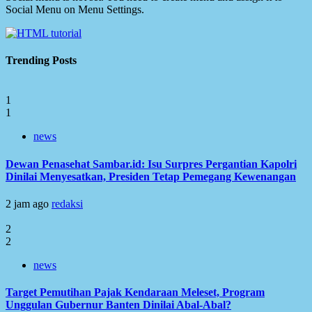
Social Menu on Menu Settings.
Trending Posts
1
1
news
Dewan Penasehat Sambar.id: Isu Surpres Pergantian Kapolri
Dinilai Menyesatkan, Presiden Tetap Pemegang Kewenangan
2 jam ago
redaksi
2
2
news
Target Pemutihan Pajak Kendaraan Meleset, Program
Unggulan Gubernur Banten Dinilai Abal-Abal?