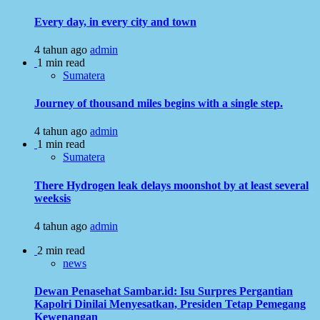
Every day, in every city and town
4 tahun ago
admin
1 min read
Sumatera
Journey of thousand miles begins with a single step.
4 tahun ago
admin
1 min read
Sumatera
There Hydrogen leak delays moonshot by at least several
weeksis
4 tahun ago
admin
2 min read
news
Dewan Penasehat Sambar.id: Isu Surpres Pergantian
Kapolri Dinilai Menyesatkan, Presiden Tetap Pemegang
Kewenangan