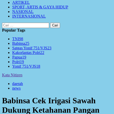
ARTIKEL
SPORT, ARTIS & GAYA HIDUP
NASIONAL
INTERNASIONAL
Cari
untuk:
Popular Tags
TNI
98
Babinsa
25
Satgas Yonif 751/VJS
23
Kakorlantas Polri
22
Papua
19
Polri
19
Yonif 751/VJS
18
Kata Nitizen
daerah
news
Babinsa Cek Irigasi Sawah
Dukung Ketahanan Pangan