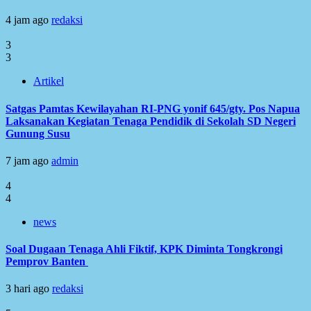
4 jam ago
redaksi
3
3
Artikel
Satgas Pamtas Kewilayahan RI-PNG yonif 645/gty. Pos Napua
Laksanakan Kegiatan Tenaga Pendidik di Sekolah SD Negeri
Gunung Susu
7 jam ago
admin
4
4
news
Soal Dugaan Tenaga Ahli Fiktif, KPK Diminta Tongkrongi
Pemprov Banten
3 hari ago
redaksi