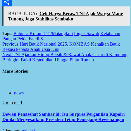
Email
Share
BACA JUGA:
Cek Harga Beras, TNI Ajak Warga Mane
Tunong Jaga Stabilitas Sembako
Tags:
Babinsa Koramil 15/Matangkuli
Irigasi Sawah
Ketahanan
Pangan
Pelda Fandi S
Post
Previous
Hari Batik Nasional 2025, KOMBAS Kenalkan Batik
Bekasi kepada Anak Usia Dini
navigation
Next
TNI Ajarkan Hidup Bersih & Rawat Anak Cacar di Kampung
Beringin, Bukti Kepedulian Hingga Pintu Rumah
More Stories
news
2 min read
Dewan Penasehat Sambar.id: Isu Surpres Pergantian Kapolri
Dinilai Menyesatkan, Presiden Tetap Pemegang Kewenangan
2 jam ago
redaksi