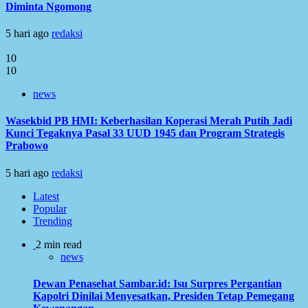
Diminta Ngomong
5 hari ago
redaksi
10
10
news
Wasekbid PB HMI: Keberhasilan Koperasi Merah Putih Jadi
Kunci Tegaknya Pasal 33 UUD 1945 dan Program Strategis
Prabowo
5 hari ago
redaksi
Latest
Popular
Trending
2 min read
news
Dewan Penasehat Sambar.id: Isu Surpres Pergantian
Kapolri Dinilai Menyesatkan, Presiden Tetap Pemegang