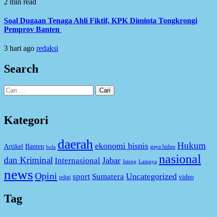
2 min read
Soal Dugaan Tenaga Ahli Fiktif, KPK Diminta Tongkrongi
Pemprov Banten
3 hari ago
redaksi
Search
Cari
untuk:
Kategori
daerah
Hukum
ekonomi bisnis
Artikel
Banten
gaya hidup
bola
nasional
dan Kriminal
Jabar
Internasional
Jateng
Lainnya
news
Opini
Uncategorized
sport
Sumatera
video
religi
Tag