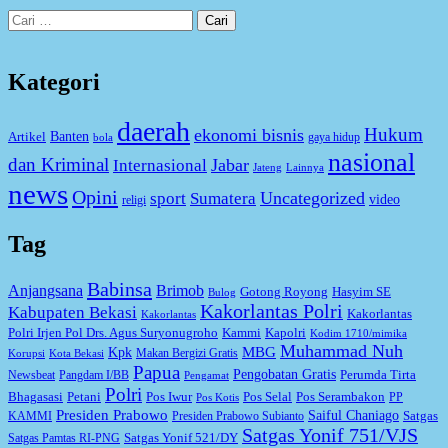
Cari
untuk:
Kategori
daerah
Hukum
ekonomi bisnis
Artikel
Banten
gaya hidup
bola
nasional
dan Kriminal
Jabar
Internasional
Jateng
Lainnya
news
Opini
Uncategorized
sport
Sumatera
video
religi
Tag
Babinsa
Anjangsana
Brimob
Gotong Royong
Hasyim SE
Bulog
Kakorlantas Polri
Kabupaten Bekasi
Kakorlantas
Kakorlantas
Kapolri
Polri Irjen Pol Drs. Agus Suryonugroho
Kammi
Kodim 1710/mimika
Muhammad Nuh
MBG
Kpk
Makan Bergizi Gratis
Korupsi
Kota Bekasi
Papua
Pengobatan Gratis
Perumda Tirta
Newsbeat
Pangdam I/BB
Pengamat
Polri
Bhagasasi
Petani
Pos Iwur
Pos Selal
Pos Serambakon
PP
Pos Kotis
Presiden Prabowo
Saiful Chaniago
Satgas
KAMMI
Presiden Prabowo Subianto
Satgas Yonif 751/VJS
Satgas Yonif 521/DY
Satgas Pamtas RI-PNG