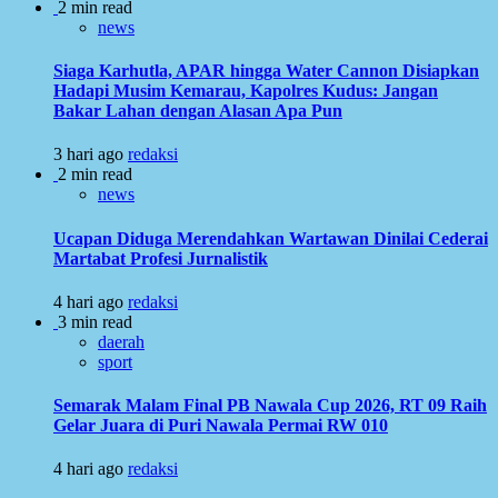
2 min read
news
Siaga Karhutla, APAR hingga Water Cannon Disiapkan
Hadapi Musim Kemarau, Kapolres Kudus: Jangan
Bakar Lahan dengan Alasan Apa Pun
3 hari ago
redaksi
2 min read
news
Ucapan Diduga Merendahkan Wartawan Dinilai Cederai
Martabat Profesi Jurnalistik
4 hari ago
redaksi
3 min read
daerah
sport
Semarak Malam Final PB Nawala Cup 2026, RT 09 Raih
Gelar Juara di Puri Nawala Permai RW 010
4 hari ago
redaksi