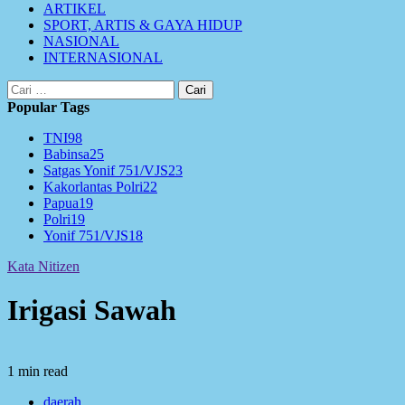
ARTIKEL
SPORT, ARTIS & GAYA HIDUP
NASIONAL
INTERNASIONAL
Cari
untuk:
Popular Tags
TNI
98
Babinsa
25
Satgas Yonif 751/VJS
23
Kakorlantas Polri
22
Papua
19
Polri
19
Yonif 751/VJS
18
Kata Nitizen
Irigasi Sawah
1 min read
daerah