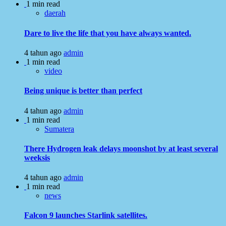
1 min read
daerah
Dare to live the life that you have always wanted.
4 tahun ago
admin
1 min read
video
Being unique is better than perfect
4 tahun ago
admin
1 min read
Sumatera
There Hydrogen leak delays moonshot by at least several
weeksis
4 tahun ago
admin
1 min read
news
Falcon 9 launches Starlink satellites.