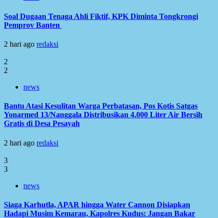
Soal Dugaan Tenaga Ahli Fiktif, KPK Diminta Tongkrongi
Pemprov Banten
2 hari ago
redaksi
2
2
news
Bantu Atasi Kesulitan Warga Perbatasan, Pos Kotis Satgas
Yonarmed 13/Nanggala Distribusikan 4.000 Liter Air Bersih
Gratis di Desa Pesayah
2 hari ago
redaksi
3
3
news
Siaga Karhutla, APAR hingga Water Cannon Disiapkan
Hadapi Musim Kemarau, Kapolres Kudus: Jangan Bakar