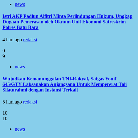
news
Istri AKP Padlun Alfitri Minta Perlindungan Hukum, Ungkap
Dugaan Pemerasan oleh Oknum Unit Ekonomi Satreskrim
Polres Batu Bara
4 hari ago
redaksi
9
9
news
Wujudkan Kemanunggalan TNI-Rakyat, Satgas Yonif
645/GTY Laksanakan Anjangsana Untuk Mempererat Tali
Silaturahmi dengan Instansi Terkait
5 hari ago
redaksi
10
10
news