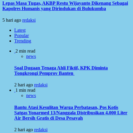
Lepas Masa Tugas, AKBP Restu Wijayanto Dikenang Sebagai
Kapolres Humanis yang Dirindukan di Bulukumba
5 hari ago
redaksi
Latest
Popular
Trending
2 min read
news
Soal Dugaan Tenaga Ahli Fiktif, KPK Diminta
Tongkrongi Pemprov Banten
2 hari ago
redaksi
1 min read
news
Bantu Atasi Kesulitan Warga Perbatasan, Pos Kotis
Satgas Yonarmed 13/Nanggala Distribusikan 4.000 Liter
Air Bersih Gratis di Desa Pesayah
2 hari ago
redaksi