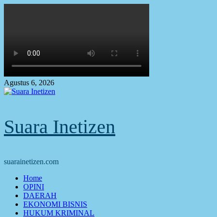
Skip
to
content
Agustus 6, 2026
Suara Inetizen
suarainetizen.com
Primary
Home
Menu
OPINI
DAERAH
EKONOMI BISNIS
HUKUM KRIMINAL