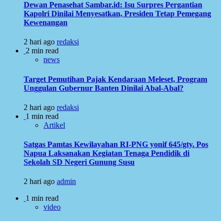
Dewan Penasehat Sambar.id: Isu Surpres Pergantian
Kapolri Dinilai Menyesatkan, Presiden Tetap Pemegang
Kewenangan
2 hari ago
redaksi
2 min read
news
Target Pemutihan Pajak Kendaraan Meleset, Program
Unggulan Gubernur Banten Dinilai Abal-Abal?
2 hari ago
redaksi
1 min read
Artikel
Satgas Pamtas Kewilayahan RI-PNG yonif 645/gty. Pos
Napua Laksanakan Kegiatan Tenaga Pendidik di
Sekolah SD Negeri Gunung Susu
2 hari ago
admin
1 min read
video