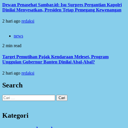
Dewan Penasehat Sambar.id: Isu Surpres Pergantian Kapolri
Dinilai Menyesatkan, Presiden Tetap Pemegang Kewenangan
2 hari ago
redaksi
news
2 min read
Target Pemutihan Pajak Kendaraan Meleset, Program
Unggulan Gubernur Banten Dinilai Abal-Abal?
2 hari ago
redaksi
Search
Cari
untuk:
Kategori