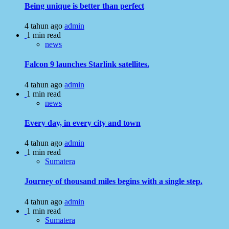
Being unique is better than perfect
4 tahun ago
admin
1 min read
news
Falcon 9 launches Starlink satellites.
4 tahun ago
admin
1 min read
news
Every day, in every city and town
4 tahun ago
admin
1 min read
Sumatera
Journey of thousand miles begins with a single step.
4 tahun ago
admin
1 min read
Sumatera