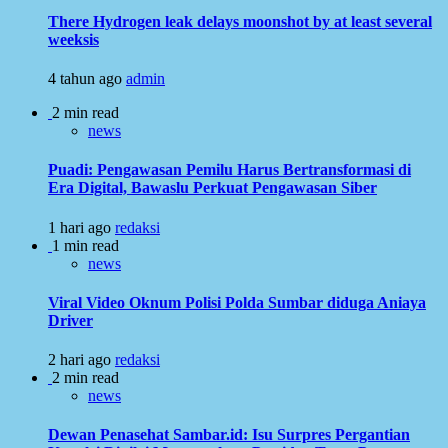
There Hydrogen leak delays moonshot by at least several
weeksis
4 tahun ago
admin
2 min read
news
Puadi: Pengawasan Pemilu Harus Bertransformasi di
Era Digital, Bawaslu Perkuat Pengawasan Siber
1 hari ago
redaksi
1 min read
news
Viral Video Oknum Polisi Polda Sumbar diduga Aniaya
Driver
2 hari ago
redaksi
2 min read
news
Dewan Penasehat Sambar.id: Isu Surpres Pergantian