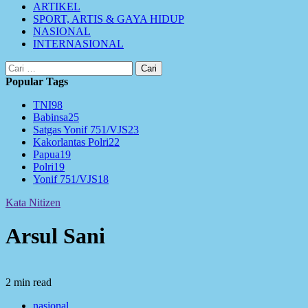
ARTIKEL
SPORT, ARTIS & GAYA HIDUP
NASIONAL
INTERNASIONAL
Cari
untuk:
Popular Tags
TNI
98
Babinsa
25
Satgas Yonif 751/VJS
23
Kakorlantas Polri
22
Papua
19
Polri
19
Yonif 751/VJS
18
Kata Nitizen
Arsul Sani
2 min read
nasional