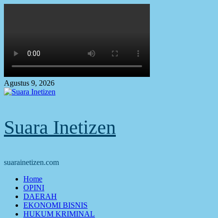
Skip
to
content
Agustus 9, 2026
Suara Inetizen
suarainetizen.com
Primary
Home
Menu
OPINI
DAERAH
EKONOMI BISNIS
HUKUM KRIMINAL