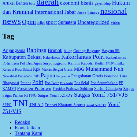
daerah
Hukum
ekonomi bisnis
Artikel
Banten
gaya hidup
bola
nasional
dan Kriminal
Jabar
Internasional
Jateng
Lainnya
news
Opini
Uncategorized
sport
Sumatera
video
religi
Tag
Babinsa
Anjangsana
Brimob
Gotong Royong
Hasyim SE
Bulog
Kakorlantas Polri
Kabupaten Bekasi
Kakorlantas
Kakorlantas
Kapolri
Polri Irjen Pol Drs. Agus Suryonugroho
Kammi
Kodim 1710/mimika
Muhammad Nuh
MBG
Kpk
Makan Bergizi Gratis
Korupsi
Kota Bekasi
Papua
Pengobatan Gratis
Perumda Tirta
Newsbeat
Pangdam I/BB
Pengamat
Polri
Bhagasasi
Petani
Pos Iwur
Pos Selal
Pos Serambakon
PP
Pos Kotis
Presiden Prabowo
Saiful Chaniago
Satgas
KAMMI
Presiden Prabowo Subianto
Satgas Yonif 751/VJS
Satgas Yonif 521/DY
Satgas Pamtas RI-PNG
TNI
Yonif
TNI AD
Trinovi Khairani Sitorus
SPPG
Yonif 521/DY
751/VJS
Redaksi
Kontak Iklan
Tentang Kami