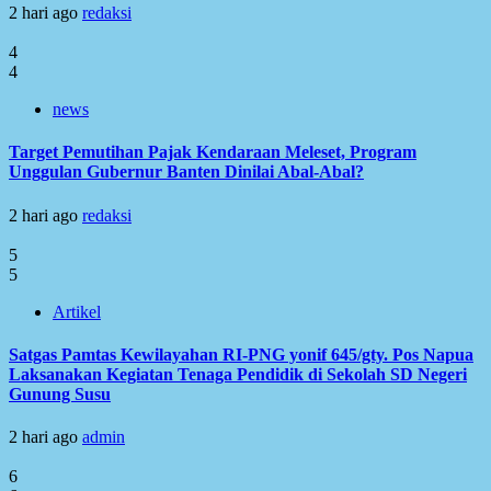
2 hari ago
redaksi
4
4
news
Target Pemutihan Pajak Kendaraan Meleset, Program
Unggulan Gubernur Banten Dinilai Abal-Abal?
2 hari ago
redaksi
5
5
Artikel
Satgas Pamtas Kewilayahan RI-PNG yonif 645/gty. Pos Napua
Laksanakan Kegiatan Tenaga Pendidik di Sekolah SD Negeri
Gunung Susu
2 hari ago
admin
6