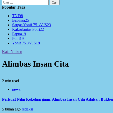
Cari
untuk:
Popular Tags
TNI
98
Babinsa
25
Satgas Yonif 751/VJS
23
Kakorlantas Polri
22
Papua
19
Polri
19
Yonif 751/VJS
18
Kata Nitizen
Alimbas Insan Cita
2 min read
news
Perkuat Nilai Kekeluargaan, Alimbas Insan Cita Adakan Bukb
5 bulan ago
redaksi