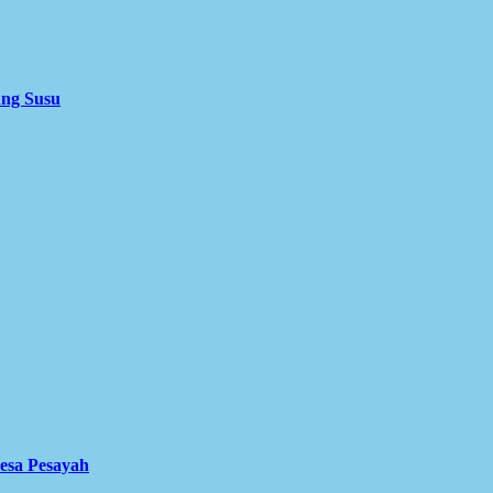
ung Susu
Desa Pesayah