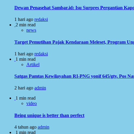
Dewan Penasehat Sambar.id: Isu Surpres Pergantian Kap
1 hari ago
redaksi
2 min read
news
Target Pemutihan Pajak Kendaraan Meleset, Program Ung
1 hari ago
redaksi
1 min read
Artikel
Satgas Pamtas Kewilayahan RI-PNG yonif 645/gty. Pos N
2 hari ago
admin
1 min read
video
Being unique is better than perfect
4 tahun ago
admin
1 min read