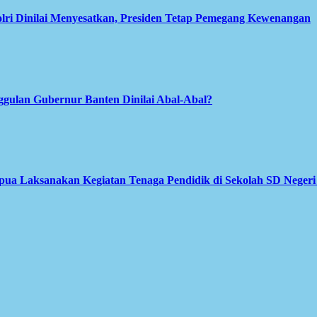
olri Dinilai Menyesatkan, Presiden Tetap Pemegang Kewenangan
gulan Gubernur Banten Dinilai Abal-Abal?
apua Laksanakan Kegiatan Tenaga Pendidik di Sekolah SD Neger