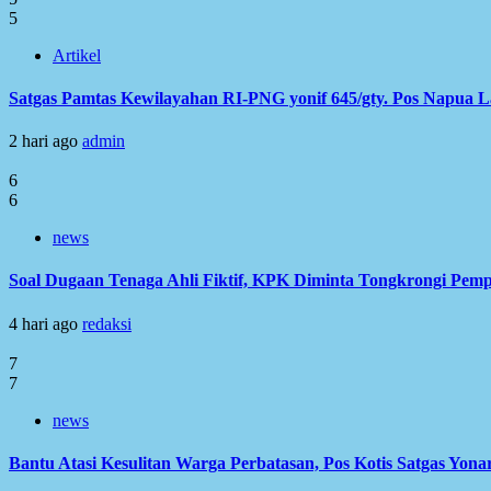
5
Artikel
Satgas Pamtas Kewilayahan RI-PNG yonif 645/gty. Pos Napua 
2 hari ago
admin
6
6
news
Soal Dugaan Tenaga Ahli Fiktif, KPK Diminta Tongkrongi Pem
4 hari ago
redaksi
7
7
news
Bantu Atasi Kesulitan Warga Perbatasan, Pos Kotis Satgas Yonar