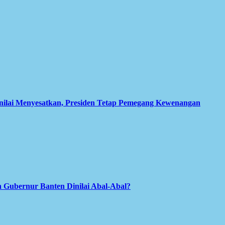
inilai Menyesatkan, Presiden Tetap Pemegang Kewenangan
 Gubernur Banten Dinilai Abal-Abal?