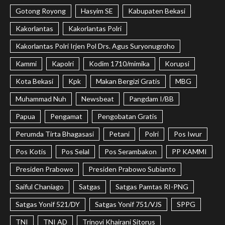
Gotong Royong
Hasyim SE
Kabupaten Bekasi
Kakorlantas
Kakorlantas Polri
Kakorlantas Polri Irjen Pol Drs. Agus Suryonugroho
Kammi
Kapolri
Kodim 1710/mimika
Korupsi
Kota Bekasi
Kpk
Makan Bergizi Gratis
MBG
Muhammad Nuh
Newsbeat
Pangdam I/BB
Papua
Pengamat
Pengobatan Gratis
Perumda Tirta Bhagasasi
Petani
Polri
Pos Iwur
Pos Kotis
Pos Selal
Pos Serambakon
PP KAMMI
Presiden Prabowo
Presiden Prabowo Subianto
Saiful Chaniago
Satgas
Satgas Pamtas RI-PNG
Satgas Yonif 521/DY
Satgas Yonif 751/VJS
SPPG
TNI
TNI AD
Trinovi Khairani Sitorus