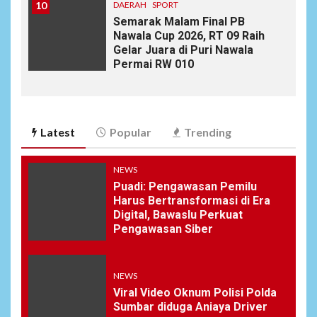
10
DAERAH
SPORT
Semarak Malam Final PB
Nawala Cup 2026, RT 09 Raih
Gelar Juara di Puri Nawala
Permai RW 010
Latest
Popular
Trending
NEWS
Puadi: Pengawasan Pemilu
Harus Bertransformasi di Era
Digital, Bawaslu Perkuat
Pengawasan Siber
NEWS
Viral Video Oknum Polisi Polda
Sumbar diduga Aniaya Driver