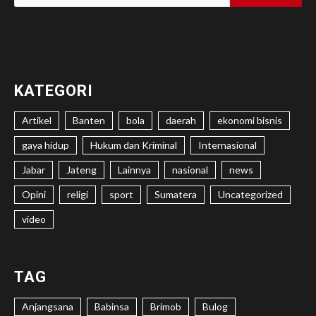
untuk:
KATEGORI
Artikel
Banten
bola
daerah
ekonomi bisnis
gaya hidup
Hukum dan Kriminal
Internasional
Jabar
Jateng
Lainnya
nasional
news
Opini
religi
sport
Sumatera
Uncategorized
video
TAG
Anjangsana
Babinsa
Brimob
Bulog