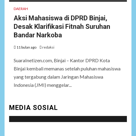
DAERAH
Aksi Mahasiswa di DPRD Binjai,
Desak Klarifikasi Fitnah Suruhan
Bandar Narkoba
11 bulan ago
redaksi
SuaraInetizen.com, Binjai – Kantor DPRD Kota
Binjai kembali memanas setelah puluhan mahasiswa
yang tergabung dalam Jaringan Mahasiswa
Indonesia (JMI) menggelar...
MEDIA SOSIAL
Social menu is not set. You need to create menu and