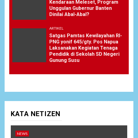
Kendaraan Meleset, Program
Unggulan Gubernur Banten
Dinilai Abal-Abal?
ARTIKEL
Satgas Pamtas Kewilayahan RI-
PNG yonif 645/gty. Pos Napua
Laksanakan Kegiatan Tenaga
Pendidik di Sekolah SD Negeri
Gunung Susu
KATA NETIZEN
NEWS