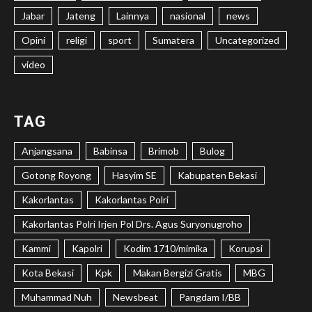
Jabar
Jateng
Lainnya
nasional
news
Opini
religi
sport
Sumatera
Uncategorized
video
TAG
Anjangsana
Babinsa
Brimob
Bulog
Gotong Royong
Hasyim SE
Kabupaten Bekasi
Kakorlantas
Kakorlantas Polri
Kakorlantas Polri Irjen Pol Drs. Agus Suryonugroho
Kammi
Kapolri
Kodim 1710/mimika
Korupsi
Kota Bekasi
Kpk
Makan Bergizi Gratis
MBG
Muhammad Nuh
Newsbeat
Pangdam I/BB