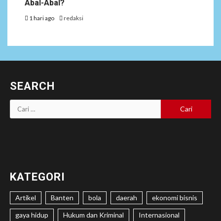
Abal-Abal?
1 hari ago
redaksi
SEARCH
Cari
untuk:
KATEGORI
Artikel
Banten
bola
daerah
ekonomi bisnis
gaya hidup
Hukum dan Kriminal
Internasional