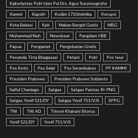
Kakorlantas Polri Irjen Pol Drs. Agus Suryonugroho
Kammi
Kapolri
Kodim 1710/mimika
Korupsi
Kota Bekasi
Kpk
Makan Bergizi Gratis
MBG
Muhammad Nuh
Newsbeat
Pangdam I/BB
Papua
Pengamat
Pengobatan Gratis
Perumda Tirta Bhagasasi
Petani
Polri
Pos Iwur
Pos Kotis
Pos Selal
Pos Serambakon
PP KAMMI
Presiden Prabowo
Presiden Prabowo Subianto
Saiful Chaniago
Satgas
Satgas Pamtas RI-PNG
Satgas Yonif 521/DY
Satgas Yonif 751/VJS
SPPG
TNI
TNI AD
Trinovi Khairani Sitorus
Yonif 521/DY
Yonif 751/VJS