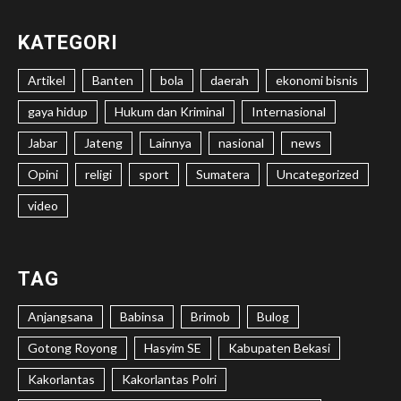
KATEGORI
Artikel
Banten
bola
daerah
ekonomi bisnis
gaya hidup
Hukum dan Kriminal
Internasional
Jabar
Jateng
Lainnya
nasional
news
Opini
religi
sport
Sumatera
Uncategorized
video
TAG
Anjangsana
Babinsa
Brimob
Bulog
Gotong Royong
Hasyim SE
Kabupaten Bekasi
Kakorlantas
Kakorlantas Polri