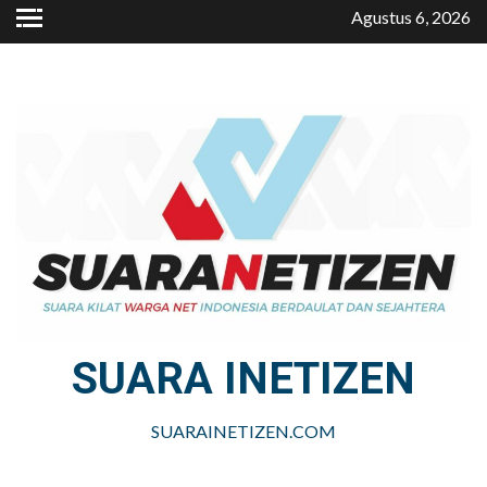
Skip
Agustus 6, 2026
to
content
SUARA INETIZEN
SUARAINETIZEN.COM