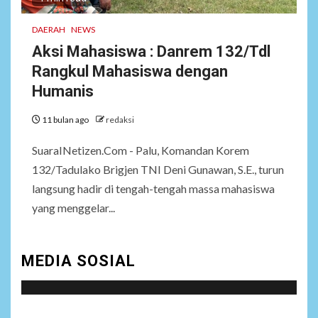
Ngomong
DAERAH
NEWS
Aksi Mahasiswa : Danrem 132/Tdl
NEWS
Rangkul Mahasiswa dengan
7
Wasekbid PB HMI:
Keberhasilan Koperasi
Humanis
Merah Putih Jadi Kunci
Tegaknya Pasal 33 UUD
11 bulan ago
redaksi
1945 dan Program Strategis
Prabowo
SuaraINetizen.Com - Palu, Komandan Korem
132/Tadulako Brigjen TNI Deni Gunawan, S.E., turun
langsung hadir di tengah-tengah massa mahasiswa
NEWS
8
Istri AKP Padlun Alfitri Minta
yang menggelar...
Perlindungan Hukum,
Ungkap Dugaan Pemerasan
oleh Oknum Unit Ekonomi
MEDIA SOSIAL
Satreskrim Polres Batu Bara
NEWS