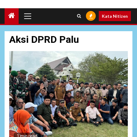
Primary
Kata Nitizen
Menu
Aksi DPRD Palu
6
NEWS
Pemprov Banten Diduga
Kelola Tenaga Ahli Fiktif,
1 min read
Andra Soni Diminta