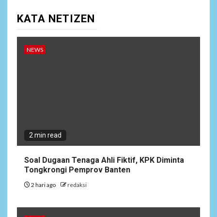
NEWS
10
KATA NETIZEN
Lepas Masa Tugas, AKBP
Restu Wijayanto Dikenang
Sebagai Kapolres Humanis
yang Dirindukan di
NEWS
Bulukumba
1
NEWS
Soal Dugaan Tenaga Ahli
Fiktif, KPK Diminta
Tongkrongi Pemprov
Banten
2 min read
NEWS
Soal Dugaan Tenaga Ahli Fiktif, KPK Diminta
2
Bantu Atasi Kesulitan Warga
Tongkrongi Pemprov Banten
Perbatasan, Pos Kotis
2 hari ago
redaksi
Satgas Yonarmed
13/Nanggala Distribusikan
4.000 Liter Air Bersih Gratis
di Desa Pesayah