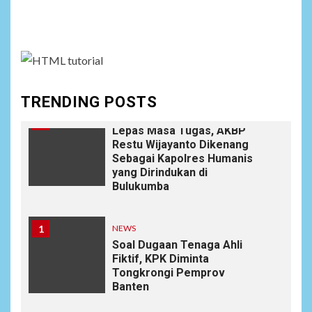
Social menu is not set. You need to create menu and
9
Wujudkan Kemanunggalan
TNI-Rakyat, Satgas Yonif
assign it to Social Menu on Menu Settings.
645/GTY Laksanakan
Anjangsana Untuk
Mempererat Tali Silaturahmi
dengan Instansi Terkait
TRENDING POSTS
NEWS
10
Lepas Masa Tugas, AKBP
Restu Wijayanto Dikenang
Sebagai Kapolres Humanis
yang Dirindukan di
Bulukumba
1
NEWS
Soal Dugaan Tenaga Ahli
Fiktif, KPK Diminta
Tongkrongi Pemprov
Banten