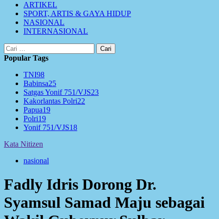
ARTIKEL
SPORT, ARTIS & GAYA HIDUP
NASIONAL
INTERNASIONAL
Cari
untuk:
Popular Tags
TNI
98
Babinsa
25
Satgas Yonif 751/VJS
23
Kakorlantas Polri
22
Papua
19
Polri
19
Yonif 751/VJS
18
Kata Nitizen
nasional
Fadly Idris Dorong Dr.
Syamsul Samad Maju sebagai