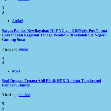
3
3
Artikel
Satgas Pamtas Kewilayahan RI-PNG yonif 645/gty. Pos Napua
Laksanakan Kegiatan Tenaga Pendidik di Sekolah SD Negeri
Gunung Susu
7 jam ago
admin
4
4
news
Soal Dugaan Tenaga Ahli Fiktif, KPK Diminta Tongkrongi
Pemprov Banten
3 hari ago
redaksi
5
5