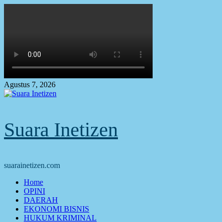
Skip
to
content
Agustus 7, 2026
Suara Inetizen
suarainetizen.com
Primary
Home
Menu
OPINI
DAERAH
EKONOMI BISNIS
HUKUM KRIMINAL