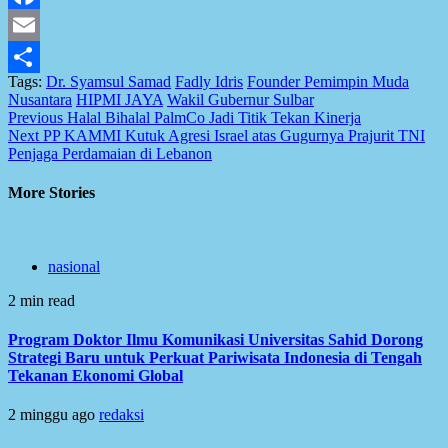
Facebook
Email
Tags:
Dr. Syamsul Samad
Fadly Idris
Founder Pemimpin Muda
Share
Nusantara
HIPMI JAYA
Wakil Gubernur Sulbar
Post
Previous
Halal Bihalal PalmCo Jadi Titik Tekan Kinerja
Next
PP KAMMI Kutuk Agresi Israel atas Gugurnya Prajurit TNI
navigation
Penjaga Perdamaian di Lebanon
More Stories
nasional
2 min read
Program Doktor Ilmu Komunikasi Universitas Sahid Dorong
Strategi Baru untuk Perkuat Pariwisata Indonesia di Tengah
Tekanan Ekonomi Global
2 minggu ago
redaksi