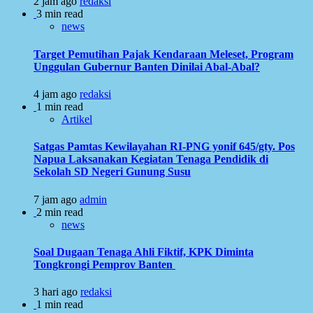
2 jam ago
redaksi
3 min read
news
Target Pemutihan Pajak Kendaraan Meleset, Program
Unggulan Gubernur Banten Dinilai Abal-Abal?
4 jam ago
redaksi
1 min read
Artikel
Satgas Pamtas Kewilayahan RI-PNG yonif 645/gty. Pos
Napua Laksanakan Kegiatan Tenaga Pendidik di
Sekolah SD Negeri Gunung Susu
7 jam ago
admin
2 min read
news
Soal Dugaan Tenaga Ahli Fiktif, KPK Diminta
Tongkrongi Pemprov Banten
3 hari ago
redaksi
1 min read