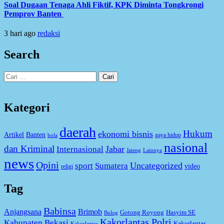
Soal Dugaan Tenaga Ahli Fiktif, KPK Diminta Tongkrongi
Pemprov Banten
3 hari ago
redaksi
Search
Cari
untuk:
Kategori
daerah
Hukum
ekonomi bisnis
Artikel
Banten
gaya hidup
bola
nasional
dan Kriminal
Jabar
Internasional
Jateng
Lainnya
news
Opini
Uncategorized
sport
Sumatera
video
religi
Tag
Babinsa
Anjangsana
Brimob
Gotong Royong
Hasyim SE
Bulog
Kakorlantas Polri
Kabupaten Bekasi
Kakorlantas
Kakorlantas