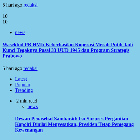
5 hari ago
redaksi
10
10
news
Wasekbid PB HMI: Keberhasilan Koperasi Merah Putih Jadi
Kunci Tegaknya Pasal 33 UUD 1945 dan Program Strategis
Prabowo
5 hari ago
redaksi
Latest
Popular
Trending
2 min read
news
Dewan Penasehat Sambar.id: Isu Surpres Pergantian
Kapolri Dinilai Menyesatkan, Presiden Tetap Pemegang
Kewenangan