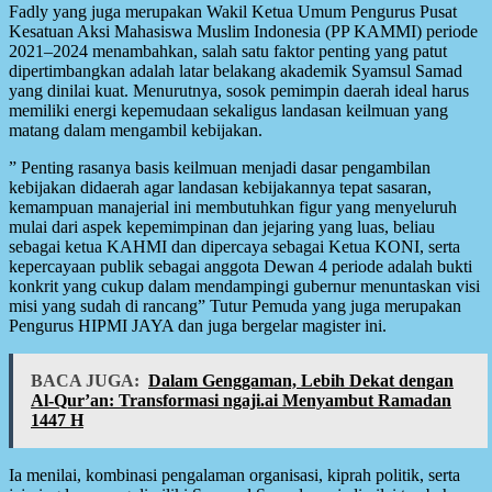
Fadly yang juga merupakan Wakil Ketua Umum Pengurus Pusat
Kesatuan Aksi Mahasiswa Muslim Indonesia (PP KAMMI) periode
2021–2024 menambahkan, salah satu faktor penting yang patut
dipertimbangkan adalah latar belakang akademik Syamsul Samad
yang dinilai kuat. Menurutnya, sosok pemimpin daerah ideal harus
memiliki energi kepemudaan sekaligus landasan keilmuan yang
matang dalam mengambil kebijakan.
” Penting rasanya basis keilmuan menjadi dasar pengambilan
kebijakan didaerah agar landasan kebijakannya tepat sasaran,
kemampuan manajerial ini membutuhkan figur yang menyeluruh
mulai dari aspek kepemimpinan dan jejaring yang luas, beliau
sebagai ketua KAHMI dan dipercaya sebagai Ketua KONI, serta
kepercayaan publik sebagai anggota Dewan 4 periode adalah bukti
konkrit yang cukup dalam mendampingi gubernur menuntaskan visi
misi yang sudah di rancang” Tutur Pemuda yang juga merupakan
Pengurus HIPMI JAYA dan juga bergelar magister ini.
BACA JUGA:
Dalam Genggaman, Lebih Dekat dengan
Al-Qur’an: Transformasi ngaji.ai Menyambut Ramadan
1447 H
Ia menilai, kombinasi pengalaman organisasi, kiprah politik, serta