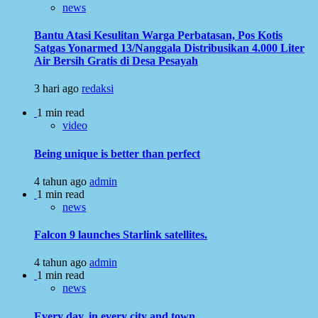
news
Bantu Atasi Kesulitan Warga Perbatasan, Pos Kotis
Satgas Yonarmed 13/Nanggala Distribusikan 4.000 Liter
Air Bersih Gratis di Desa Pesayah
3 hari ago
redaksi
1 min read
video
Being unique is better than perfect
4 tahun ago
admin
1 min read
news
Falcon 9 launches Starlink satellites.
4 tahun ago
admin
1 min read
news
Every day, in every city and town