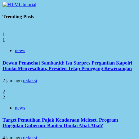
Trending Posts
1
1
news
Dewan Penasehat Sambar.id: Isu Surpres Pergantian Kapolri
Dinilai Menyesatkan, Presiden Tetap Pemegang Kewenangan
2 jam ago
redaksi
2
2
news
Target Pemutihan Pajak Kendaraan Meleset, Program
Unggulan Gubernur Banten Dinilai Abal-Abal?
4 jam ago
redaksi