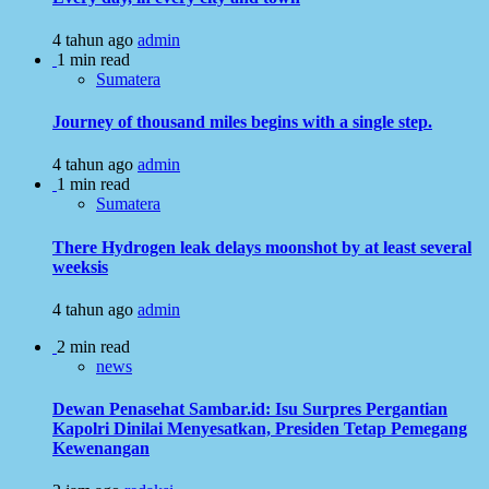
4 tahun ago
admin
1 min read
Sumatera
Journey of thousand miles begins with a single step.
4 tahun ago
admin
1 min read
Sumatera
There Hydrogen leak delays moonshot by at least several
weeksis
4 tahun ago
admin
2 min read
news
Dewan Penasehat Sambar.id: Isu Surpres Pergantian
Kapolri Dinilai Menyesatkan, Presiden Tetap Pemegang
Kewenangan