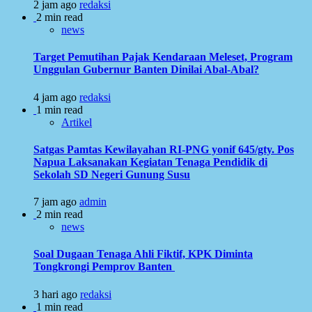
2 jam ago
redaksi
2 min read
news
Target Pemutihan Pajak Kendaraan Meleset, Program
Unggulan Gubernur Banten Dinilai Abal-Abal?
4 jam ago
redaksi
1 min read
Artikel
Satgas Pamtas Kewilayahan RI-PNG yonif 645/gty. Pos
Napua Laksanakan Kegiatan Tenaga Pendidik di
Sekolah SD Negeri Gunung Susu
7 jam ago
admin
2 min read
news
Soal Dugaan Tenaga Ahli Fiktif, KPK Diminta
Tongkrongi Pemprov Banten
3 hari ago
redaksi
1 min read