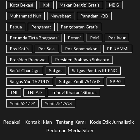
Kota Bekasi
Kpk
Makan Bergizi Gratis
MBG
Muhammad Nuh
Newsbeat
Pangdam I/BB
Papua
Pengamat
Pengobatan Gratis
Perumda Tirta Bhagasasi
Petani
Polri
Pos Iwur
Pos Kotis
Pos Selal
Pos Serambakon
PP KAMMI
Presiden Prabowo
Presiden Prabowo Subianto
Saiful Chaniago
Satgas
Satgas Pamtas RI-PNG
Satgas Yonif 521/DY
Satgas Yonif 751/VJS
SPPG
TNI
TNI AD
Trinovi Khairani Sitorus
Yonif 521/DY
Yonif 751/VJS
Redaksi
Kontak Iklan
Tentang Kami
Kode Etik Jurnalistik
Pedoman Media Siber