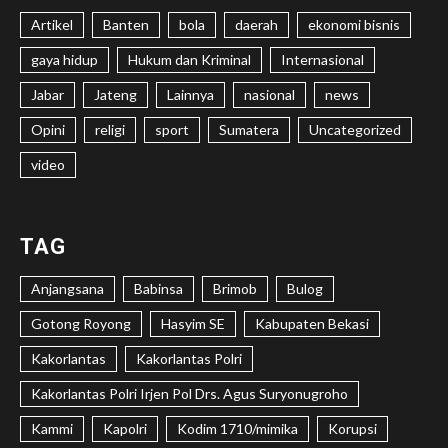
Artikel
Banten
bola
daerah
ekonomi bisnis
gaya hidup
Hukum dan Kriminal
Internasional
Jabar
Jateng
Lainnya
nasional
news
Opini
religi
sport
Sumatera
Uncategorized
video
TAG
Anjangsana
Babinsa
Brimob
Bulog
Gotong Royong
Hasyim SE
Kabupaten Bekasi
Kakorlantas
Kakorlantas Polri
Kakorlantas Polri Irjen Pol Drs. Agus Suryonugroho
Kammi
Kapolri
Kodim 1710/mimika
Korupsi