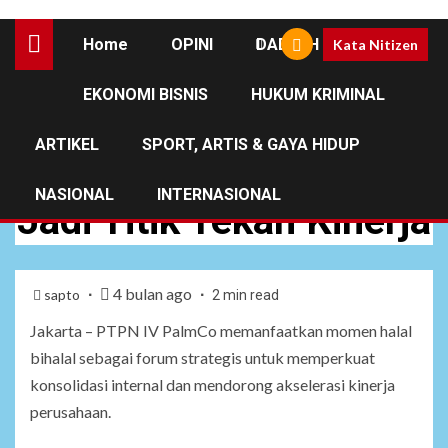
Home
OPINI
DAERAH
Kata Nitizen
EKONOMI BISNIS
HUKUM KRIMINAL
NEWS
ARTIKEL
SPORT, ARTIS & GAYA HIDUP
Halal Bihalal PalmCo
NASIONAL
INTERNASIONAL
Jadi Titik Tekan Kinerja
4 bulan ago
sapto
2 min read
Jakarta – PTPN IV PalmCo memanfaatkan momen halal
bihalal sebagai forum strategis untuk memperkuat
konsolidasi internal dan mendorong akselerasi kinerja
perusahaan.