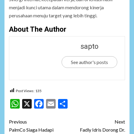
menjadi kunci utama dalam mendorong kinerja
perusahaan menuju target yang lebih tinggi.
About The Author
sapto
See author's posts
Post Views:
135
WhatsApp
X
Facebook
Email
Share
Post
Previous
Next
navigation
PalmCo Siaga Hadapi
Fadly Idris Dorong Dr.