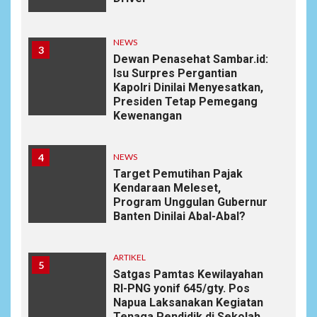
NEWS
3
Dewan Penasehat Sambar.id:
Isu Surpres Pergantian
Kapolri Dinilai Menyesatkan,
Presiden Tetap Pemegang
Kewenangan
4
NEWS
Target Pemutihan Pajak
Kendaraan Meleset,
Program Unggulan Gubernur
Banten Dinilai Abal-Abal?
ARTIKEL
5
Satgas Pamtas Kewilayahan
RI-PNG yonif 645/gty. Pos
Napua Laksanakan Kegiatan
Tenaga Pendidik di Sekolah