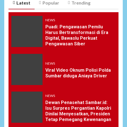
Latest
Popular
Trending
NEWS
Puadi: Pengawasan Pemilu
Harus Bertransformasi di Era
Digital, Bawaslu Perkuat
Pengawasan Siber
NEWS
Viral Video Oknum Polisi Polda
Sumbar diduga Aniaya Driver
NEWS
Dewan Penasehat Sambar.id:
Isu Surpres Pergantian Kapolri
Dinilai Menyesatkan, Presiden
Tetap Pemegang Kewenangan