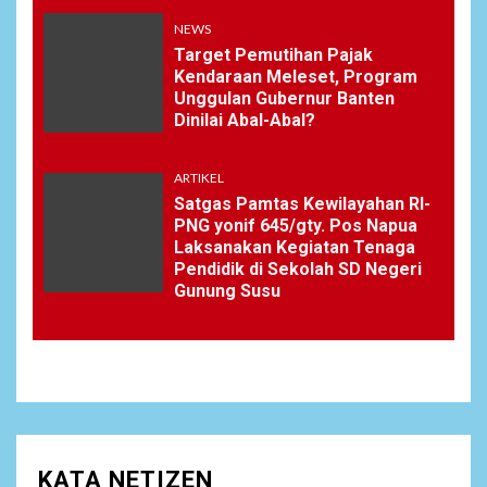
NEWS
Target Pemutihan Pajak
Kendaraan Meleset, Program
Unggulan Gubernur Banten
Dinilai Abal-Abal?
ARTIKEL
Satgas Pamtas Kewilayahan RI-
PNG yonif 645/gty. Pos Napua
Laksanakan Kegiatan Tenaga
Pendidik di Sekolah SD Negeri
Gunung Susu
KATA NETIZEN