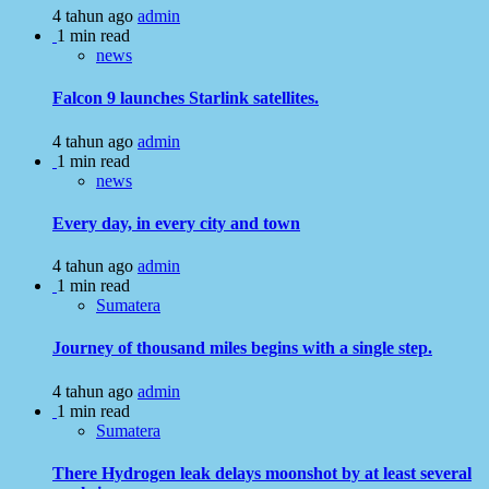
4 tahun ago
admin
1 min read
news
Falcon 9 launches Starlink satellites.
4 tahun ago
admin
1 min read
news
Every day, in every city and town
4 tahun ago
admin
1 min read
Sumatera
Journey of thousand miles begins with a single step.
4 tahun ago
admin
1 min read
Sumatera
There Hydrogen leak delays moonshot by at least several