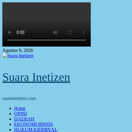
Skip
to
content
Agustus 9, 2026
Suara Inetizen
suarainetizen.com
Primary
Home
Menu
OPINI
DAERAH
EKONOMI BISNIS
HUKUM KRIMINAL