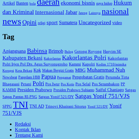
daerah
Hukum
ekonomi bisnis
Artikel
Banten
gaya hidup
bola
nasional
dan Kriminal
Jabar
Internasional
Jateng
Lainnya
news
Opini
Uncategorized
sport
Sumatera
video
religi
Tag
Babinsa
Anjangsana
Brimob
Gotong Royong
Hasyim SE
Bulog
Kakorlantas Polri
Kabupaten Bekasi
Kakorlantas
Kakorlantas
Kapolri
Polri Irjen Pol Drs. Agus Suryonugroho
Kammi
Kodim 1710/mimika
Muhammad Nuh
MBG
Kpk
Makan Bergizi Gratis
Korupsi
Kota Bekasi
Papua
Pengobatan Gratis
Perumda Tirta
Newsbeat
Pangdam I/BB
Pengamat
Polri
Bhagasasi
Petani
Pos Iwur
Pos Selal
Pos Serambakon
PP
Pos Kotis
Presiden Prabowo
Saiful Chaniago
Satgas
KAMMI
Presiden Prabowo Subianto
Satgas Yonif 751/VJS
Satgas Yonif 521/DY
Satgas Pamtas RI-PNG
TNI
Yonif
TNI AD
Trinovi Khairani Sitorus
SPPG
Yonif 521/DY
751/VJS
Redaksi
Kontak Iklan
Tentang Kami