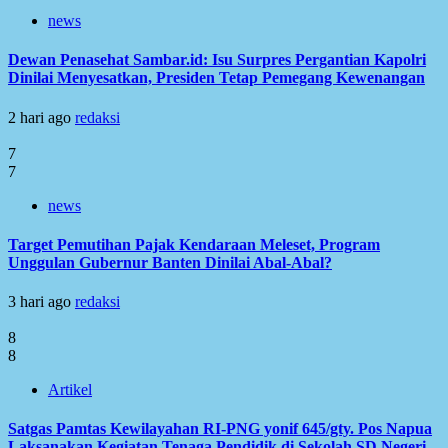
news
Dewan Penasehat Sambar.id: Isu Surpres Pergantian Kapolri
Dinilai Menyesatkan, Presiden Tetap Pemegang Kewenangan
2 hari ago
redaksi
7
7
news
Target Pemutihan Pajak Kendaraan Meleset, Program
Unggulan Gubernur Banten Dinilai Abal-Abal?
3 hari ago
redaksi
8
8
Artikel
Satgas Pamtas Kewilayahan RI-PNG yonif 645/gty. Pos Napua
Laksanakan Kegiatan Tenaga Pendidik di Sekolah SD Negeri