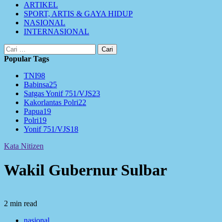
ARTIKEL
SPORT, ARTIS & GAYA HIDUP
NASIONAL
INTERNASIONAL
Cari
untuk:
Popular Tags
TNI
98
Babinsa
25
Satgas Yonif 751/VJS
23
Kakorlantas Polri
22
Papua
19
Polri
19
Yonif 751/VJS
18
Kata Nitizen
Wakil Gubernur Sulbar
2 min read
nasional