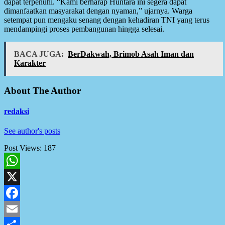
dapat terpenuhi. “Kami berharap Huntara ini segera dapat
dimanfaatkan masyarakat dengan nyaman,” ujarnya. Warga
setempat pun mengaku senang dengan kehadiran TNI yang terus
mendampingi proses pembangunan hingga selesai.
BACA JUGA:
BerDakwah, Brimob Asah Iman dan
Karakter
About The Author
redaksi
See author's posts
Post Views:
187
WhatsApp
X
Facebook
Email