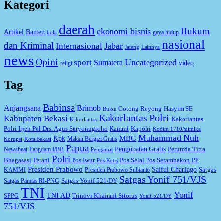
Kategori
daerah
Hukum
ekonomi bisnis
Artikel
Banten
gaya hidup
bola
nasional
dan Kriminal
Jabar
Internasional
Jateng
Lainnya
news
Opini
Uncategorized
sport
Sumatera
video
religi
Tag
Babinsa
Anjangsana
Brimob
Gotong Royong
Hasyim SE
Bulog
Kakorlantas Polri
Kabupaten Bekasi
Kakorlantas
Kakorlantas
Kapolri
Polri Irjen Pol Drs. Agus Suryonugroho
Kammi
Kodim 1710/mimika
Muhammad Nuh
MBG
Kpk
Makan Bergizi Gratis
Korupsi
Kota Bekasi
Papua
Pengobatan Gratis
Perumda Tirta
Newsbeat
Pangdam I/BB
Pengamat
Polri
Bhagasasi
Petani
Pos Iwur
Pos Selal
Pos Serambakon
PP
Pos Kotis
Presiden Prabowo
Saiful Chaniago
Satgas
KAMMI
Presiden Prabowo Subianto
Satgas Yonif 751/VJS
Satgas Yonif 521/DY
Satgas Pamtas RI-PNG
TNI
Yonif
TNI AD
Trinovi Khairani Sitorus
SPPG
Yonif 521/DY
751/VJS