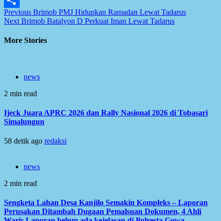
Post
Previous
Brimob PMJ Hidupkan Ramadan Lewat Tadarus
Share
Next
Brimob Batalyon D Perkuat Iman Lewat Tadarus
navigation
More Stories
news
2 min read
Ijeck Juara APRC 2026 dan Rally Nasional 2026 di Tobasari
Simalungun
58 detik ago
redaksi
news
2 min read
Sengketa Lahan Desa Kanjilo Semakin Kompleks – Laporan
Perusakan Ditambah Dugaan Pemalsuan Dokumen, 4 Ahli
Waris Laporan belum ada kejelasan di Polresta Gowa