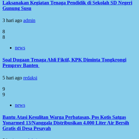
Laksanakan Kegiatan Tenaga Pendidik di Sekolah SD Negeri
Gunung Susu
3 hari ago
admin
8
8
news
Soal Dugaan Tenaga Ahli Fiktif, KPK Diminta Tongkrongi
Pemprov Banten
5 hari ago
redaksi
9
9
news
Bantu Atasi Kesulitan Warga Perbatasan, Pos Kotis Satgas
Yonarmed 13/Nanggala Distribusikan 4.000 Liter Air Bersih
Gratis di Desa Pesayah