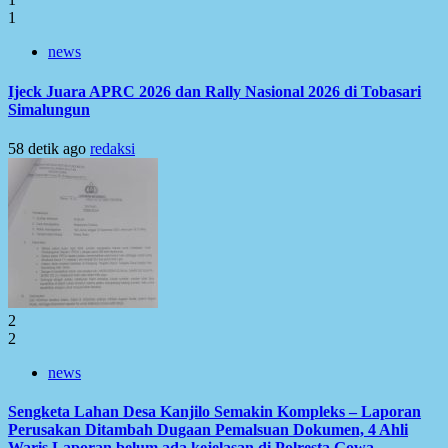
1
news
Ijeck Juara APRC 2026 dan Rally Nasional 2026 di Tobasari
Simalungun
58 detik ago
redaksi
2
2
news
Sengketa Lahan Desa Kanjilo Semakin Kompleks – Laporan
Perusakan Ditambah Dugaan Pemalsuan Dokumen, 4 Ahli
Waris Laporan belum ada kejelasan di Polresta Gowa