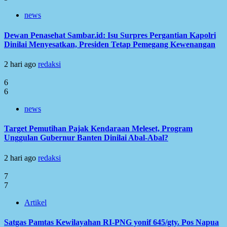
news
Dewan Penasehat Sambar.id: Isu Surpres Pergantian Kapolri
Dinilai Menyesatkan, Presiden Tetap Pemegang Kewenangan
2 hari ago
redaksi
6
6
news
Target Pemutihan Pajak Kendaraan Meleset, Program
Unggulan Gubernur Banten Dinilai Abal-Abal?
2 hari ago
redaksi
7
7
Artikel
Satgas Pamtas Kewilayahan RI-PNG yonif 645/gty. Pos Napua