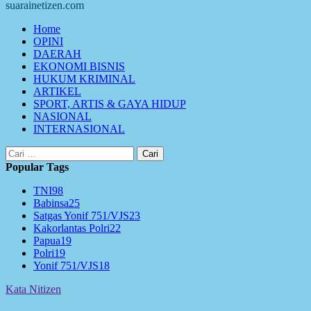
suarainetizen.com
Primary
Home
Menu
OPINI
DAERAH
EKONOMI BISNIS
HUKUM KRIMINAL
ARTIKEL
SPORT, ARTIS & GAYA HIDUP
NASIONAL
INTERNASIONAL
Cari
untuk:
Popular Tags
TNI
98
Babinsa
25
Satgas Yonif 751/VJS
23
Kakorlantas Polri
22
Papua
19
Polri
19
Yonif 751/VJS
18
Kata Nitizen