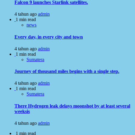
Falcon 9 launches Starlink satellites.
4 tahun ago
admin
1 min read
news
Every day, in every city and town
4 tahun ago
admin
1 min read
Sumatera
Journey of thousand miles begins with a single step.
4 tahun ago
admin
1 min read
Sumatera
There Hydrogen leak delays moonshot by at least several
weeksis
4 tahun ago
admin
1 min read