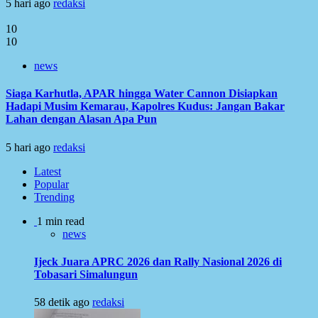
5 hari ago
redaksi
10
10
news
Siaga Karhutla, APAR hingga Water Cannon Disiapkan
Hadapi Musim Kemarau, Kapolres Kudus: Jangan Bakar
Lahan dengan Alasan Apa Pun
5 hari ago
redaksi
Latest
Popular
Trending
1 min read
news
Ijeck Juara APRC 2026 dan Rally Nasional 2026 di
Tobasari Simalungun
58 detik ago
redaksi