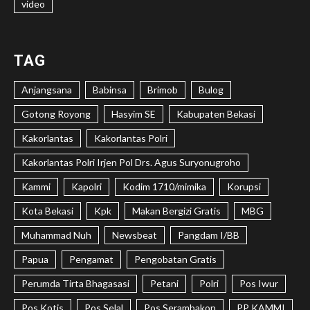
video
TAG
Anjangsana
Babinsa
Brimob
Bulog
Gotong Royong
Hasyim SE
Kabupaten Bekasi
Kakorlantas
Kakorlantas Polri
Kakorlantas Polri Irjen Pol Drs. Agus Suryonugroho
Kammi
Kapolri
Kodim 1710/mimika
Korupsi
Kota Bekasi
Kpk
Makan Bergizi Gratis
MBG
Muhammad Nuh
Newsbeat
Pangdam I/BB
Papua
Pengamat
Pengobatan Gratis
Perumda Tirta Bhagasasi
Petani
Polri
Pos Iwur
Pos Kotis
Pos Selal
Pos Serambakon
PP KAMMI