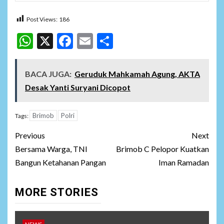
Post Views:
186
WhatsApp
X
Facebook
Email
Share
BACA JUGA:
Geruduk Mahkamah Agung, AKTA
Desak Yanti Suryani Dicopot
Brimob
Polri
Tags:
Post
Previous
Next
navigation
Bersama Warga, TNI
Brimob C Pelopor Kuatkan
Bangun Ketahanan Pangan
Iman Ramadan
MORE STORIES