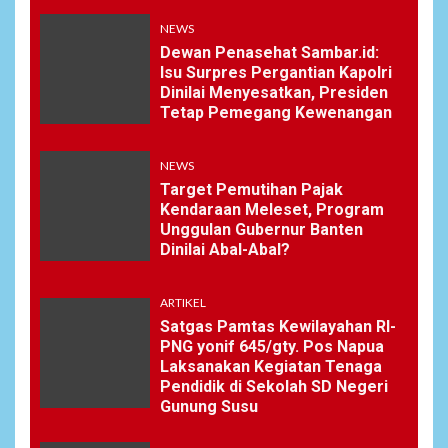
NEWS
NEWS
6
Bantu Atasi Kesulitan Warga
Dewan Penasehat Sambar.id:
Perbatasan, Pos Kotis
Isu Surpres Pergantian Kapolri
Satgas Yonarmed
Dinilai Menyesatkan, Presiden
13/Nanggala Distribusikan
Tetap Pemegang Kewenangan
4.000 Liter Air Bersih Gratis
di Desa Pesayah
NEWS
Target Pemutihan Pajak
Kendaraan Meleset, Program
NEWS
Unggulan Gubernur Banten
7
Siaga Karhutla, APAR hingga
Dinilai Abal-Abal?
Water Cannon Disiapkan
Hadapi Musim Kemarau,
Kapolres Kudus: Jangan
ARTIKEL
Bakar Lahan dengan Alasan
Satgas Pamtas Kewilayahan RI-
Apa Pun
PNG yonif 645/gty. Pos Napua
Laksanakan Kegiatan Tenaga
Pendidik di Sekolah SD Negeri
8
NEWS
Gunung Susu
Ucapan Diduga
Merendahkan Wartawan