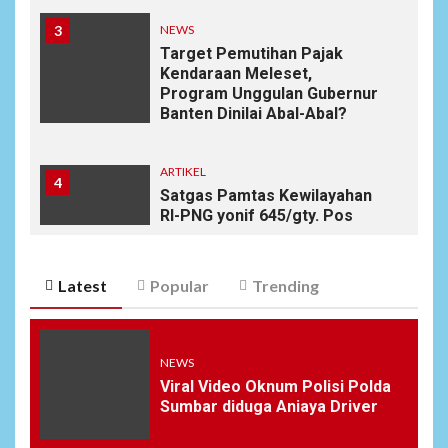
3
NEWS
Target Pemutihan Pajak
Kendaraan Meleset,
Program Unggulan Gubernur
Banten Dinilai Abal-Abal?
ARTIKEL
4
Satgas Pamtas Kewilayahan
RI-PNG yonif 645/gty. Pos
Napua Laksanakan Kegiatan
Tenaga Pendidik di Sekolah
SD Negeri Gunung Susu
Latest
Popular
Trending
5
NEWS
Soal Dugaan Tenaga Ahli
NEWS
Fiktif, KPK Diminta
Viral Video Oknum Polisi Polda
Tongkrongi Pemprov
Sumbar diduga Aniaya Driver
Banten