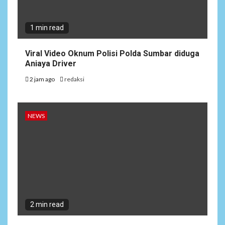
NEWS
1 min read
2
Dewan Penasehat Sambar.id:
Isu Surpres Pergantian
Viral Video Oknum Polisi Polda Sumbar diduga
Kapolri Dinilai Menyesatkan,
Aniaya Driver
Presiden Tetap Pemegang
Kewenangan
2 jam ago
redaksi
3
NEWS
NEWS
Target Pemutihan Pajak
Kendaraan Meleset,
Program Unggulan Gubernur
Banten Dinilai Abal-Abal?
ARTIKEL
4
Satgas Pamtas Kewilayahan
RI-PNG yonif 645/gty. Pos
2 min read
Napua Laksanakan Kegiatan
Tenaga Pendidik di Sekolah