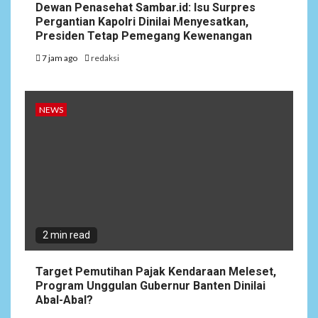
Dewan Penasehat Sambar.id: Isu Surpres
SD Negeri Gunung Susu
Pergantian Kapolri Dinilai Menyesatkan,
Presiden Tetap Pemegang Kewenangan
5
NEWS
7 jam ago
redaksi
Soal Dugaan Tenaga Ahli
Fiktif, KPK Diminta
Tongkrongi Pemprov
Banten
NEWS
2 min read
Target Pemutihan Pajak Kendaraan Meleset,
Program Unggulan Gubernur Banten Dinilai
Abal-Abal?