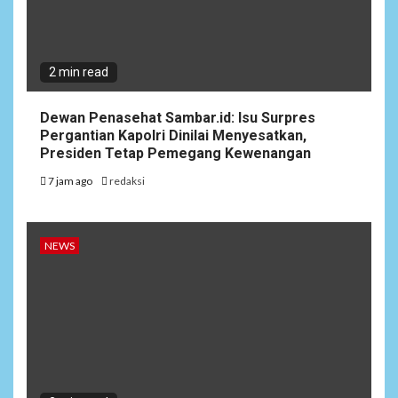
2 min read
Dewan Penasehat Sambar.id: Isu Surpres
Pergantian Kapolri Dinilai Menyesatkan,
Presiden Tetap Pemegang Kewenangan
7 jam ago
redaksi
NEWS
NEWS
6
Bantu Atasi Kesulitan Warga
Perbatasan, Pos Kotis
Satgas Yonarmed
13/Nanggala Distribusikan
4.000 Liter Air Bersih Gratis
di Desa Pesayah