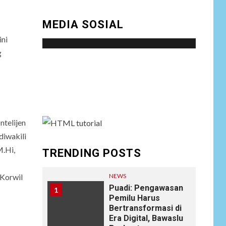
MEDIA SOSIAL
ni
g
Social menu is not set. You need to create
menu and assign it to Social Menu on Menu
Settings.
ntelijen
diwakili
M.Hi,
TRENDING POSTS
NEWS
 Korwil
Puadi: Pengawasan
1
Pemilu Harus
Bertransformasi di
Era Digital, Bawaslu