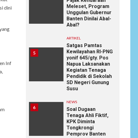
Pajak Kendaraan
Meleset, Program
i dini
Unggulan Gubernur
Banten Dinilai Abal-
Abal?
 yang
ARTIKEL
Satgas Pamtas
Kewilayahan RI-PNG
5
yonif 645/gty. Pos
en Inf
Napua Laksanakan
Kegiatan Tenaga
a,
Pendidik di Sekolah
SD Negeri Gunung
Susu
NEWS
6
Soal Dugaan
dam
Tenaga Ahli Fiktif,
KPK Diminta
Tongkrongi
Pemprov Banten