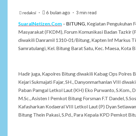
6 bulan ago
redaksi
3 min read
SuaraINetizen.Com
–
BITUNG
, Kegiatan Pengukuhan
Masyarakat (FKDM), Forum Komunikasi Badan Tazkir (F
diwakili Danramil 1310-01/Bitung, Kapten Inf Markus Til
Samratulangi, Kel. Bitung Barat Satu, Kec. Maesa, Kota 
Hadir juga, Kapolres Bitung diwakili Kabag Ops Polres Bit
Kejari Sukmajati Fajar, SH., Danyonmarhanlan VIII diwak
Paban Pamgal Letkol Laut (KH) Eko Purwanto, S.Kom., D
M.Sc., Asisten I Pemkot Bitung Forsman F.T Dandel, S.Sos.
Kafasharkan Kodaeral VIII Letkol Laut (P) Dyan Setiawa
Bitung Thein Pakasi, S.Pd., Para Kepala KPD Pemkot Bi