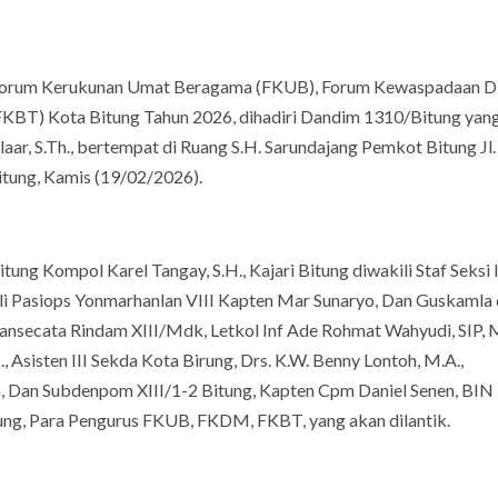
 Forum Kerukunan Umat Beragama (FKUB), Forum Kewaspadaan Di
KBT) Kota Bitung Tahun 2026, dihadiri Dandim 1310/Bitung yan
aar, S.Th., bertempat di Ruang S.H. Sarundajang Pemkot Bitung Jl.
Bitung, Kamis (19/02/2026).
ung Kompol Karel Tangay, S.H., Kajari Bitung diwakili Staf Seksi I
ili Pasiops Yonmarhanlan VIII Kapten Mar Sunaryo, Dan Guskamla 
ansecata Rindam XIII/Mdk, Letkol Inf Ade Rohmat Wahyudi, SIP, 
, Asisten III Sekda Kota Birung, Drs. K.W. Benny Lontoh, M.A.,
n, Dan Subdenpom XIII/1-2 Bitung, Kapten Cpm Daniel Senen, BIN
tung, Para Pengurus FKUB, FKDM, FKBT, yang akan dilantik.