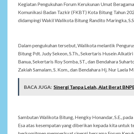
Kegiatan Pengukuhan Forum Kerukunan Umat Beragama
Komunikasi Badan Tazkir (FKBT) Kota Bitung Tahun 2026
didampingi Wakil Walikota Bitung Randito Maringka, S.Sos
Dalam pengukuhan tersebut, Walikota melantik Pengur
Bitung Pdt. Judy Sekeon, S.Th., Sekertaris Husein Alkat
Banua, Sekertaris Roy Somba, ST., dan Bendahara Suharto 
Zakiah Samalam, S. Kom., dan Bendahara Hj. Nur Laela Ma
BACA JUGA:
Sinergi Tanpa Lelah, Alat Berat BNP
Sambutan Walikota Bitung, Hengky Honandar, S.E., pada
Esa atas kesempatan yang diberikan kepada kita untuk 
berkomitmen memperkuat sinergi bersama Forum Keru