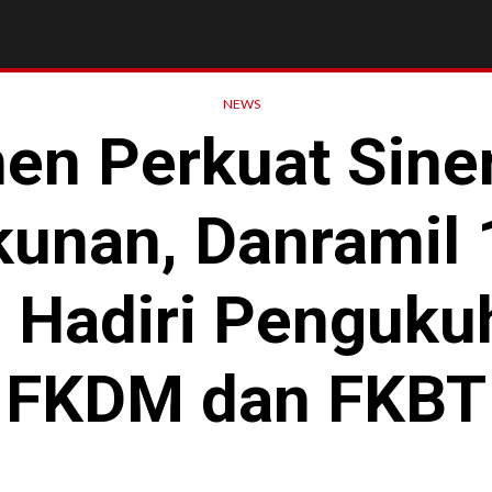
NEWS
en Perkuat Siner
kunan, Danramil 
g Hadiri Penguku
FKDM dan FKBT