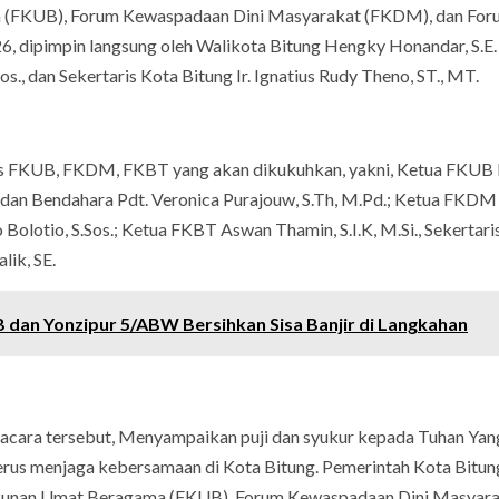
 (FKUB), Forum Kewaspadaan Dini Masyarakat (FKDM), dan For
, dipimpin langsung oleh Walikota Bitung Hengky Honandar, S.E.
., dan Sekertaris Kota Bitung Ir. Ignatius Rudy Theno, ST., MT.
us FKUB, FKDM, FKBT yang akan dikukuhkan, yakni, Ketua FKUB
iri dan Bendahara Pdt. Veronica Purajouw, S.Th, M.Pd.; Ketua FKDM
Bolotio, S.Sos.; Ketua FKBT Aswan Thamin, S.I.K, M.Si., Sekertaris
lik, SE.
B dan Yonzipur 5/ABW Bersihkan Sisa Banjir di Langkahan
 acara tersebut, Menyampaikan puji dan syukur kepada Tuhan Ya
terus menjaga kebersamaan di Kota Bitung. Pemerintah Kota Bitun
kunan Umat Beragama (FKUB), Forum Kewaspadaan Dini Masyar