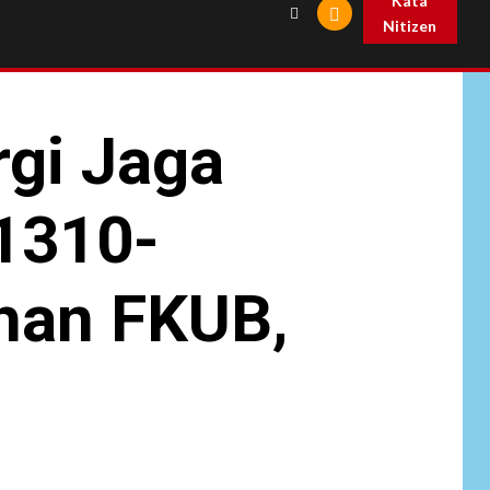
Kata
Nitizen
gi Jaga
1310-
han FKUB,