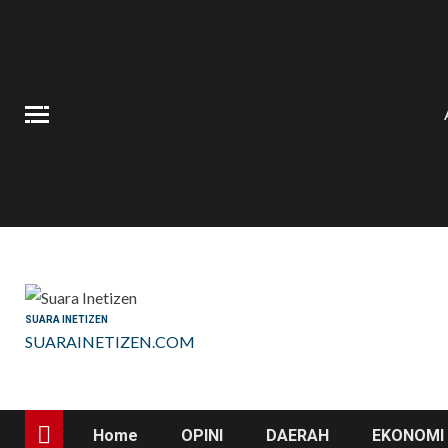
Skip
to
content
SUARA INETIZEN
SUARAINETIZEN.COM
Home
OPINI
DAERAH
EKONOMI 