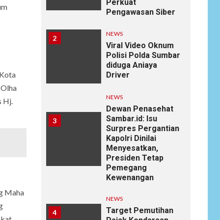
Perkuat
um
Pengawasan Siber
NEWS
2
Viral Video Oknum
Polisi Polda Sumbar
diduga Aniaya
 Kota
Driver
 Olha
NEWS
 Hj.
Dewan Penasehat
Sambar.id: Isu
3
Surpres Pergantian
Kapolri Dinilai
Menyesatkan,
Presiden Tetap
Pemegang
Kewenangan
ng Maha
NEWS
g
Target Pemutihan
4
akat