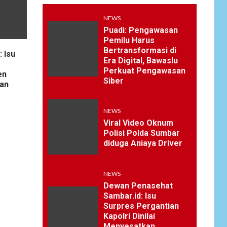
NEWS
Puadi: Pengawasan
Pemilu Harus
Bertransformasi di
 Isu
Era Digital, Bawaslu
Perkuat Pengawasan
en
Siber
an
NEWS
Viral Video Oknum
Polisi Polda Sumbar
diduga Aniaya Driver
NEWS
Dewan Penasehat
Sambar.id: Isu
Surpres Pergantian
Kapolri Dinilai
Menyesatkan,