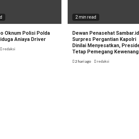
ad
2 min read
eo Oknum Polisi Polda
Dewan Penasehat Sambar.id:
iduga Aniaya Driver
Surpres Pergantian Kapolri
Dinilai Menyesatkan, Presid
redaksi
Tetap Pemegang Kewenang
2 hari ago
redaksi