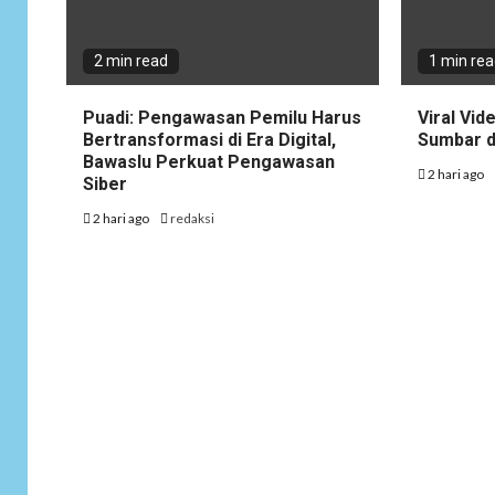
2 min read
1 min re
Puadi: Pengawasan Pemilu Harus
Viral Vid
Bertransformasi di Era Digital,
Sumbar d
Bawaslu Perkuat Pengawasan
2 hari ago
Siber
2 hari ago
redaksi