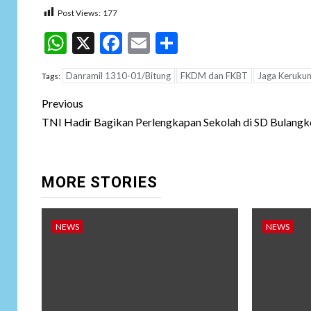
Post Views:
177
WhatsApp
X
Facebook
Email
Share
Danramil 1310-01/Bitung
FKDM dan FKBT
Jaga Keruku
Tags:
Post
Previous
navigation
TNI Hadir Bagikan Perlengkapan Sekolah di SD Bulang
MORE STORIES
NEWS
NEWS