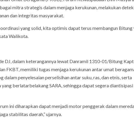
gai mitra strategis dalam menjaga kerukunan, melakukan deteks
anan dan integritas masyarakat.
 koordinasi yang solid, kita optimis dapat terus membangun Bitung
kata Walikota.
de DJ, dalam keterangannya lewat Danramil 1310-01/Bitung Kapt
dan FKBT, memiliki tugas menjaga kerukunan antar umat beragam
alam penyelesaian perselisihan antar suku, ras, dan etnis, serta
ma yang berlatarbelakang SARA, sehingga dapat segera diantisipasi
 forum ini diharapkan dapat menjadi motor penggerak dalam mere
ga stabilitas daerah,” ujarnya.