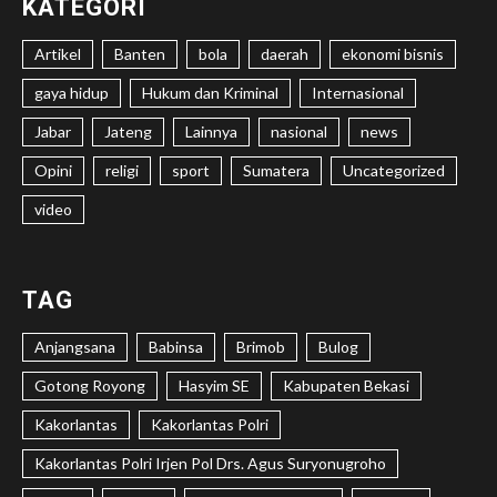
KATEGORI
Artikel
Banten
bola
daerah
ekonomi bisnis
gaya hidup
Hukum dan Kriminal
Internasional
Jabar
Jateng
Lainnya
nasional
news
Opini
religi
sport
Sumatera
Uncategorized
video
TAG
Anjangsana
Babinsa
Brimob
Bulog
Gotong Royong
Hasyim SE
Kabupaten Bekasi
Kakorlantas
Kakorlantas Polri
Kakorlantas Polri Irjen Pol Drs. Agus Suryonugroho