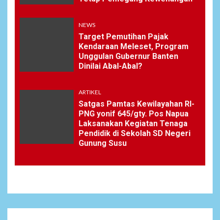
NEWS
Target Pemutihan Pajak
Kendaraan Meleset, Program
Unggulan Gubernur Banten
Dinilai Abal-Abal?
ARTIKEL
Satgas Pamtas Kewilayahan RI-
PNG yonif 645/gty. Pos Napua
Laksanakan Kegiatan Tenaga
Pendidik di Sekolah SD Negeri
Gunung Susu