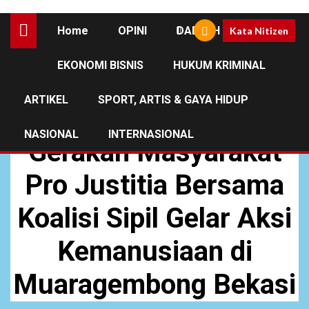
Home
OPINI
DAERAH
Kata Nitizen
EKONOMI BISNIS
HUKUM KRIMINAL
DAERAH
JABAR
NEWS
ARTIKEL
SPORT, ARTIS & GAYA HIDUP
Peduli Warga Pesisir,
NASIONAL
INTERNASIONAL
Gerakan Masyarakat
Pro Justitia Bersama
Koalisi Sipil Gelar Aksi
Kemanusiaan di
Muaragembong Bekasi