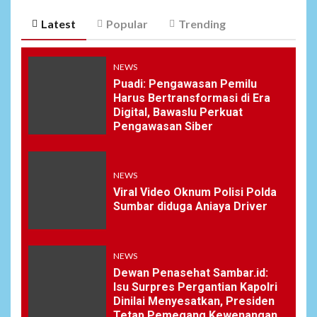
Latest
Popular
Trending
NEWS
Puadi: Pengawasan Pemilu
Harus Bertransformasi di Era
Digital, Bawaslu Perkuat
Pengawasan Siber
NEWS
Viral Video Oknum Polisi Polda
Sumbar diduga Aniaya Driver
NEWS
Dewan Penasehat Sambar.id:
Isu Surpres Pergantian Kapolri
Dinilai Menyesatkan, Presiden
Tetap Pemegang Kewenangan