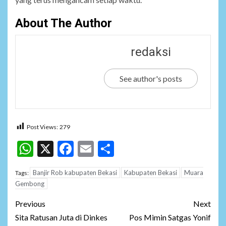
About The Author
redaksi
See author's posts
Post Views:
279
WhatsApp
X
Facebook
Email
Share
Banjir Rob kabupaten Bekasi
Kabupaten Bekasi
Muara
Tags:
Gembong
Post
Previous
Next
navigation
Sita Ratusan Juta di Dinkes
Pos Mimin Satgas Yonif