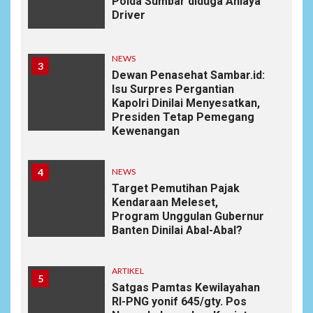
Polda Sumbar diduga Aniaya
Driver
NEWS
3
Dewan Penasehat Sambar.id:
Isu Surpres Pergantian
Kapolri Dinilai Menyesatkan,
Presiden Tetap Pemegang
Kewenangan
4
NEWS
Target Pemutihan Pajak
Kendaraan Meleset,
Program Unggulan Gubernur
Banten Dinilai Abal-Abal?
ARTIKEL
5
Satgas Pamtas Kewilayahan
RI-PNG yonif 645/gty. Pos