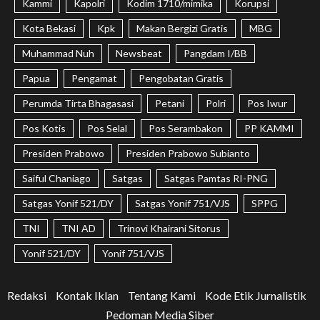
Kammi
Kapolri
Kodim 1710/mimika
Korupsi
Kota Bekasi
Kpk
Makan Bergizi Gratis
MBG
Muhammad Nuh
Newsbeat
Pangdam I/BB
Papua
Pengamat
Pengobatan Gratis
Perumda Tirta Bhagasasi
Petani
Polri
Pos Iwur
Pos Kotis
Pos Selal
Pos Serambakon
PP KAMMI
Presiden Prabowo
Presiden Prabowo Subianto
Saiful Chaniago
Satgas
Satgas Pamtas RI-PNG
Satgas Yonif 521/DY
Satgas Yonif 751/VJS
SPPG
TNI
TNI AD
Trinovi Khairani Sitorus
Yonif 521/DY
Yonif 751/VJS
Redaksi
Kontak Iklan
Tentang Kami
Kode Etik Jurnalistik
Pedoman Media Siber