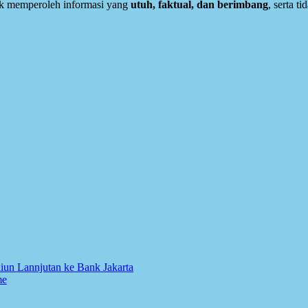
lik memperoleh informasi yang
utuh, faktual, dan berimbang
, serta t
liun Lannjutan ke Bank Jakarta
me