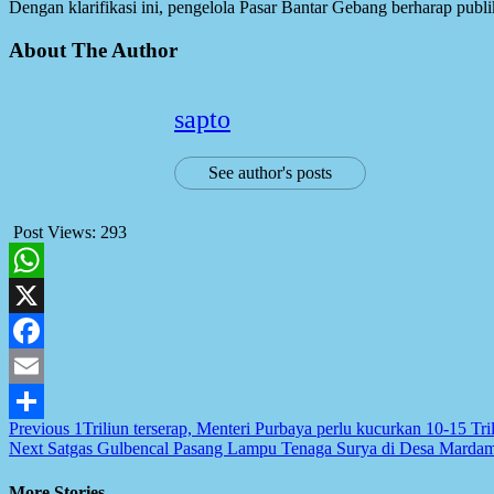
Dengan klarifikasi ini, pengelola Pasar Bantar Gebang berharap pub
About The Author
sapto
See author's posts
Post Views:
293
WhatsApp
X
Facebook
Email
Post
Previous
1Triliun terserap, Menteri Purbaya perlu kucurkan 10-15 Tri
Share
Next
Satgas Gulbencal Pasang Lampu Tenaga Surya di Desa Marda
navigation
More Stories