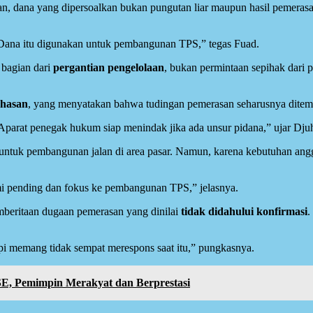
an, dana yang dipersoalkan bukan pungutan liar maupun hasil pemeras
. Dana itu digunakan untuk pembangunan TPS,” tegas Fuad.
 bagian dari
pergantian pengelolaan
, bukan permintaan sepihak dari 
hasan
, yang menyatakan bahwa tudingan pemerasan seharusnya ditemp
Aparat penegak hukum siap menindak jika ada unsur pidana,” ujar Djuh
ntuk pembangunan jalan di area pasar. Namun, karena kebutuhan ang
mi pending dan fokus ke pembangunan TPS,” jelasnya.
eritaan dugaan pemerasan yang dinilai
tidak didahului konfirmasi
.
api memang tidak sempat merespons saat itu,” pungkasnya.
SE, Pemimpin Merakyat dan Berprestasi