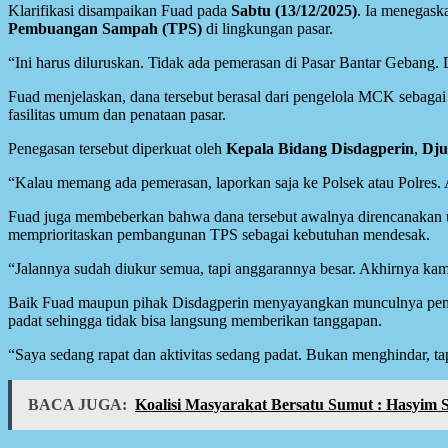
Klarifikasi disampaikan Fuad pada
Sabtu (13/12/2025)
. Ia menegask
Pembuangan Sampah (TPS)
di lingkungan pasar.
“Ini harus diluruskan. Tidak ada pemerasan di Pasar Bantar Gebang
Fuad menjelaskan, dana tersebut berasal dari pengelola MCK sebagai
fasilitas umum dan penataan pasar.
Penegasan tersebut diperkuat oleh
Kepala Bidang Disdagperin
,
Dju
“Kalau memang ada pemerasan, laporkan saja ke Polsek atau Polres. 
Fuad juga membeberkan bahwa dana tersebut awalnya direncanakan u
memprioritaskan pembangunan TPS sebagai kebutuhan mendesak.
“Jalannya sudah diukur semua, tapi anggarannya besar. Akhirnya ka
Baik Fuad maupun pihak Disdagperin menyayangkan munculnya pemb
padat sehingga tidak bisa langsung memberikan tanggapan.
“Saya sedang rapat dan aktivitas sedang padat. Bukan menghindar, t
BACA JUGA:
Koalisi Masyarakat Bersatu Sumut : Hasyim 