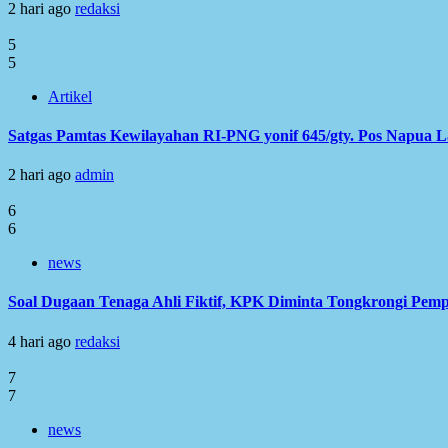
2 hari ago
redaksi
5
5
Artikel
Satgas Pamtas Kewilayahan RI-PNG yonif 645/gty. Pos Napua 
2 hari ago
admin
6
6
news
Soal Dugaan Tenaga Ahli Fiktif, KPK Diminta Tongkrongi Pem
4 hari ago
redaksi
7
7
news