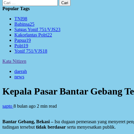
Cari
untuk:
Popular Tags
TNI
98
Babinsa
25
Satgas Yonif 751/VJS
23
Kakorlantas Polri
22
Papua
19
Polri
19
Yonif 751/VJS
18
Kata Nitizen
daerah
news
Kepala Pasar Bantar Gebang T
sapto
8 bulan ago
2 min read
Bantar Gebang, Bekasi –
Isu dugaan pemerasan yang menyeret pen
tudingan tersebut
tidak berdasar
serta menyesatkan publik.