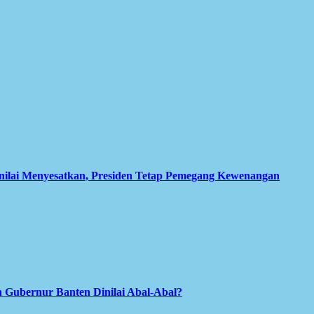
inilai Menyesatkan, Presiden Tetap Pemegang Kewenangan
 Gubernur Banten Dinilai Abal-Abal?