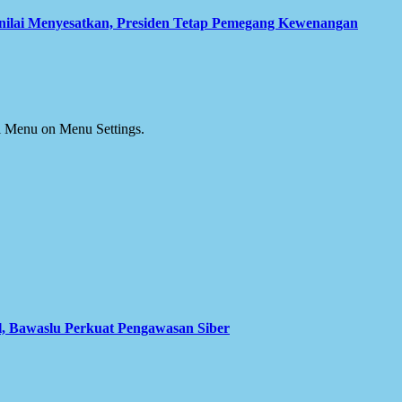
inilai Menyesatkan, Presiden Tetap Pemegang Kewenangan
ial Menu on Menu Settings.
l, Bawaslu Perkuat Pengawasan Siber