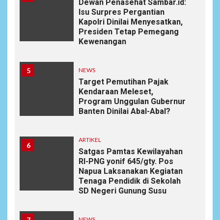
Dewan Penasehat Sambar.id:
Isu Surpres Pergantian
Kapolri Dinilai Menyesatkan,
Presiden Tetap Pemegang
Kewenangan
5
NEWS
Target Pemutihan Pajak
Kendaraan Meleset,
Program Unggulan Gubernur
Banten Dinilai Abal-Abal?
ARTIKEL
6
Satgas Pamtas Kewilayahan
RI-PNG yonif 645/gty. Pos
Napua Laksanakan Kegiatan
Tenaga Pendidik di Sekolah
SD Negeri Gunung Susu
7
NEWS