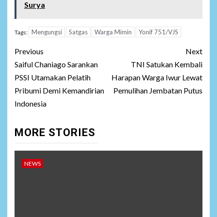
Surya
Mengungsi
Satgas
Warga Mimin
Yonif 751/VJS
Tags:
Post
Previous
Next
navigation
Saiful Chaniago Sarankan
TNI Satukan Kembali
PSSI Utamakan Pelatih
Harapan Warga Iwur Lewat
Pribumi Demi Kemandirian
Pemulihan Jembatan Putus
Indonesia
MORE STORIES
NEWS