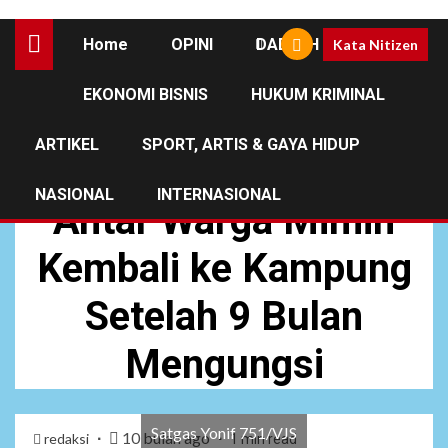
Home
OPINI
DAERAH
Kata Nitizen
EKONOMI BISNIS
HUKUM KRIMINAL
DAERAH
NEWS
ARTIKEL
SPORT, ARTIS & GAYA HIDUP
Satgas Yonif 751/VJS
NASIONAL
INTERNASIONAL
Antar Warga Mimin
Kembali ke Kampung
Setelah 9 Bulan
Mengungsi
Satgas Yonif 751/VJS
10 bulan ago
redaksi
1 min read