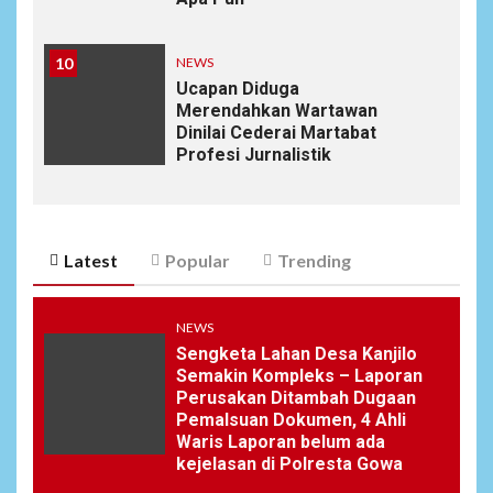
10
NEWS
Ucapan Diduga
Merendahkan Wartawan
Dinilai Cederai Martabat
Profesi Jurnalistik
Latest
Popular
Trending
NEWS
Sengketa Lahan Desa Kanjilo
Semakin Kompleks – Laporan
Perusakan Ditambah Dugaan
Pemalsuan Dokumen, 4 Ahli
Waris Laporan belum ada
kejelasan di Polresta Gowa