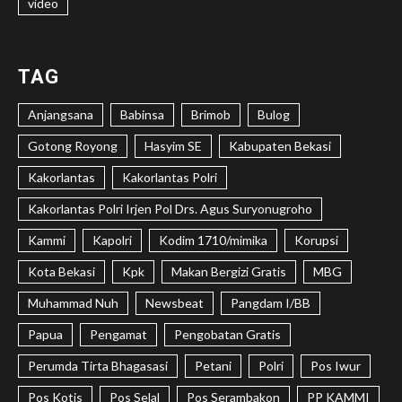
video
TAG
Anjangsana
Babinsa
Brimob
Bulog
Gotong Royong
Hasyim SE
Kabupaten Bekasi
Kakorlantas
Kakorlantas Polri
Kakorlantas Polri Irjen Pol Drs. Agus Suryonugroho
Kammi
Kapolri
Kodim 1710/mimika
Korupsi
Kota Bekasi
Kpk
Makan Bergizi Gratis
MBG
Muhammad Nuh
Newsbeat
Pangdam I/BB
Papua
Pengamat
Pengobatan Gratis
Perumda Tirta Bhagasasi
Petani
Polri
Pos Iwur
Pos Kotis
Pos Selal
Pos Serambakon
PP KAMMI