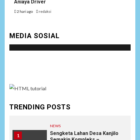
Aniaya Driver
2 hari ago
redaksi
MEDIA SOSIAL
Social menu is not set. You need to create menu and
assign it to Social Menu on Menu Settings.
TRENDING POSTS
NEWS
Sengketa Lahan Desa Kanjilo
1
Semakin Kompleks –