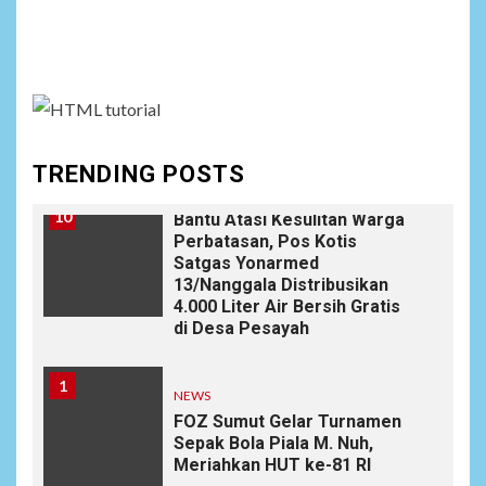
Social menu is not set. You need to create menu and
9
NEWS
assign it to Social Menu on Menu Settings.
Soal Dugaan Tenaga Ahli
Fiktif, KPK Diminta
Tongkrongi Pemprov
Banten
TRENDING POSTS
NEWS
10
Bantu Atasi Kesulitan Warga
Perbatasan, Pos Kotis
Satgas Yonarmed
13/Nanggala Distribusikan
4.000 Liter Air Bersih Gratis
di Desa Pesayah
1
NEWS
FOZ Sumut Gelar Turnamen
Sepak Bola Piala M. Nuh,
Meriahkan HUT ke-81 RI