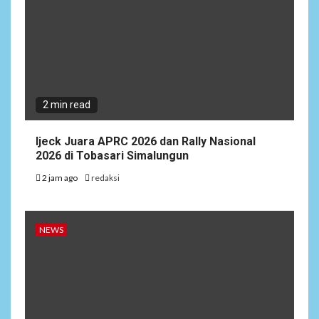
Pemalsuan Dokumen, 4 Ahli
Waris Laporan belum ada
kejelasan di Polresta Gowa
4
NEWS
Puadi: Pengawasan Pemilu
2 min read
Harus Bertransformasi di
Era Digital, Bawaslu Perkuat
Pengawasan Siber
Ijeck Juara APRC 2026 dan Rally Nasional
2026 di Tobasari Simalungun
5
2 jam ago
redaksi
NEWS
Viral Video Oknum Polisi
Polda Sumbar diduga Aniaya
Driver
NEWS