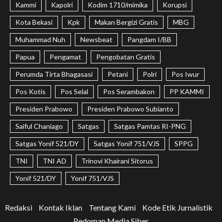
Kammi
Kapolri
Kodim 1710/mimika
Korupsi
Kota Bekasi
Kpk
Makan Bergizi Gratis
MBG
Muhammad Nuh
Newsbeat
Pangdam I/BB
Papua
Pengamat
Pengobatan Gratis
Perumda Tirta Bhagasasi
Petani
Polri
Pos Iwur
Pos Kotis
Pos Selal
Pos Serambakon
PP KAMMI
Presiden Prabowo
Presiden Prabowo Subianto
Saiful Chaniago
Satgas
Satgas Pamtas RI-PNG
Satgas Yonif 521/DY
Satgas Yonif 751/VJS
SPPG
TNI
TNI AD
Trinovi Khairani Sitorus
Yonif 521/DY
Yonif 751/VJS
Redaksi
Kontak Iklan
Tentang Kami
Kode Etik Jurnalistik
Pedoman Media Siber