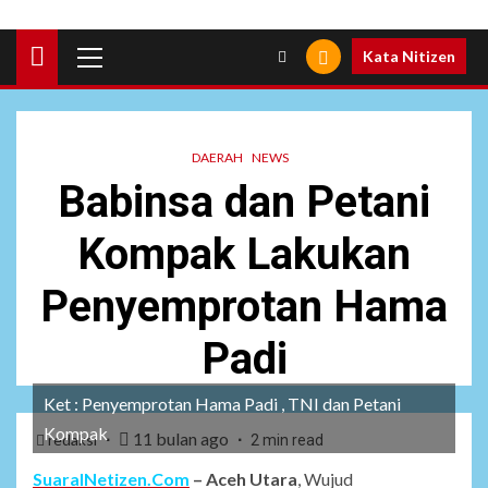
Primary
Kata Nitizen
Menu
DAERAH
NEWS
Babinsa dan Petani
Kompak Lakukan
Penyemprotan Hama
Padi
Ket : Penyemprotan Hama Padi , TNI dan Petani
Kompak
11 bulan ago
redaksi
2 min read
SuaraINetizen.Com
– Aceh Utara
, Wujud