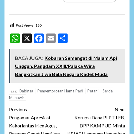
Post Views:
180
WhatsApp
X
Facebook
Email
Share
BACA JUGA:
Kobaran Semangat di Malam Api
Unggun, Pangdam XXIII/Palaka Wira
Bangkitkan Jiwa Bela Negara Kadet Muda
Babinsa
Penyemprotan Hama Padi
Petani
Serda
Tags:
Munawir
Post
Previous
Next
navigation
Pengamat Apresiasi
Korupsi Dana PI PT LEB,
Kakorlantas Irjen Agus,
DPP KAMPUD Minta
Respons Cepat Hentikan
KEJATI Lampung Umumkan