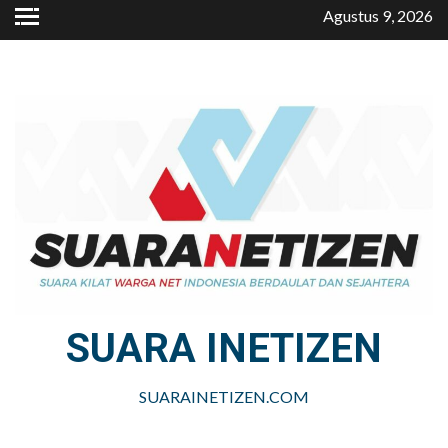
Skip
Agustus 9, 2026
to
content
SUARA INETIZEN
SUARAINETIZEN.COM