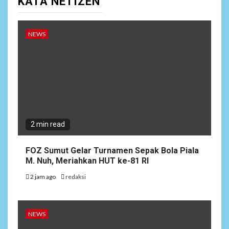
KATA NETIZEN
4.000 Liter Air Bersih Gratis
di Desa Pesayah
NEWS
1
NEWS
FOZ Sumut Gelar Turnamen
Sepak Bola Piala M. Nuh,
Meriahkan HUT ke-81 RI
2
NEWS
2 min read
Ijeck Juara APRC 2026 dan
Rally Nasional 2026 di
Tobasari Simalungun
FOZ Sumut Gelar Turnamen Sepak Bola Piala
M. Nuh, Meriahkan HUT ke-81 RI
2 jam ago
redaksi
NEWS
Sengketa Lahan Desa Kanjilo
3
Semakin Kompleks –
Laporan Perusakan
NEWS
Ditambah Dugaan