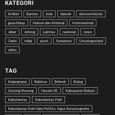
KATEGORI
Artikel
Banten
bola
daerah
ekonomi bisnis
gaya hidup
Hukum dan Kriminal
Internasional
Jabar
Jateng
Lainnya
nasional
news
Opini
religi
sport
Sumatera
Uncategorized
video
TAG
Anjangsana
Babinsa
Brimob
Bulog
Gotong Royong
Hasyim SE
Kabupaten Bekasi
Kakorlantas
Kakorlantas Polri
Kakorlantas Polri Irjen Pol Drs. Agus Suryonugroho