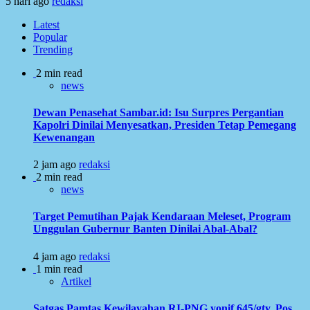
5 hari ago
redaksi
Latest
Popular
Trending
2 min read
news
Dewan Penasehat Sambar.id: Isu Surpres Pergantian
Kapolri Dinilai Menyesatkan, Presiden Tetap Pemegang
Kewenangan
2 jam ago
redaksi
2 min read
news
Target Pemutihan Pajak Kendaraan Meleset, Program
Unggulan Gubernur Banten Dinilai Abal-Abal?
4 jam ago
redaksi
1 min read
Artikel
Satgas Pamtas Kewilayahan RI-PNG yonif 645/gty. Pos