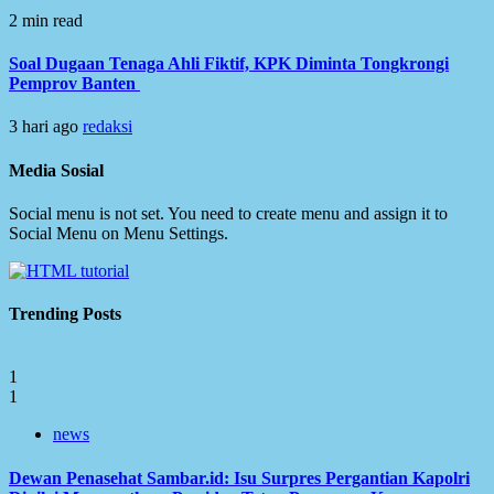
2 min read
Soal Dugaan Tenaga Ahli Fiktif, KPK Diminta Tongkrongi
Pemprov Banten
3 hari ago
redaksi
Media Sosial
Social menu is not set. You need to create menu and assign it to
Social Menu on Menu Settings.
Trending Posts
1
1
news
Dewan Penasehat Sambar.id: Isu Surpres Pergantian Kapolri