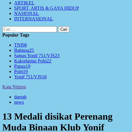
ARTIKEL
SPORT, ARTIS & GAYA HIDUP
NASIONAL
INTERNASIONAL
Cari
untuk:
Popular Tags
TNI
98
Babinsa
25
Satgas Yonif 751/VJS
23
Kakorlantas Polri
22
Papua
19
Polri
19
Yonif 751/VJS
18
Kata Nitizen
daerah
news
13 Medali disikat Perenang
Muda Binaan Klub Yonif