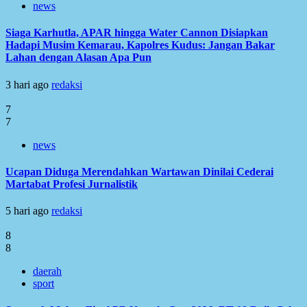
news
Siaga Karhutla, APAR hingga Water Cannon Disiapkan
Hadapi Musim Kemarau, Kapolres Kudus: Jangan Bakar
Lahan dengan Alasan Apa Pun
3 hari ago
redaksi
7
7
news
Ucapan Diduga Merendahkan Wartawan Dinilai Cederai
Martabat Profesi Jurnalistik
5 hari ago
redaksi
8
8
daerah
sport