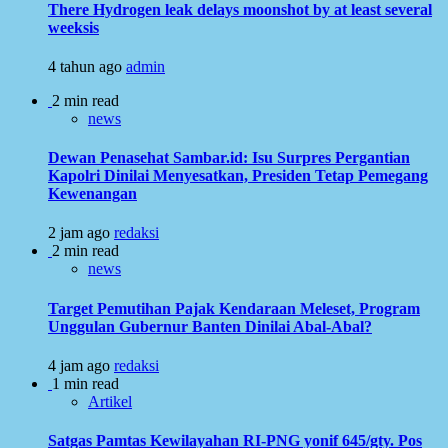
There Hydrogen leak delays moonshot by at least several
weeksis
4 tahun ago
admin
2 min read
news
Dewan Penasehat Sambar.id: Isu Surpres Pergantian
Kapolri Dinilai Menyesatkan, Presiden Tetap Pemegang
Kewenangan
2 jam ago
redaksi
2 min read
news
Target Pemutihan Pajak Kendaraan Meleset, Program
Unggulan Gubernur Banten Dinilai Abal-Abal?
4 jam ago
redaksi
1 min read
Artikel
Satgas Pamtas Kewilayahan RI-PNG yonif 645/gty. Pos