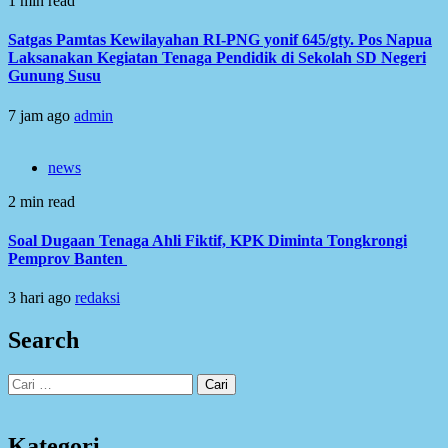
1 min read
Satgas Pamtas Kewilayahan RI-PNG yonif 645/gty. Pos Napua
Laksanakan Kegiatan Tenaga Pendidik di Sekolah SD Negeri
Gunung Susu
7 jam ago
admin
news
2 min read
Soal Dugaan Tenaga Ahli Fiktif, KPK Diminta Tongkrongi
Pemprov Banten
3 hari ago
redaksi
Search
Cari
untuk:
Kategori