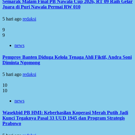
Semarak Malam Final PB Nawala Cup 2026, RT 09 Raih Gelar
Juara di Puri Nawala Permai RW 010
5 hari ago
redaksi
9
9
news
Pemprov Banten Diduga Kelola Tenaga Ahli Fiktif, Andra Soni
Diminta Ngomong
5 hari ago
redaksi
10
10
news
Wasekbid PB HMI: Keberhasilan Koperasi Merah Putih Jadi
Kunci Tegaknya Pasal 33 UUD 1945 dan Program Strategis
Prabowo