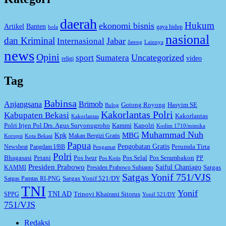
daerah
Hukum
ekonomi bisnis
Artikel
Banten
gaya hidup
bola
nasional
dan Kriminal
Jabar
Internasional
Jateng
Lainnya
news
Opini
Uncategorized
sport
Sumatera
video
religi
Tag
Babinsa
Anjangsana
Brimob
Gotong Royong
Hasyim SE
Bulog
Kakorlantas Polri
Kabupaten Bekasi
Kakorlantas
Kakorlantas
Kapolri
Polri Irjen Pol Drs. Agus Suryonugroho
Kammi
Kodim 1710/mimika
Muhammad Nuh
MBG
Kpk
Makan Bergizi Gratis
Korupsi
Kota Bekasi
Papua
Pengobatan Gratis
Perumda Tirta
Newsbeat
Pangdam I/BB
Pengamat
Polri
Bhagasasi
Petani
Pos Iwur
Pos Selal
Pos Serambakon
PP
Pos Kotis
Presiden Prabowo
Saiful Chaniago
Satgas
KAMMI
Presiden Prabowo Subianto
Satgas Yonif 751/VJS
Satgas Yonif 521/DY
Satgas Pamtas RI-PNG
TNI
Yonif
TNI AD
Trinovi Khairani Sitorus
SPPG
Yonif 521/DY
751/VJS
Redaksi