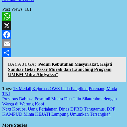
Post Views:
161
WhatsApp
X
Facebook
Email
Share
BACA JUGA:
Peduli Kebutuhan Masyarakat, Kajati
Sumbar Gelar Pasar Murah dan Launching Program
UMKM Mitra Ahdyaksa*
Tags:
13 Medali
Kejurnas OWS Piala Panglima
Perenang Muda
TNI
Post
Previous
Babinsa Posramil Muara Dua Jalin Silaturahmi dengan
Warga di Warung Kopi
navigation
Next
Korupsi Uang Perjalanan Dinas DPRD Tanggamus, DPP
KAMPUD Minta KEJATI Lampung Umumkan Tersangka*
More Stories