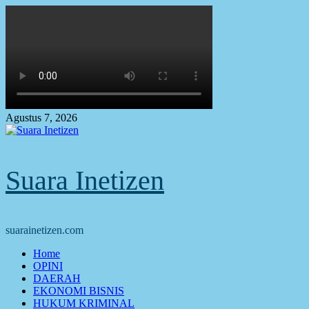
Skip
to
content
Agustus 7, 2026
Suara Inetizen
suarainetizen.com
Primary
Home
Menu
OPINI
DAERAH
EKONOMI BISNIS
HUKUM KRIMINAL