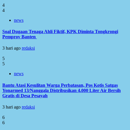
4
4
news
Soal Dugaan Tenaga Ahli Fiktif, KPK Diminta Tongkrongi
Pemprov Banten
3 hari ago
redaksi
5
5
news
Bantu Atasi Kesulitan Warga Perbatasan, Pos Kotis Satgas
Yonarmed 13/Nanggala Distribusikan 4.000 Liter Air Bersih
Gratis di Desa Pesayah
3 hari ago
redaksi
6
6