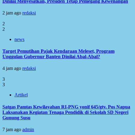
Dinilai Menyesatkan, Presiden Tetap Pemegang Kewenangan
2 jam ago
redaksi
2
2
news
Target Pemutihan Pajak Kendaraan Meleset, Program
Unggulan Gubernur Banten Dinilai Abal-Abal?
4 jam ago
redaksi
3
3
Artikel
Satgas Pamtas Kewilayahan RI-PNG yonif 645/gty. Pos Napua
Laksanakan Kegiatan Tenaga Pendidik di Sekolah SD Negeri
Gunung Susu
7 jam ago
admin