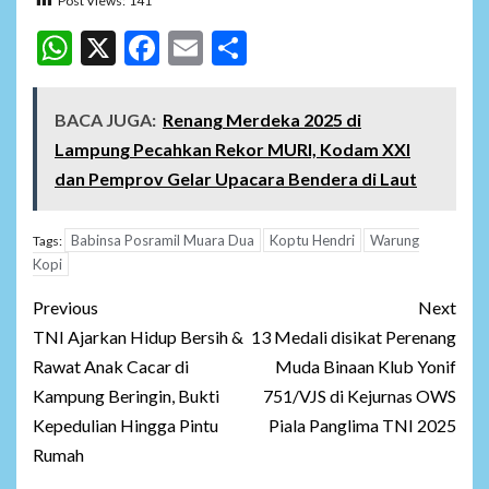
Post Views:
141
WhatsApp
X
Facebook
Email
Share
BACA JUGA:
Renang Merdeka 2025 di
Lampung Pecahkan Rekor MURI, Kodam XXI
dan Pemprov Gelar Upacara Bendera di Laut
Babinsa Posramil Muara Dua
Koptu Hendri
Warung
Tags:
Kopi
Post
Previous
Next
navigation
TNI Ajarkan Hidup Bersih &
13 Medali disikat Perenang
Rawat Anak Cacar di
Muda Binaan Klub Yonif
Kampung Beringin, Bukti
751/VJS di Kejurnas OWS
Kepedulian Hingga Pintu
Piala Panglima TNI 2025
Rumah