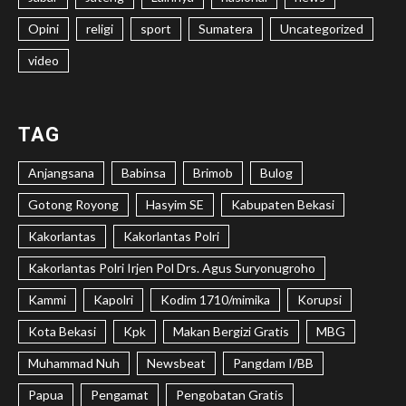
Opini
religi
sport
Sumatera
Uncategorized
video
TAG
Anjangsana
Babinsa
Brimob
Bulog
Gotong Royong
Hasyim SE
Kabupaten Bekasi
Kakorlantas
Kakorlantas Polri
Kakorlantas Polri Irjen Pol Drs. Agus Suryonugroho
Kammi
Kapolri
Kodim 1710/mimika
Korupsi
Kota Bekasi
Kpk
Makan Bergizi Gratis
MBG
Muhammad Nuh
Newsbeat
Pangdam I/BB
Papua
Pengamat
Pengobatan Gratis