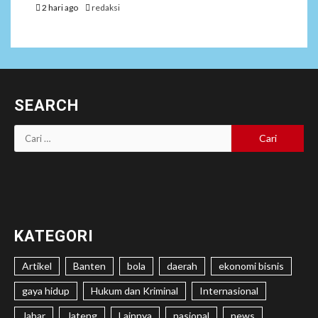
2 hari ago
redaksi
SEARCH
Cari
untuk:
KATEGORI
Artikel
Banten
bola
daerah
ekonomi bisnis
gaya hidup
Hukum dan Kriminal
Internasional
Jabar
Jateng
Lainnya
nasional
news