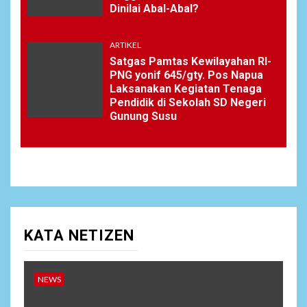
Dinilai Abal-Abal?
ARTIKEL
Satgas Pamtas Kewilayahan RI-
PNG yonif 645/gty. Pos Napua
Laksanakan Kegiatan Tenaga
Pendidik di Sekolah SD Negeri
Gunung Susu
KATA NETIZEN
NEWS