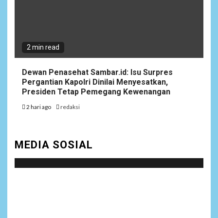
2 min read
Dewan Penasehat Sambar.id: Isu Surpres
Pergantian Kapolri Dinilai Menyesatkan,
Presiden Tetap Pemegang Kewenangan
2 hari ago
redaksi
MEDIA SOSIAL
Social menu is not set. You need to create menu and
assign it to Social Menu on Menu Settings.