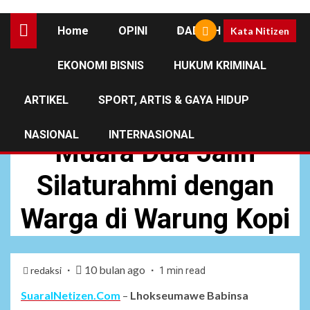
Home
OPINI
DAERAH
Kata Nitizen
EKONOMI BISNIS
HUKUM KRIMINAL
DAERAH
NEWS
ARTIKEL
SPORT, ARTIS & GAYA HIDUP
Babinsa Posramil
NASIONAL
INTERNASIONAL
Muara Dua Jalin
Silaturahmi dengan
Warga di Warung Kopi
10 bulan ago
redaksi
1 min read
SuaraINetizen.Com
–
Lhokseumawe Babinsa