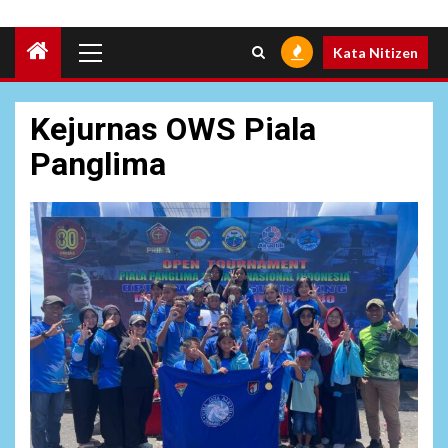
Primary
Kata Nitizen
Menu
Kejurnas OWS Piala
Panglima
6
NEWS