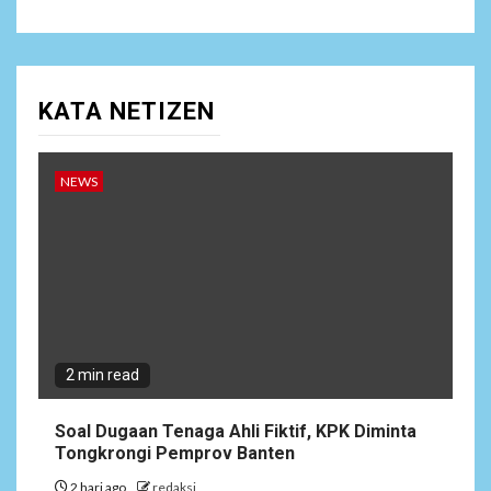
dengan Instansi Terkait
NEWS
10
KATA NETIZEN
Lepas Masa Tugas, AKBP
Restu Wijayanto Dikenang
Sebagai Kapolres Humanis
yang Dirindukan di
NEWS
Bulukumba
1
NEWS
Soal Dugaan Tenaga Ahli
Fiktif, KPK Diminta
Tongkrongi Pemprov
Banten
2 min read
NEWS
Soal Dugaan Tenaga Ahli Fiktif, KPK Diminta
2
Bantu Atasi Kesulitan Warga
Tongkrongi Pemprov Banten
Perbatasan, Pos Kotis
2 hari ago
redaksi
Satgas Yonarmed