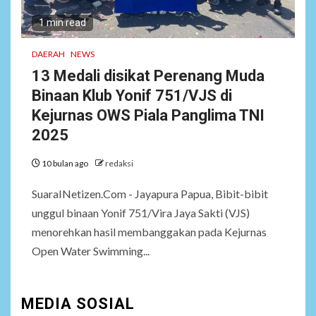
Pemprov Banten Diduga
1 min read
Kelola Tenaga Ahli Fiktif,
Andra Soni Diminta
DAERAH
NEWS
Ngomong
13 Medali disikat Perenang Muda
Binaan Klub Yonif 751/VJS di
NEWS
Kejurnas OWS Piala Panglima TNI
7
Wasekbid PB HMI:
Keberhasilan Koperasi
2025
Merah Putih Jadi Kunci
Tegaknya Pasal 33 UUD
10 bulan ago
redaksi
1945 dan Program Strategis
Prabowo
SuaraINetizen.Com - Jayapura Papua, Bibit-bibit
unggul binaan Yonif 751/Vira Jaya Sakti (VJS)
menorehkan hasil membanggakan pada Kejurnas
NEWS
8
Istri AKP Padlun Alfitri Minta
Open Water Swimming...
Perlindungan Hukum,
Ungkap Dugaan Pemerasan
oleh Oknum Unit Ekonomi
MEDIA SOSIAL
Satreskrim Polres Batu Bara