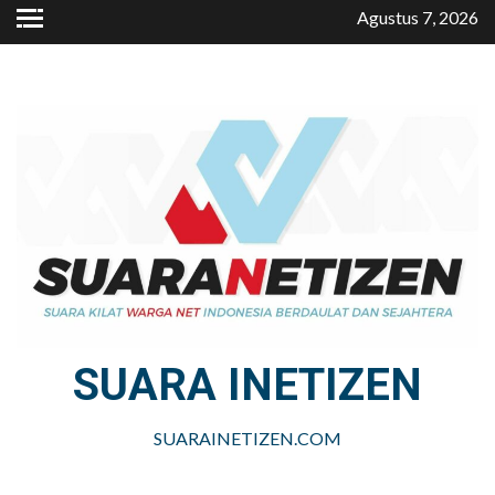
Skip
Agustus 7, 2026
to
content
SUARA INETIZEN
SUARAINETIZEN.COM