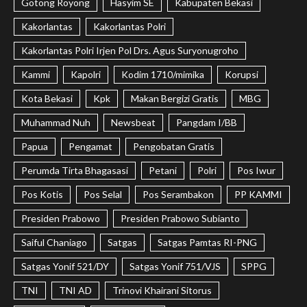
Gotong Royong
Hasyim SE
Kabupaten Bekasi
Kakorlantas
Kakorlantas Polri
Kakorlantas Polri Irjen Pol Drs. Agus Suryonugroho
Kammi
Kapolri
Kodim 1710/mimika
Korupsi
Kota Bekasi
Kpk
Makan Bergizi Gratis
MBG
Muhammad Nuh
Newsbeat
Pangdam I/BB
Papua
Pengamat
Pengobatan Gratis
Perumda Tirta Bhagasasi
Petani
Polri
Pos Iwur
Pos Kotis
Pos Selal
Pos Serambakon
PP KAMMI
Presiden Prabowo
Presiden Prabowo Subianto
Saiful Chaniago
Satgas
Satgas Pamtas RI-PNG
Satgas Yonif 521/DY
Satgas Yonif 751/VJS
SPPG
TNI
TNI AD
Trinovi Khairani Sitorus