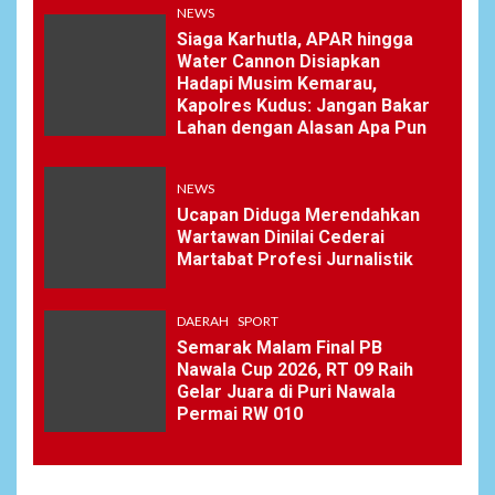
7
NEWS
Wasekbid PB HMI:
Keberhasilan Koperasi
Siaga Karhutla, APAR hingga
Merah Putih Jadi Kunci
Water Cannon Disiapkan
Tegaknya Pasal 33 UUD
Hadapi Musim Kemarau,
1945 dan Program Strategis
Kapolres Kudus: Jangan Bakar
Prabowo
Lahan dengan Alasan Apa Pun
NEWS
NEWS
8
Ucapan Diduga Merendahkan
Istri AKP Padlun Alfitri Minta
Wartawan Dinilai Cederai
Perlindungan Hukum,
Martabat Profesi Jurnalistik
Ungkap Dugaan Pemerasan
oleh Oknum Unit Ekonomi
Satreskrim Polres Batu Bara
DAERAH
SPORT
Semarak Malam Final PB
Nawala Cup 2026, RT 09 Raih
NEWS
Gelar Juara di Puri Nawala
9
Wujudkan Kemanunggalan
Permai RW 010
TNI-Rakyat, Satgas Yonif
645/GTY Laksanakan
Anjangsana Untuk
Mempererat Tali Silaturahmi