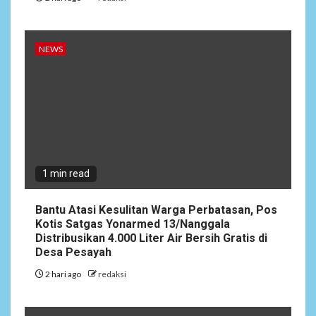
13/Nanggala Distribusikan
4.000 Liter Air Bersih Gratis
di Desa Pesayah
NEWS
NEWS
3
Siaga Karhutla, APAR hingga
Water Cannon Disiapkan
Hadapi Musim Kemarau,
Kapolres Kudus: Jangan
Bakar Lahan dengan Alasan
Apa Pun
1 min read
Bantu Atasi Kesulitan Warga Perbatasan, Pos
4
NEWS
Kotis Satgas Yonarmed 13/Nanggala
Ucapan Diduga
Distribusikan 4.000 Liter Air Bersih Gratis di
Merendahkan Wartawan
Desa Pesayah
Dinilai Cederai Martabat
Profesi Jurnalistik
2 hari ago
redaksi
5
DAERAH
SPORT