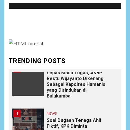
NEWS
Social menu is not set. You need to create menu and
9
Wujudkan Kemanunggalan
TNI-Rakyat, Satgas Yonif
assign it to Social Menu on Menu Settings.
645/GTY Laksanakan
Anjangsana Untuk
Mempererat Tali Silaturahmi
dengan Instansi Terkait
TRENDING POSTS
NEWS
10
Lepas Masa Tugas, AKBP
Restu Wijayanto Dikenang
Sebagai Kapolres Humanis
yang Dirindukan di
Bulukumba
1
NEWS
Soal Dugaan Tenaga Ahli
Fiktif, KPK Diminta