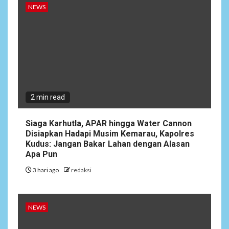
NEWS
Semarak Malam Final PB
Nawala Cup 2026, RT 09 Raih
Gelar Juara di Puri Nawala
Permai RW 010
2 min read
Siaga Karhutla, APAR hingga Water Cannon
Disiapkan Hadapi Musim Kemarau, Kapolres
Kudus: Jangan Bakar Lahan dengan Alasan
Apa Pun
3 hari ago
redaksi
NEWS