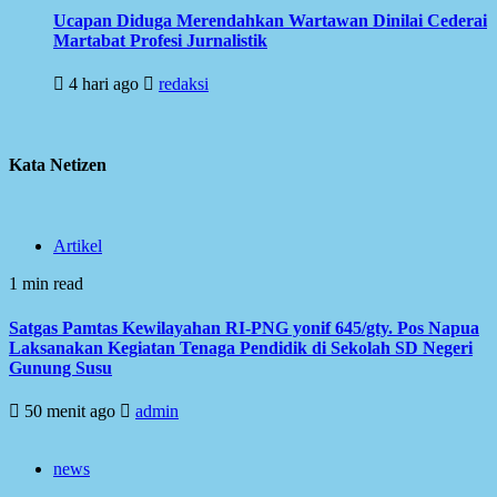
Ucapan Diduga Merendahkan Wartawan Dinilai Cederai
Martabat Profesi Jurnalistik
4 hari ago
redaksi
Kata Netizen
Artikel
1 min read
Satgas Pamtas Kewilayahan RI-PNG yonif 645/gty. Pos Napua
Laksanakan Kegiatan Tenaga Pendidik di Sekolah SD Negeri
Gunung Susu
50 menit ago
admin
news