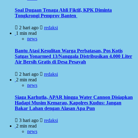
Soal Dugaan Tenaga Ahli Fiktif, KPK Diminta
Tongkrongi Pemprov Banten
2 hari ago
redaksi
1 min read
news
Bantu Atasi Kesulitan Warga Perbatasan, Pos Kotis
Satgas Yonarmed 13/Nanggala Distribusikan 4.000 Liter
Air Bersih Gratis di Desa Pesayah
2 hari ago
redaksi
2 min read
news
Siaga Karhutla, APAR hingga Water Cannon Disiapkan
Hadapi Musim Kemarau, Kapolres Kudus: Jangan
Bakar Lahan dengan Alasan Apa Pun
3 hari ago
redaksi
2 min read
news