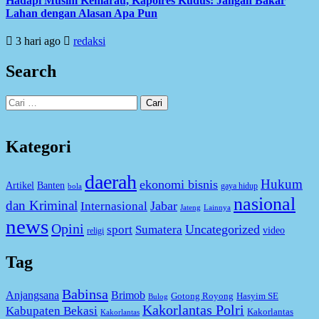
Hadapi Musim Kemarau, Kapolres Kudus: Jangan Bakar
Lahan dengan Alasan Apa Pun
3 hari ago
redaksi
Search
Cari
untuk:
Kategori
daerah
Hukum
ekonomi bisnis
Artikel
Banten
gaya hidup
bola
nasional
dan Kriminal
Jabar
Internasional
Jateng
Lainnya
news
Opini
Uncategorized
sport
Sumatera
video
religi
Tag
Babinsa
Anjangsana
Brimob
Gotong Royong
Hasyim SE
Bulog
Kakorlantas Polri
Kabupaten Bekasi
Kakorlantas
Kakorlantas