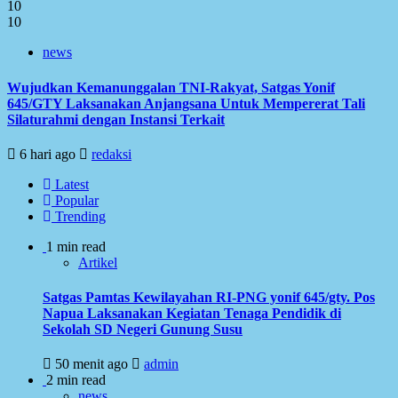
10
10
news
Wujudkan Kemanunggalan TNI-Rakyat, Satgas Yonif
645/GTY Laksanakan Anjangsana Untuk Mempererat Tali
Silaturahmi dengan Instansi Terkait
6 hari ago
redaksi
Latest
Popular
Trending
1 min read
Artikel
Satgas Pamtas Kewilayahan RI-PNG yonif 645/gty. Pos
Napua Laksanakan Kegiatan Tenaga Pendidik di
Sekolah SD Negeri Gunung Susu
50 menit ago
admin
2 min read
news