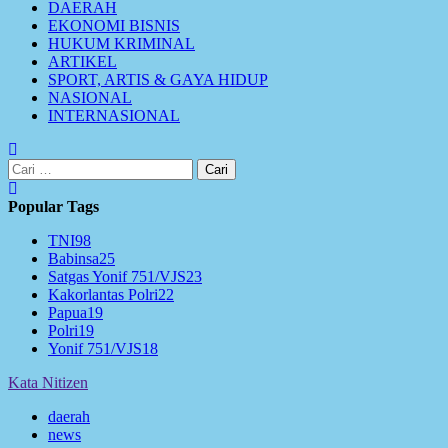
DAERAH
EKONOMI BISNIS
HUKUM KRIMINAL
ARTIKEL
SPORT, ARTIS & GAYA HIDUP
NASIONAL
INTERNASIONAL
Cari
untuk:
Popular Tags
TNI
98
Babinsa
25
Satgas Yonif 751/VJS
23
Kakorlantas Polri
22
Papua
19
Polri
19
Yonif 751/VJS
18
Kata Nitizen
daerah
news