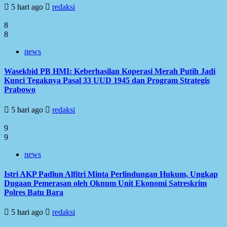
5 hari ago
redaksi
8
8
news
Wasekbid PB HMI: Keberhasilan Koperasi Merah Putih Jadi
Kunci Tegaknya Pasal 33 UUD 1945 dan Program Strategis
Prabowo
5 hari ago
redaksi
9
9
news
Istri AKP Padlun Alfitri Minta Perlindungan Hukum, Ungkap
Dugaan Pemerasan oleh Oknum Unit Ekonomi Satreskrim
Polres Batu Bara
5 hari ago
redaksi