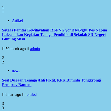
1
1
Artikel
Satgas Pamtas Kewilayahan RI-PNG yonif 645/gty. Pos Napua
Laksanakan Kegiatan Tenaga Pendidik di Sekolah SD Negeri
Gunung Susu
50 menit ago
admin
2
2
news
Soal Dugaan Tenaga Ahli Fiktif, KPK Diminta Tongkrongi
Pemprov Banten
2 hari ago
redaksi
3
3