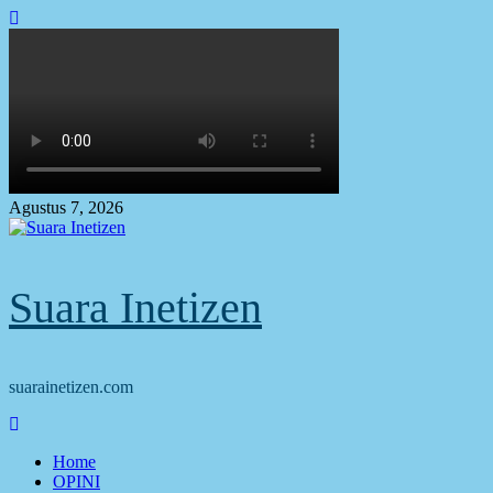
Skip
to
content
Agustus 7, 2026
Suara Inetizen
suarainetizen.com
Primary
Menu
Home
OPINI