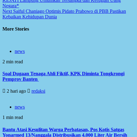
KEJATI Lampung Umumkan Tersangka dan Kerugian Uang
navigation
Negara*
Next
Saiful Chaniago Optimis Pidato Prabowo di PBB Pastikan
Kebaikan Kehidupan Dunia
More Stories
news
2 min read
Soal Dugaan Tenaga Ahli Fiktif, KPK Diminta Tongkrongi
Pemprov Banten
2 hari ago
redaksi
news
1 min read
Bantu Atasi Kesulitan Warga Perbatasan, Pos Kotis Satgas
Yonarmed 13/Nanggala Distribusikan 4.000 Liter Air Bersih