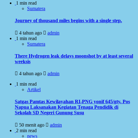
1 min read
Sumatera
Journey of thousand miles begins with a single step.
4 tahun ago
admin
1 min read
Sumatera
There Hydrogen leak delays moonshot by at least several
weeksis
4 tahun ago
admin
1 min read
Artikel
Satgas Pamtas Kewilayahan RI-PNG yonif 645/gty. Pos
Napua Laksanakan Kegiatan Tenaga Pendidik di
Sekolah SD Negeri Gunung Susu
50 menit ago
admin
2 min read
news