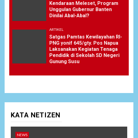
Kendaraan Meleset, Program
Unggulan Gubernur Banten
Dinilai Abal-Abal?
ARTIKEL
Satgas Pamtas Kewilayahan RI-
PNG yonif 645/gty. Pos Napua
Laksanakan Kegiatan Tenaga
Pendidik di Sekolah SD Negeri
Gunung Susu
KATA NETIZEN
NEWS