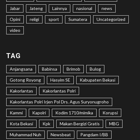
Jabar
Jateng
Lainnya
nasional
news
Opini
religi
sport
Sumatera
Uncategorized
video
TAG
Anjangsana
Babinsa
Brimob
Bulog
Gotong Royong
Hasyim SE
Kabupaten Bekasi
Kakorlantas
Kakorlantas Polri
Kakorlantas Polri Irjen Pol Drs. Agus Suryonugroho
Kammi
Kapolri
Kodim 1710/mimika
Korupsi
Kota Bekasi
Kpk
Makan Bergizi Gratis
MBG
Muhammad Nuh
Newsbeat
Pangdam I/BB