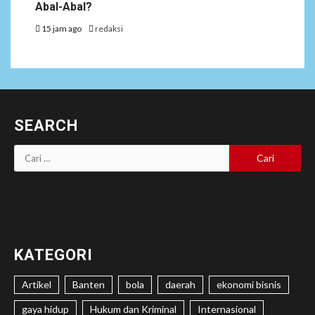
Abal-Abal?
15 jam ago
redaksi
SEARCH
Cari
untuk:
KATEGORI
Artikel
Banten
bola
daerah
ekonomi bisnis
gaya hidup
Hukum dan Kriminal
Internasional