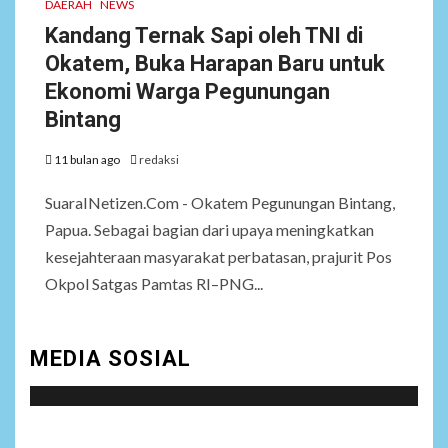
DAERAH
NEWS
Kandang Ternak Sapi oleh TNI di
Okatem, Buka Harapan Baru untuk
Ekonomi Warga Pegunungan
Bintang
11 bulan ago
redaksi
SuaraINetizen.Com - Okatem Pegunungan Bintang,
Papua. Sebagai bagian dari upaya meningkatkan
kesejahteraan masyarakat perbatasan, prajurit Pos
Okpol Satgas Pamtas RI–PNG...
MEDIA SOSIAL
Social menu is not set. You need to create menu and