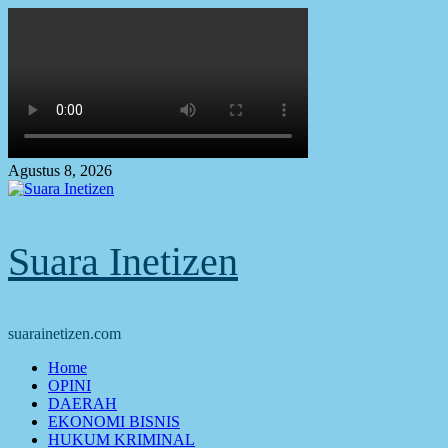
Skip
to
content
Agustus 8, 2026
Suara Inetizen
suarainetizen.com
Primary
Home
Menu
OPINI
DAERAH
EKONOMI BISNIS
HUKUM KRIMINAL