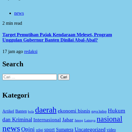
news
2 min read
Target Pemutihan Pajak Kendaraan Meleset, Program
Unggulan Gubernur Banten Dinilai Abal-Abal?
17 jam ago
redaksi
Search
Cari
untuk:
Kategori
daerah
Hukum
ekonomi bisnis
Artikel
Banten
gaya hidup
bola
nasional
dan Kriminal
Jabar
Internasional
Jateng
Lainnya
news
Opini
Uncategorized
sport
Sumatera
video
religi