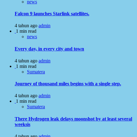
news
Falcon 9 launches Starlink satellites.
4 tahun ago
admin
1 min read
news
Every day, in every city and town
4 tahun ago
admin
1 min read
Sumatera
Journey of thousand miles begins with a single step.
4 tahun ago
admin
1 min read
Sumatera
There Hydrogen leak delays moonshot by at least several
weeksis
4 tahun ago
admin