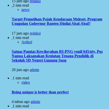
15 jam ago
redaksi
2 min read
news
Target Pemutihan Pajak Kendaraan Meleset, Program
Unggulan Gubernur Banten Dinilai Abal-Abal?
17 jam ago
redaksi
1 min read
Artikel
Satgas Pamtas Kewilayahan RI-PNG yonif 645/gty. Pos
Napua Laksanakan Kegiatan Tenaga Pendidik di
Sekolah SD Negeri Gunung Susu
20 jam ago
admin
1 min read
video
Being unique is better than perfect
4 tahun ago
admin
1 min read