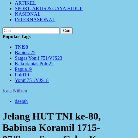
ARTIKEL
SPORT, ARTIS & GAYA HIDUP
NASIONAL
INTERNASIONAL
Cari
untuk:
Popular Tags
TNI
98
Babinsa
25
Satgas Yonif 751/VJS
23
Kakorlantas Polri
22
Papua
19
Polri
19
Yonif 751/VJS
18
Kata Nitizen
daerah
Jelang HUT TNI ke-80,
Babinsa Koramil 1715-