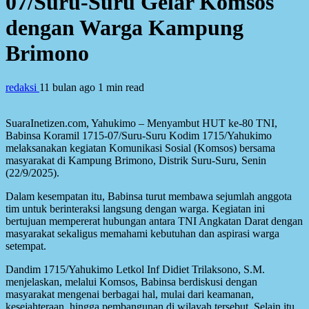
07/Suru-Suru Gelar Komsos
dengan Warga Kampung
Brimono
redaksi
11 bulan ago
1 min read
SuaraInetizen.com, Yahukimo – Menyambut HUT ke-80 TNI,
Babinsa Koramil 1715-07/Suru-Suru Kodim 1715/Yahukimo
melaksanakan kegiatan Komunikasi Sosial (Komsos) bersama
masyarakat di Kampung Brimono, Distrik Suru-Suru, Senin
(22/9/2025).
Dalam kesempatan itu, Babinsa turut membawa sejumlah anggota
tim untuk berinteraksi langsung dengan warga. Kegiatan ini
bertujuan mempererat hubungan antara TNI Angkatan Darat dengan
masyarakat sekaligus memahami kebutuhan dan aspirasi warga
setempat.
Dandim 1715/Yahukimo Letkol Inf Didiet Trilaksono, S.M.
menjelaskan, melalui Komsos, Babinsa berdiskusi dengan
masyarakat mengenai berbagai hal, mulai dari keamanan,
kesejahteraan, hingga pembangunan di wilayah tersebut. Selain itu,