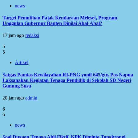
news
Target Pemutihan Pajak Kendaraan Meleset, Program
Unggulan Gubernur Banten Dinilai Abal-Abal?
17 jam ago
redaksi
5
5
Artikel
Satgas Pamtas Kewilayahan RI-PNG yonif 645/gty. Pos Napua
Laksanakan Kegiatan Tenaga Pendidik di Sekolah SD Negeri
Gunung Susu
20 jam ago
admin
6
6
news
Soal Dugaan Tenaga Ahli Fiktif, KPK Diminta Tongkrongi