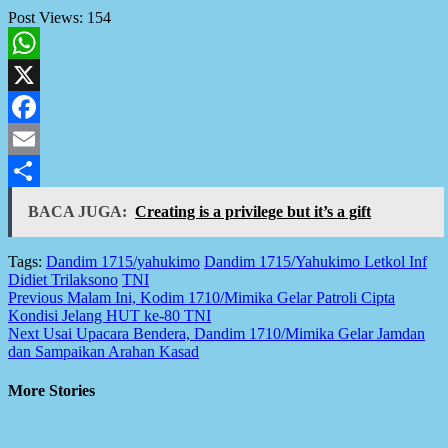
Post Views:
154
WhatsApp
X
Facebook
Email
Share
BACA JUGA:
Creating is a privilege but it’s a gift
Tags:
Dandim 1715/yahukimo
Dandim 1715/Yahukimo Letkol Inf
Didiet Trilaksono
TNI
Post
Previous
Malam Ini, Kodim 1710/Mimika Gelar Patroli Cipta
Kondisi Jelang HUT ke-80 TNI
navigation
Next
Usai Upacara Bendera, Dandim 1710/Mimika Gelar Jamdan
dan Sampaikan Arahan Kasad
More Stories