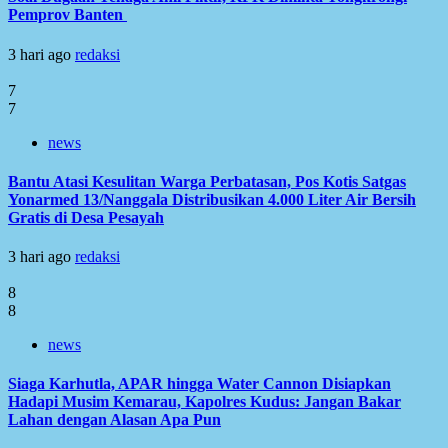
Pemprov Banten
3 hari ago
redaksi
7
7
news
Bantu Atasi Kesulitan Warga Perbatasan, Pos Kotis Satgas
Yonarmed 13/Nanggala Distribusikan 4.000 Liter Air Bersih
Gratis di Desa Pesayah
3 hari ago
redaksi
8
8
news
Siaga Karhutla, APAR hingga Water Cannon Disiapkan
Hadapi Musim Kemarau, Kapolres Kudus: Jangan Bakar
Lahan dengan Alasan Apa Pun