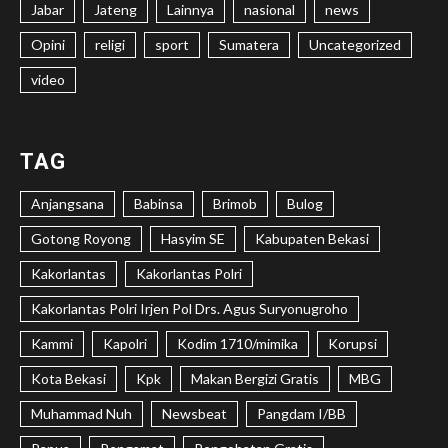
Jabar
Jateng
Lainnya
nasional
news
Opini
religi
sport
Sumatera
Uncategorized
video
TAG
Anjangsana
Babinsa
Brimob
Bulog
Gotong Royong
Hasyim SE
Kabupaten Bekasi
Kakorlantas
Kakorlantas Polri
Kakorlantas Polri Irjen Pol Drs. Agus Suryonugroho
Kammi
Kapolri
Kodim 1710/mimika
Korupsi
Kota Bekasi
Kpk
Makan Bergizi Gratis
MBG
Muhammad Nuh
Newsbeat
Pangdam I/BB