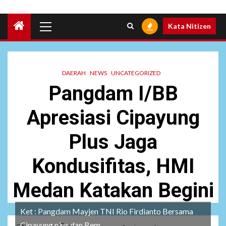
Primary
Kata Nitizen
Menu
DAERAH
NEWS
UNCATEGORIZED
Pangdam I/BB
Apresiasi Cipayung
Plus Jaga
Kondusifitas, HMI
Medan Katakan Begini
Ket : Pangdam Mayjen TNI Rio Firdianto Bersama
Cipayung plus dan Bem