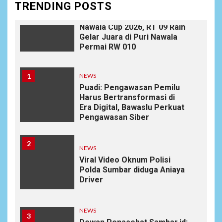
TRENDING POSTS
10
DAERAH
SPORT
Semarak Malam Final PB
Nawala Cup 2026, RT 09 Raih
Gelar Juara di Puri Nawala
Permai RW 010
1
NEWS
Puadi: Pengawasan Pemilu
Harus Bertransformasi di
Era Digital, Bawaslu Perkuat
Pengawasan Siber
2
NEWS
Viral Video Oknum Polisi
Polda Sumbar diduga Aniaya
Driver
NEWS
3