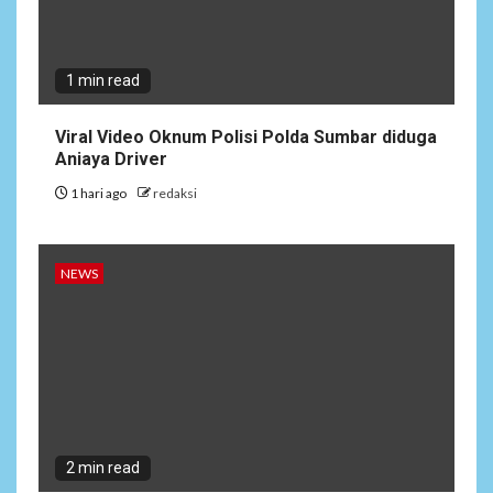
ARTIKEL
5
Satgas Pamtas Kewilayahan
RI-PNG yonif 645/gty. Pos
1 min read
Napua Laksanakan Kegiatan
Tenaga Pendidik di Sekolah
SD Negeri Gunung Susu
Viral Video Oknum Polisi Polda Sumbar diduga
Aniaya Driver
1 hari ago
redaksi
NEWS
2 min read