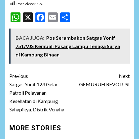
Post Views:
176
WhatsApp
X
Facebook
Email
Share
BACA JUGA:
Pos Serambakon Satgas Yonif
751/VJS Kembali Pasang Lampu Tenaga Surya
di Kampung Binaan
Post
Previous
Next
navigation
Satgas Yonif 123 Gelar
GEMURUH REVOLUSI
Patroli Pelayanan
Kesehatan di Kampung
Sahapikya, Distrik Venaha
MORE STORIES