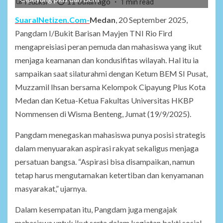
11 bulan ago
redaksi
1 min read
SuaraINetizen.Com-
Medan
, 20 September 2025,
Pangdam I/Bukit Barisan Mayjen TNI Rio Fird
mengapreisiasi peran pemuda dan mahasiswa yang ikut
menjaga keamanan dan kondusifitas wilayah. Hal itu ia
sampaikan saat silaturahmi dengan Ketum BEM SI Pusat,
Muzzamil Ihsan bersama Kelompok Cipayung Plus Kota
Medan dan Ketua-Ketua Fakultas Universitas HKBP
Nommensen di Wisma Benteng, Jumat (19/9/2025).
Pangdam menegaskan mahasiswa punya posisi strategis
dalam menyuarakan aspirasi rakyat sekaligus menjaga
persatuan bangsa. “Aspirasi bisa disampaikan, namun
tetap harus mengutamakan ketertiban dan kenyamanan
masyarakat,” ujarnya.
Dalam kesempatan itu, Pangdam juga mengajak
mahasiswa untuk ikut serta dalam kegiatan bakti sosial