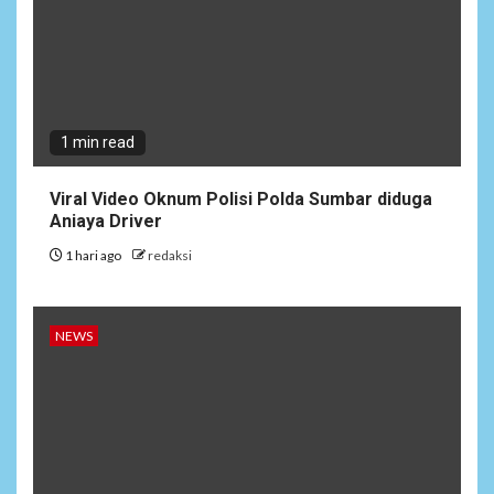
1 min read
Viral Video Oknum Polisi Polda Sumbar diduga
Aniaya Driver
1 hari ago
redaksi
6
NEWS
Soal Dugaan Tenaga Ahli
Fiktif, KPK Diminta
NEWS
Tongkrongi Pemprov
Banten
NEWS
7
Bantu Atasi Kesulitan Warga
Perbatasan, Pos Kotis