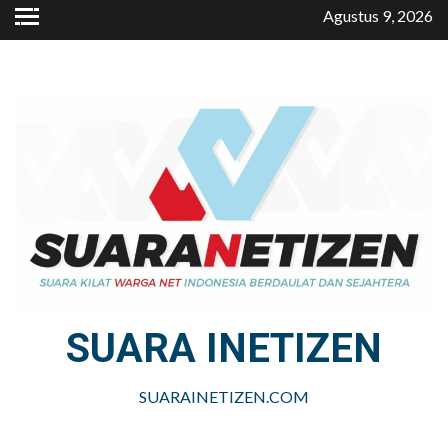
Skip
Agustus 9, 2026
to
content
SUARA INETIZEN
SUARAINETIZEN.COM