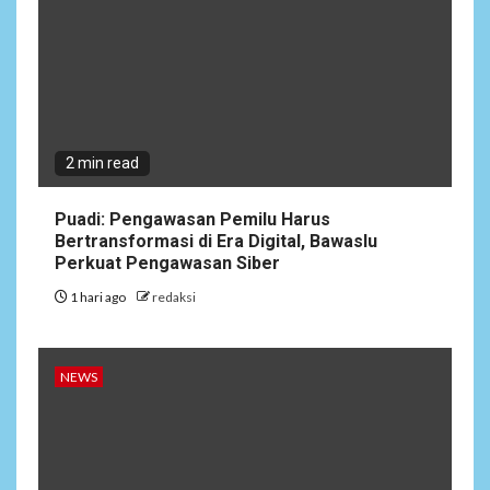
2
NEWS
Viral Video Oknum Polisi
Polda Sumbar diduga Aniaya
Driver
2 min read
NEWS
3
Dewan Penasehat Sambar.id:
Puadi: Pengawasan Pemilu Harus
Isu Surpres Pergantian
Bertransformasi di Era Digital, Bawaslu
Kapolri Dinilai Menyesatkan,
Perkuat Pengawasan Siber
Presiden Tetap Pemegang
Kewenangan
1 hari ago
redaksi
4
NEWS
NEWS
Target Pemutihan Pajak
Kendaraan Meleset,
Program Unggulan Gubernur
Banten Dinilai Abal-Abal?