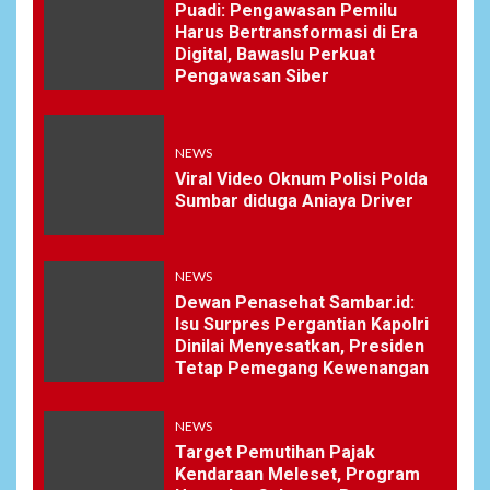
Puadi: Pengawasan Pemilu
Soal Dugaan Tenaga Ahli
Harus Bertransformasi di Era
Fiktif, KPK Diminta
Digital, Bawaslu Perkuat
Tongkrongi Pemprov
Pengawasan Siber
Banten
NEWS
NEWS
7
Bantu Atasi Kesulitan Warga
Viral Video Oknum Polisi Polda
Perbatasan, Pos Kotis
Sumbar diduga Aniaya Driver
Satgas Yonarmed
13/Nanggala Distribusikan
4.000 Liter Air Bersih Gratis
NEWS
di Desa Pesayah
Dewan Penasehat Sambar.id:
Isu Surpres Pergantian Kapolri
Dinilai Menyesatkan, Presiden
NEWS
Tetap Pemegang Kewenangan
8
Siaga Karhutla, APAR hingga
Water Cannon Disiapkan
Hadapi Musim Kemarau,
NEWS
Kapolres Kudus: Jangan
Target Pemutihan Pajak
Bakar Lahan dengan Alasan
Kendaraan Meleset, Program
Apa Pun