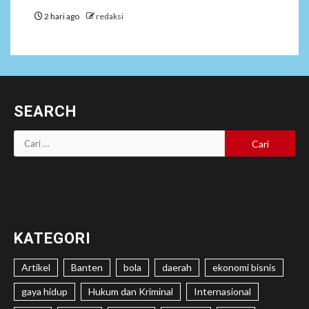
2 hari ago
redaksi
SEARCH
Cari
untuk:
KATEGORI
Artikel
Banten
bola
daerah
ekonomi bisnis
gaya hidup
Hukum dan Kriminal
Internasional