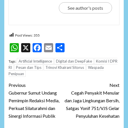
See author's posts
Post Views:
355
WhatsApp
X
Facebook
Email
Share
Artificial Intelligence
Digital dan DeepFake
Komisi I DPR
Tags:
RI
Pesan dan Tips
Trinovi Khairani Sitorus
Waspada
Penipuan
Post
Previous
Next
navigation
Gubernur Sumut Undang
Cegah Penyakit Menular
Pemimpin Redaksi Media,
dan Jaga Lingkungan Bersih,
Perkuat Silaturahmi dan
Satgas Yonif 751/VJS Gelar
Sinergi Informasi Publik
Penyuluhan Kesehatan