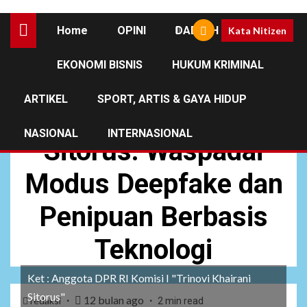
Home
OPINI
DAERAH
Kata Nitizen
EKONOMI BISNIS
HUKUM KRIMINAL
NASIONAL
NEWS
ARTIKEL
SPORT, ARTIS & GAYA HIDUP
Trinovi Khairani
NASIONAL
INTERNASIONAL
Sitorus: Waspadai
Modus Deepfake dan
Penipuan Berbasis
Teknologi
Ket : Anggota DPR RI Komisi I "Trinovi Khairani
Sitorus"
12 bulan ago
redaksi
2 min read