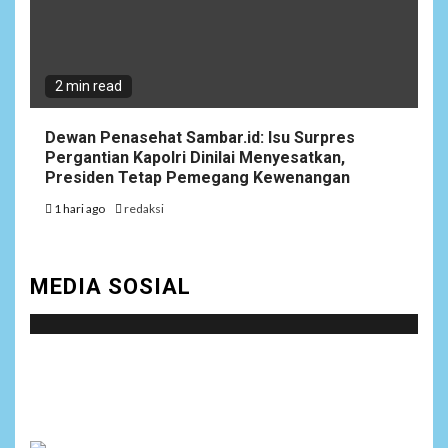
2 min read
Dewan Penasehat Sambar.id: Isu Surpres
Pergantian Kapolri Dinilai Menyesatkan,
Presiden Tetap Pemegang Kewenangan
1 hari ago
redaksi
MEDIA SOSIAL
Social menu is not set. You need to create menu and
assign it to Social Menu on Menu Settings.