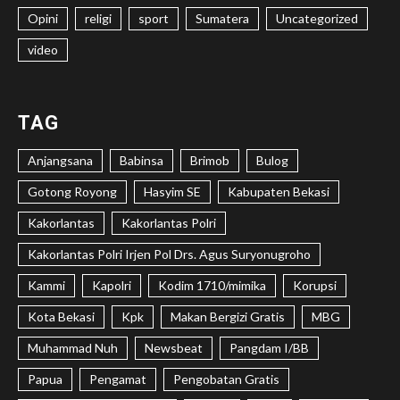
Opini
religi
sport
Sumatera
Uncategorized
video
TAG
Anjangsana
Babinsa
Brimob
Bulog
Gotong Royong
Hasyim SE
Kabupaten Bekasi
Kakorlantas
Kakorlantas Polri
Kakorlantas Polri Irjen Pol Drs. Agus Suryonugroho
Kammi
Kapolri
Kodim 1710/mimika
Korupsi
Kota Bekasi
Kpk
Makan Bergizi Gratis
MBG
Muhammad Nuh
Newsbeat
Pangdam I/BB
Papua
Pengamat
Pengobatan Gratis