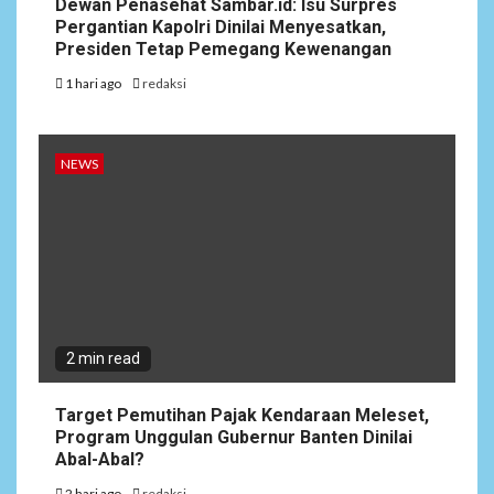
Dewan Penasehat Sambar.id: Isu Surpres
Pergantian Kapolri Dinilai Menyesatkan,
Presiden Tetap Pemegang Kewenangan
1 hari ago
redaksi
NEWS
2 min read
Target Pemutihan Pajak Kendaraan Meleset,
Program Unggulan Gubernur Banten Dinilai
Abal-Abal?
2 hari ago
redaksi