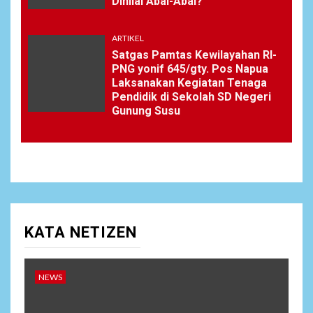
Dinilai Abal-Abal?
ARTIKEL
Satgas Pamtas Kewilayahan RI-
PNG yonif 645/gty. Pos Napua
Laksanakan Kegiatan Tenaga
Pendidik di Sekolah SD Negeri
Gunung Susu
KATA NETIZEN
NEWS