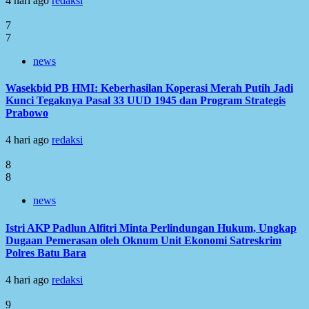
4 hari ago
redaksi
7
7
news
Wasekbid PB HMI: Keberhasilan Koperasi Merah Putih Jadi
Kunci Tegaknya Pasal 33 UUD 1945 dan Program Strategis
Prabowo
4 hari ago
redaksi
8
8
news
Istri AKP Padlun Alfitri Minta Perlindungan Hukum, Ungkap
Dugaan Pemerasan oleh Oknum Unit Ekonomi Satreskrim
Polres Batu Bara
4 hari ago
redaksi
9