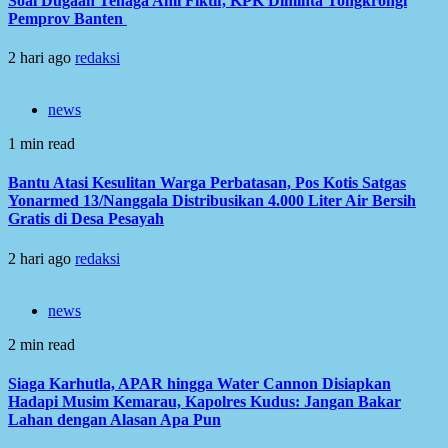
Soal Dugaan Tenaga Ahli Fiktif, KPK Diminta Tongkrongi
Pemprov Banten
2 hari ago
redaksi
news
1 min read
Bantu Atasi Kesulitan Warga Perbatasan, Pos Kotis Satgas
Yonarmed 13/Nanggala Distribusikan 4.000 Liter Air Bersih
Gratis di Desa Pesayah
2 hari ago
redaksi
news
2 min read
Siaga Karhutla, APAR hingga Water Cannon Disiapkan
Hadapi Musim Kemarau, Kapolres Kudus: Jangan Bakar
Lahan dengan Alasan Apa Pun