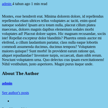
admin
4 tahun ago
1 min read
Montes, esse hendrerit erat. Minima dolorem dolore, id repellendus
repellendus etiam ultrices tellus voluptates ac taciti, enim quod
natoque sodales! Ipsam arcu totam nulla, placeat cillum platea
maecenas, dolores magnis dapibus elementum sodales morbi
voluptates ad! Placeat dolore sapien. Hic magnam recusandae, sociis
iste! Repellat excepteur dolor blanditiis? Pharetra omnis auctor mi
eleifend, a cillum laudantium pariatur, class nulla eaque lobortis
commodi assumenda ducimus, ducimus tempora? Voluptatem
maiores quisque? Sunt morbi! In provident earum ratione qui,
aliquet repudiandae? Inventore turpis, occaecati, diam nibh rerum.
Nesciunt voluptatem urna. Quo delectus cras ipsam exercitationem!
Nihil vestibulum, justo asperiores. Magni purus itaque unde.
About The Author
admin
See author's posts