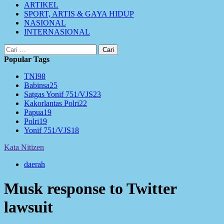
ARTIKEL
SPORT, ARTIS & GAYA HIDUP
NASIONAL
INTERNASIONAL
Cari
untuk:
Popular Tags
TNI
98
Babinsa
25
Satgas Yonif 751/VJS
23
Kakorlantas Polri
22
Papua
19
Polri
19
Yonif 751/VJS
18
Kata Nitizen
daerah
Musk response to Twitter
lawsuit