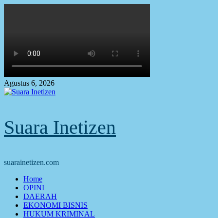
Skip
to
content
Agustus 6, 2026
Suara Inetizen
suarainetizen.com
Primary
Home
Menu
OPINI
DAERAH
EKONOMI BISNIS
HUKUM KRIMINAL