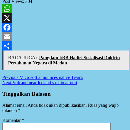
Post Views:
304
WhatsApp
X
Facebook
Email
Share
BACA JUGA:
Pangdam I/BB Hadiri Sosialisasi Doktrin
Pertahanan Negara di Medan
Post
Previous
Microsoft announces native Teams
Next
Volcano near Iceland’s main airport
navigation
Tinggalkan Balasan
Alamat email Anda tidak akan dipublikasikan.
Ruas yang wajib
ditandai
*
Komentar
*