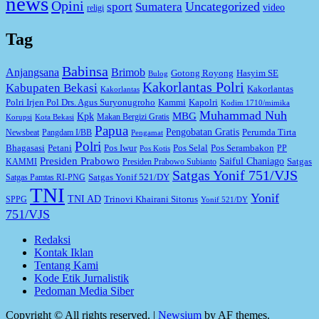
news
Opini
Uncategorized
sport
Sumatera
video
religi
Tag
Babinsa
Anjangsana
Brimob
Gotong Royong
Hasyim SE
Bulog
Kakorlantas Polri
Kabupaten Bekasi
Kakorlantas
Kakorlantas
Kapolri
Polri Irjen Pol Drs. Agus Suryonugroho
Kammi
Kodim 1710/mimika
Muhammad Nuh
MBG
Kpk
Makan Bergizi Gratis
Korupsi
Kota Bekasi
Papua
Pengobatan Gratis
Perumda Tirta
Newsbeat
Pangdam I/BB
Pengamat
Polri
Bhagasasi
Petani
Pos Iwur
Pos Selal
Pos Serambakon
PP
Pos Kotis
Presiden Prabowo
Saiful Chaniago
Satgas
KAMMI
Presiden Prabowo Subianto
Satgas Yonif 751/VJS
Satgas Yonif 521/DY
Satgas Pamtas RI-PNG
TNI
Yonif
TNI AD
Trinovi Khairani Sitorus
SPPG
Yonif 521/DY
751/VJS
Redaksi
Kontak Iklan
Tentang Kami
Kode Etik Jurnalistik
Pedoman Media Siber
Copyright © All rights reserved.
|
Newsium
by AF themes.