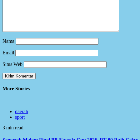
Nama
Email
Situs Web
More Stories
daerah
sport
3 min read
Semarak Malam Final PB Nawala Cup 2026, RT 09 Raih Gelar