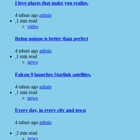
I love places that make you realize.
4 tahun ago
admin
1 min read
video
Being unique is better than perfect
4 tahun ago
admin
1 min read
news
Falcon 9 launches Starlink satellites.
4 tahun ago
admin
1 min read
news
Every day, in every city and town
4 tahun ago
admin
2 min read
news