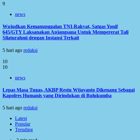
9
news
Wujudkan Kemanunggalan TNI-Rakyat, Satgas Yonif
645/GTY Laksanakan Anjangsana Untuk Mempererat Tali
Silaturahmi dengan Instansi Terkait
5 hari ago
redaksi
10
10
news
Lepas Masa Tugas, AKBP Restu Wijayanto Dikenang Sebagai
Kapolres Humanis yang Dirindukan di Bulukumba
5 hari ago
redaksi
Latest
Popular
Trending