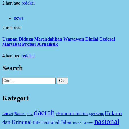
2 hari ago
redaksi
news
2 min read
Ucapan Diduga Merendahkan Wartawan Dinilai Cederai
Martabat Profesi Jurnalistik
4 hari ago
redaksi
Search
Cari
untuk:
Kategori
daerah
Hukum
ekonomi bisnis
Artikel
Banten
gaya hidup
bola
nasional
dan Kriminal
Jabar
Internasional
Jateng
Lainnya