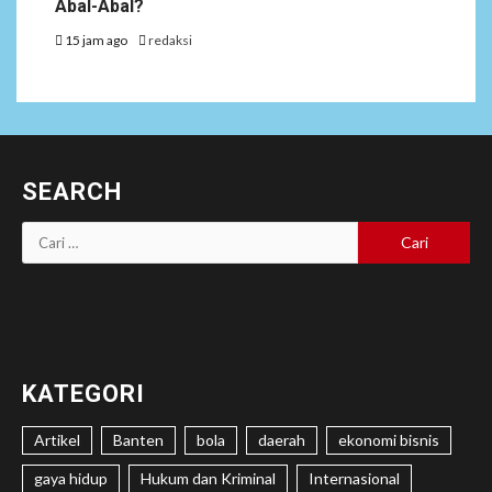
Abal-Abal?
15 jam ago
redaksi
SEARCH
Cari
untuk:
KATEGORI
Artikel
Banten
bola
daerah
ekonomi bisnis
gaya hidup
Hukum dan Kriminal
Internasional