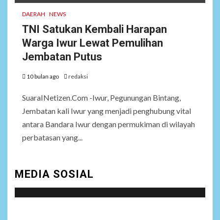
DAERAH
NEWS
TNI Satukan Kembali Harapan
Warga Iwur Lewat Pemulihan
Jembatan Putus
10 bulan ago
redaksi
SuaraINetizen.Com -Iwur, Pegunungan Bintang,
Jembatan kali Iwur yang menjadi penghubung vital
antara Bandara Iwur dengan permukiman di wilayah
perbatasan yang...
MEDIA SOSIAL
Social menu is not set. You need to create menu and