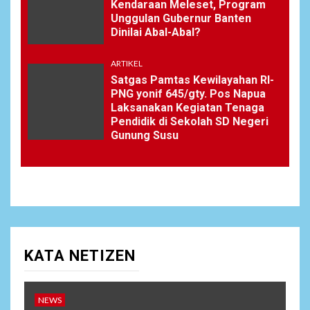
Kendaraan Meleset, Program
Unggulan Gubernur Banten
Dinilai Abal-Abal?
ARTIKEL
Satgas Pamtas Kewilayahan RI-
PNG yonif 645/gty. Pos Napua
Laksanakan Kegiatan Tenaga
Pendidik di Sekolah SD Negeri
Gunung Susu
KATA NETIZEN
NEWS