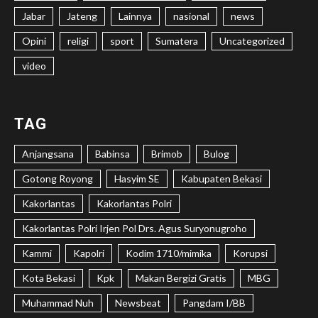
Jabar
Jateng
Lainnya
nasional
news
Opini
religi
sport
Sumatera
Uncategorized
video
TAG
Anjangsana
Babinsa
Brimob
Bulog
Gotong Royong
Hasyim SE
Kabupaten Bekasi
Kakorlantas
Kakorlantas Polri
Kakorlantas Polri Irjen Pol Drs. Agus Suryonugroho
Kammi
Kapolri
Kodim 1710/mimika
Korupsi
Kota Bekasi
Kpk
Makan Bergizi Gratis
MBG
Muhammad Nuh
Newsbeat
Pangdam I/BB