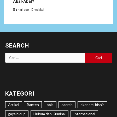
Abal-Abal?
1 hari ago
redaksi
SEARCH
Cari
untuk:
KATEGORI
Artikel
Banten
bola
daerah
ekonomi bisnis
gaya hidup
Hukum dan Kriminal
Internasional