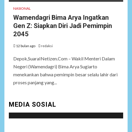
NASIONAL
Wamendagri Bima Arya Ingatkan
Gen Z: Siapkan Diri Jadi Pemimpin
2045
12 bulan ago
redaksi
Depok,SuaraINetizen.Com – Wakil Menteri Dalam
Negeri (Wamendagri) Bima Arya Sugiarto
menekankan bahwa pemimpin besar selalu lahir dari
proses panjang yang...
MEDIA SOSIAL
Social menu is not set. You need to create menu and