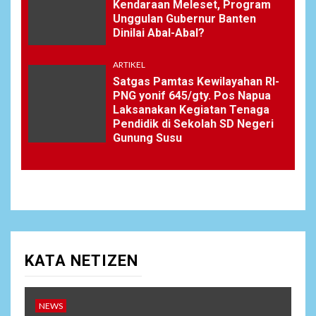
Kendaraan Meleset, Program
Unggulan Gubernur Banten
Dinilai Abal-Abal?
ARTIKEL
Satgas Pamtas Kewilayahan RI-
PNG yonif 645/gty. Pos Napua
Laksanakan Kegiatan Tenaga
Pendidik di Sekolah SD Negeri
Gunung Susu
KATA NETIZEN
NEWS