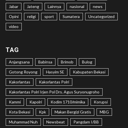
Jabar
Jateng
Lainnya
nasional
news
Opini
religi
sport
Sumatera
Uncategorized
video
TAG
Anjangsana
Babinsa
Brimob
Bulog
Gotong Royong
Hasyim SE
Kabupaten Bekasi
Kakorlantas
Kakorlantas Polri
Kakorlantas Polri Irjen Pol Drs. Agus Suryonugroho
Kammi
Kapolri
Kodim 1710/mimika
Korupsi
Kota Bekasi
Kpk
Makan Bergizi Gratis
MBG
Muhammad Nuh
Newsbeat
Pangdam I/BB