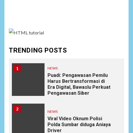
Social menu is not set. You need to create menu and
assign it to Social Menu on Menu Settings.
TRENDING POSTS
1
NEWS
Puadi: Pengawasan Pemilu
Harus Bertransformasi di
Era Digital, Bawaslu Perkuat
Pengawasan Siber
2
NEWS
Viral Video Oknum Polisi
Polda Sumbar diduga Aniaya
Driver