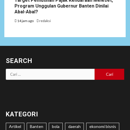
Target Pemutihan Pajak Kendaraan Meleset,
Program Unggulan Gubernur Banten Dinilai
Abal-Abal?
14 jam ago
redaksi
SEARCH
Cari
untuk:
KATEGORI
Artikel
Banten
bola
daerah
ekonomi bisnis