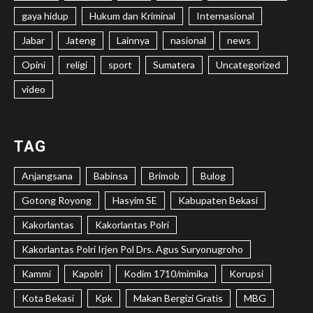
gaya hidup
Hukum dan Kriminal
Internasional
Jabar
Jateng
Lainnya
nasional
news
Opini
religi
sport
Sumatera
Uncategorized
video
TAG
Anjangsana
Babinsa
Brimob
Bulog
Gotong Royong
Hasyim SE
Kabupaten Bekasi
Kakorlantas
Kakorlantas Polri
Kakorlantas Polri Irjen Pol Drs. Agus Suryonugroho
Kammi
Kapolri
Kodim 1710/mimika
Korupsi
Kota Bekasi
Kpk
Makan Bergizi Gratis
MBG