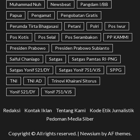
Muhammad Nuh
Newsbeat
Pangdam I/BB
Papua
Pengamat
Pengobatan Gratis
Perumda Tirta Bhagasasi
Petani
Polri
Pos Iwur
Pos Kotis
Pos Selal
Pos Serambakon
PP KAMMI
Presiden Prabowo
Presiden Prabowo Subianto
Saiful Chaniago
Satgas
Satgas Pamtas RI-PNG
Satgas Yonif 521/DY
Satgas Yonif 751/VJS
SPPG
TNI
TNI AD
Trinovi Khairani Sitorus
Yonif 521/DY
Yonif 751/VJS
Redaksi
Kontak Iklan
Tentang Kami
Kode Etik Jurnalistik
Pedoman Media Siber
Copyright © All rights reserved.
|
Newsium
by AF themes.