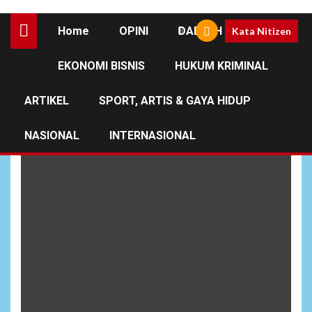
Home
OPINI
DAERAH
Kata Nitizen
EKONOMI BISNIS
HUKUM KRIMINAL
stabilitas pangan
indonesia
ARTIKEL
SPORT, ARTIS & GAYA HIDUP
NASIONAL
INTERNASIONAL