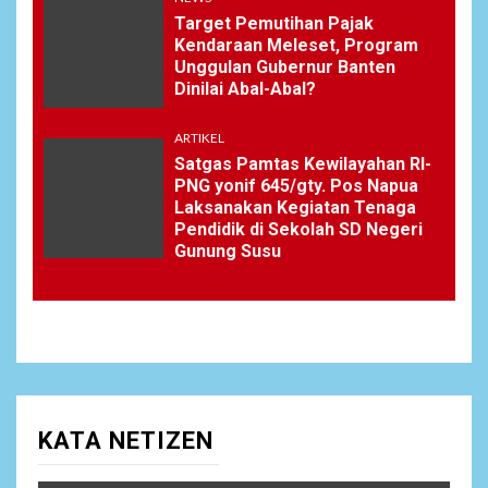
Target Pemutihan Pajak
Kendaraan Meleset, Program
Unggulan Gubernur Banten
Dinilai Abal-Abal?
ARTIKEL
Satgas Pamtas Kewilayahan RI-
PNG yonif 645/gty. Pos Napua
Laksanakan Kegiatan Tenaga
Pendidik di Sekolah SD Negeri
Gunung Susu
KATA NETIZEN