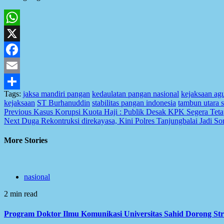
WhatsApp
X
Facebook
Email
Tags:
jaksa mandiri pangan
kedaulatan pangan nasional
kejaksaan ag
Share
kejaksaan
ST Burhanuddin
stabilitas pangan indonesia
tambun utara 
Post
Previous
Kasus Korupsi Kuota Haji : Publik Desak KPK Segera Tet
Next
Duga Rekontruksi direkayasa, Kini Polres Tanjungbalai Jadi So
navigation
More Stories
nasional
2 min read
Program Doktor Ilmu Komunikasi Universitas Sahid Dorong Str