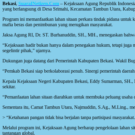
Bekasi
,
SuaraINetizen.Com
– Kejaksaan Agung Republik Indonesi
yang berlangsung di Desa Srimahi, Kecamatan Tambun Utara, Kabupa
Program ini memanfaatkan lahan sitaan perkara tindak pidana untuk k
mafia beras dan penimbunan yang merugikan masyarakat.
Jaksa Agung RI, Dr. ST. Burhanuddin, SH., MH., menegaskan bahwa 
“Kejaksaan hadir bukan hanya dalam penegakan hukum, tetapi juga men
segelintir pihak,” ujarnya.
Dukungan juga datang dari Pemerintah Kabupaten Bekasi. Wakil Bupa
“Pemkab Bekasi siap berkolaborasi penuh. Sinergi pemerintah daerah,
Kepala Kejaksaan Negeri Kabupaten Bekasi, Eddy Sumarman, SH., M
sekitar.
“Pemanfaatan lahan sitaan diarahkan untuk membuka peluang usaha 
Sementara itu, Camat Tambun Utara, Najmuddin, S.Ag., M.Ling., me
> “Ketahanan pangan tidak bisa berjalan tanpa partisipasi masyar
Melalui program ini, Kejaksaan Agung berharap pengelolaan lahan si
tantangan global.