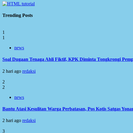
Trending Posts
1
1
news
Soal Dugaan Tenaga Ahli Fiktif, KPK Diminta Tongkrongi Pem
2 hari ago
redaksi
2
2
news
Bantu Atasi Kesulitan Warga Perbatasan, Pos Kotis Satgas Yonar
2 hari ago
redaksi
3