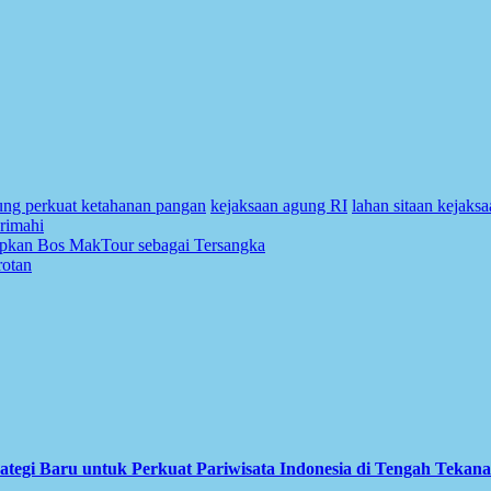
ung perkuat ketahanan pangan
kejaksaan agung RI
lahan sitaan kejaks
srimahi
apkan Bos MakTour sebagai Tersangka
rotan
ategi Baru untuk Perkuat Pariwisata Indonesia di Tengah Tekan