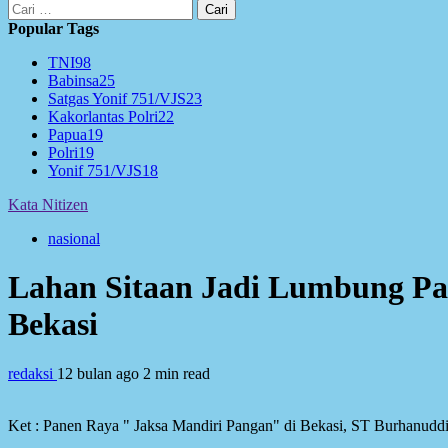
Cari
untuk:
Popular Tags
TNI
98
Babinsa
25
Satgas Yonif 751/VJS
23
Kakorlantas Polri
22
Papua
19
Polri
19
Yonif 751/VJS
18
Kata Nitizen
nasional
Lahan Sitaan Jadi Lumbung Pa
Bekasi
redaksi
12 bulan ago
2 min read
Ket : Panen Raya " Jaksa Mandiri Pangan" di Bekasi, ST Burhanudd