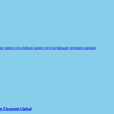
aan
panen raya bekasi
panen raya kejaksaan
program pangan
an Ekonomi Global