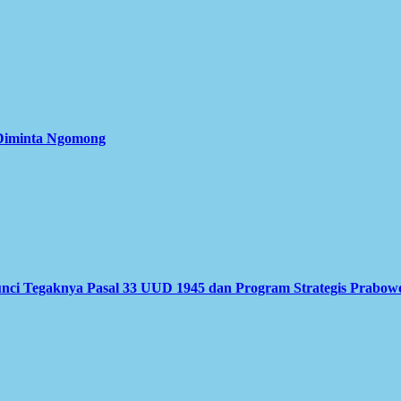
 Diminta Ngomong
nci Tegaknya Pasal 33 UUD 1945 dan Program Strategis Prabow