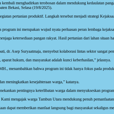
a kembali menghadirkan terobosan dalam mendukung kedaulatan pan
ten Bekasi, Selasa (19/8/2025).
egiatan pertanian produktif. Langkah tersebut menjadi strategi Kejaks
program ini merupakan wujud nyata perluasan peran lembaga kejaksaa
jaga ketersediaan pangan rakyat. Hasil pertanian dari lahan sitaan h
ti, dr. Asep Suryaatmaja, menyebut kolaborasi lintas sektor sangat 
 aparat hukum, dan masyarakat adalah kunci keberhasilan,” jelasnya.
H., menambahkan bahwa program ini tidak hanya fokus pada produks
dan meningkatkan kesejahteraan warga,” katanya.
nekankan pentingnya keterlibatan warga dalam menyukseskan program
akat. Kami mengajak warga Tambun Utara mendukung penuh pemanfaatan
taan dapat memberikan manfaat langsung bagi masyarakat sekaligus me