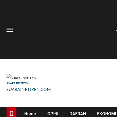
Skip
to
content
SUARA INETIZEN
SUARAINETIZEN.COM
Home
OPINI
DAERAH
EKONOMI 