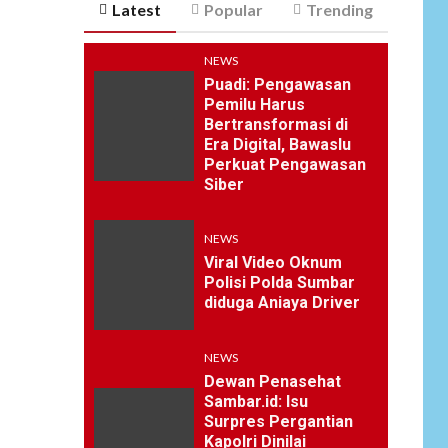
Latest
Popular
Trending
NEWS
Puadi: Pengawasan
Pemilu Harus
Bertransformasi di
Era Digital, Bawaslu
Perkuat Pengawasan
Siber
NEWS
Viral Video Oknum
Polisi Polda Sumbar
diduga Aniaya Driver
NEWS
Dewan Penasehat
Sambar.id: Isu
Surpres Pergantian
Kapolri Dinilai