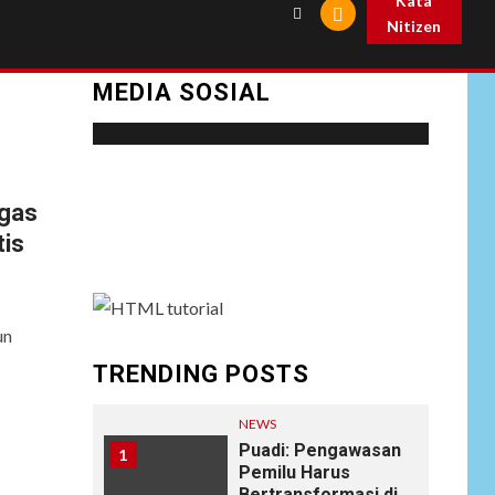
Kata
Nitizen
MEDIA SOSIAL
Social menu is not set. You need to create
tgas
menu and assign it to Social Menu on Menu
tis
Settings.
un
TRENDING POSTS
NEWS
Puadi: Pengawasan
1
Pemilu Harus
Bertransformasi di