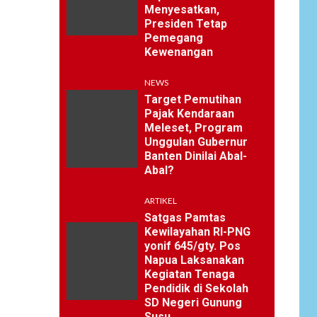
Menyesatkan,
Presiden Tetap
Pemegang
Kewenangan
NEWS
Target Pemutihan
Pajak Kendaraan
Meleset, Program
Unggulan Gubernur
Banten Dinilai Abal-
Abal?
ARTIKEL
Satgas Pamtas
Kewilayahan RI-PNG
yonif 645/gty. Pos
Napua Laksanakan
Kegiatan Tenaga
Pendidik di Sekolah
SD Negeri Gunung
Susu