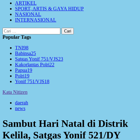
ARTIKEL
SPORT, ARTIS & GAYA HIDUP
NASIONAL
INTERNASIONAL
Cari
untuk:
Popular Tags
TNI
98
Babinsa
25
Satgas Yonif 751/VJS
23
Kakorlantas Polri
22
Papua
19
Polri
19
Yonif 751/VJS
18
Kata Nitizen
daerah
news
Sambut Hari Natal di Distrik
Kelila, Satgas Yonif 521/DY