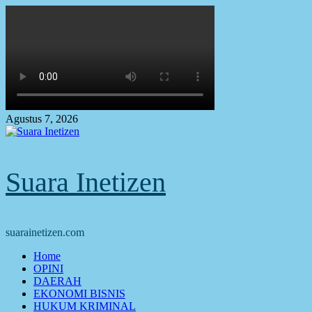
Skip
to
content
Agustus 7, 2026
Suara Inetizen
suarainetizen.com
Primary
Home
Menu
OPINI
DAERAH
EKONOMI BISNIS
HUKUM KRIMINAL