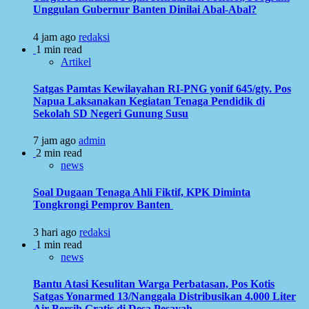
Unggulan Gubernur Banten Dinilai Abal-Abal?
4 jam ago
redaksi
1 min read
Artikel
Satgas Pamtas Kewilayahan RI-PNG yonif 645/gty. Pos
Napua Laksanakan Kegiatan Tenaga Pendidik di
Sekolah SD Negeri Gunung Susu
7 jam ago
admin
2 min read
news
Soal Dugaan Tenaga Ahli Fiktif, KPK Diminta
Tongkrongi Pemprov Banten
3 hari ago
redaksi
1 min read
news
Bantu Atasi Kesulitan Warga Perbatasan, Pos Kotis
Satgas Yonarmed 13/Nanggala Distribusikan 4.000 Liter
Air Bersih Gratis di Desa Pesayah