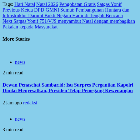
Tags:
Hari Natal
Natal 2026
Pengobatan Gratis
Satgas Yonif
Post
Previous
Ketua DPD GMNI Sumut: Pembangunan Huntara dan
Infrastruktur Darurat Bukti Negara Hadir di Tengah Bencana
navigation
Next
Satgas Yonif 751/VJS menyambut Natal dengan membagikan
Pakaian kepada Masyarakat
More Stories
news
2 min read
Dewan Penasehat Sambar.id: Isu Surpres Pergantian Kapolri
Dinilai Menyesatkan, Presiden Tetap Pemegang Kewenangan
2 jam ago
redaksi
news
3 min read