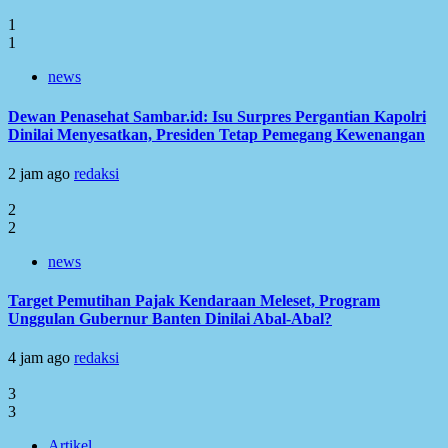
1
1
news
Dewan Penasehat Sambar.id: Isu Surpres Pergantian Kapolri
Dinilai Menyesatkan, Presiden Tetap Pemegang Kewenangan
2 jam ago
redaksi
2
2
news
Target Pemutihan Pajak Kendaraan Meleset, Program
Unggulan Gubernur Banten Dinilai Abal-Abal?
4 jam ago
redaksi
3
3
Artikel