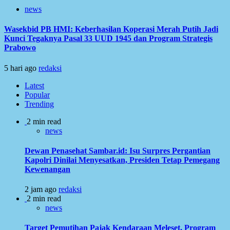
news
Wasekbid PB HMI: Keberhasilan Koperasi Merah Putih Jadi
Kunci Tegaknya Pasal 33 UUD 1945 dan Program Strategis
Prabowo
5 hari ago
redaksi
Latest
Popular
Trending
2 min read
news
Dewan Penasehat Sambar.id: Isu Surpres Pergantian
Kapolri Dinilai Menyesatkan, Presiden Tetap Pemegang
Kewenangan
2 jam ago
redaksi
2 min read
news
Target Pemutihan Pajak Kendaraan Meleset, Program