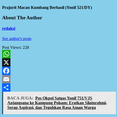
Prajurit Macan Kumbang Berhasil (Yonif 521/DY)
About The Author
redaksi
See author's posts
Post Views:
228
WhatsApp
X
Facebook
Email
Share
BACA JUGA:
Pos Okpol Satgas Yonif 751/VJS
Anjangsana ke Kampung Polsam: Eratkan Silaturahmi,
Serap Aspirasi, dan Teguhkan Rasa Aman Warga