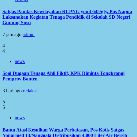
Satgas Pamtas Kewilayahan RI-PNG yonif 645/gty. Pos Napua
Laksanakan Kegiatan Tenaga Pendidik di Sekolah SD Negeri
Gunung Susu
7 jam ago
admin
4
4
news
Soal Dugaan Tenaga Ahli Fiktif, KPK Diminta Tongkrongi
Pemprov Banten
3 hari ago
redaksi
5
5
news
Bantu Atasi Kesulitan Warga Perbatasan, Pos Kotis Satgas
Yonarmed 13/Nanggala Distribusikan 4.000 Liter Air Bersih