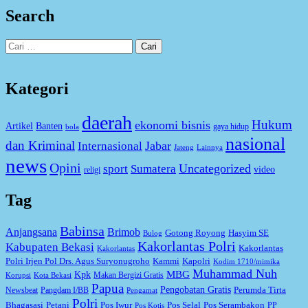
Search
Cari
untuk:
Kategori
daerah
Hukum
ekonomi bisnis
Artikel
Banten
gaya hidup
bola
nasional
dan Kriminal
Jabar
Internasional
Jateng
Lainnya
news
Opini
Uncategorized
sport
Sumatera
video
religi
Tag
Babinsa
Anjangsana
Brimob
Gotong Royong
Hasyim SE
Bulog
Kakorlantas Polri
Kabupaten Bekasi
Kakorlantas
Kakorlantas
Kapolri
Polri Irjen Pol Drs. Agus Suryonugroho
Kammi
Kodim 1710/mimika
Muhammad Nuh
MBG
Kpk
Makan Bergizi Gratis
Korupsi
Kota Bekasi
Papua
Pengobatan Gratis
Perumda Tirta
Newsbeat
Pangdam I/BB
Pengamat
Polri
Bhagasasi
Petani
Pos Iwur
Pos Selal
Pos Serambakon
PP
Pos Kotis