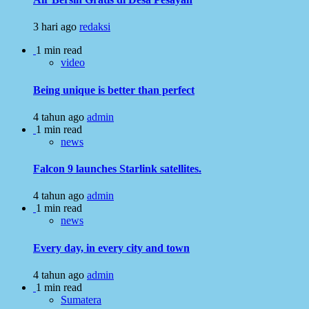
3 hari ago
redaksi
1 min read
video
Being unique is better than perfect
4 tahun ago
admin
1 min read
news
Falcon 9 launches Starlink satellites.
4 tahun ago
admin
1 min read
news
Every day, in every city and town
4 tahun ago
admin
1 min read
Sumatera