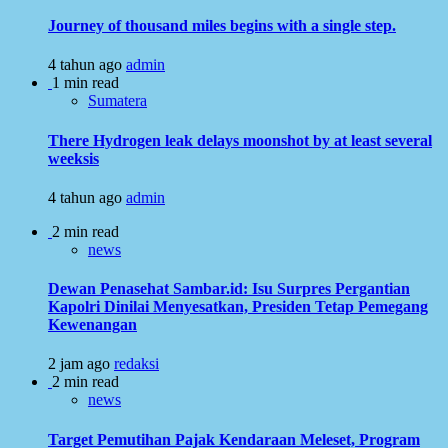
Journey of thousand miles begins with a single step.
4 tahun ago
admin
1 min read
Sumatera
There Hydrogen leak delays moonshot by at least several
weeksis
4 tahun ago
admin
2 min read
news
Dewan Penasehat Sambar.id: Isu Surpres Pergantian
Kapolri Dinilai Menyesatkan, Presiden Tetap Pemegang
Kewenangan
2 jam ago
redaksi
2 min read
news
Target Pemutihan Pajak Kendaraan Meleset, Program