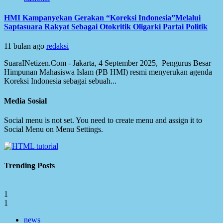
HMI Kampanyekan Gerakan “Koreksi Indonesia”Melalui
Saptasuara Rakyat Sebagai Otokritik Oligarki Partai Politik
11 bulan ago
redaksi
SuaraINetizen.Com - Jakarta, 4 September 2025, Pengurus Besar
Himpunan Mahasiswa Islam (PB HMI) resmi menyerukan agenda
Koreksi Indonesia sebagai sebuah...
Media Sosial
Social menu is not set. You need to create menu and assign it to
Social Menu on Menu Settings.
Trending Posts
1
1
news