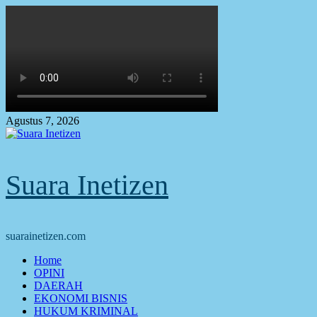
Skip
to
content
Agustus 7, 2026
Suara Inetizen
suarainetizen.com
Primary
Home
Menu
OPINI
DAERAH
EKONOMI BISNIS
HUKUM KRIMINAL