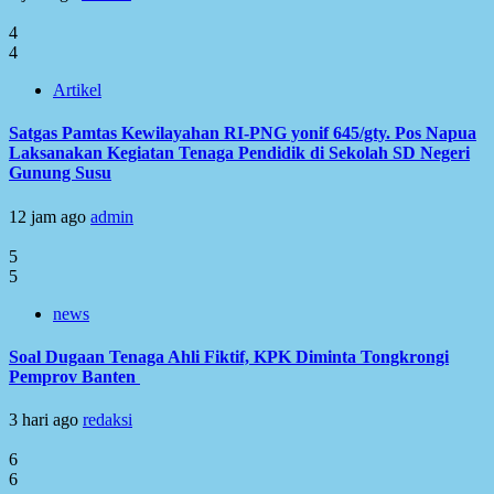
4
4
Artikel
Satgas Pamtas Kewilayahan RI-PNG yonif 645/gty. Pos Napua
Laksanakan Kegiatan Tenaga Pendidik di Sekolah SD Negeri
Gunung Susu
12 jam ago
admin
5
5
news
Soal Dugaan Tenaga Ahli Fiktif, KPK Diminta Tongkrongi
Pemprov Banten
3 hari ago
redaksi
6
6