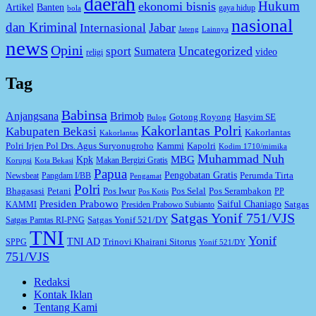
daerah
Hukum
ekonomi bisnis
Artikel
Banten
gaya hidup
bola
nasional
dan Kriminal
Jabar
Internasional
Jateng
Lainnya
news
Opini
Uncategorized
sport
Sumatera
video
religi
Tag
Babinsa
Anjangsana
Brimob
Gotong Royong
Hasyim SE
Bulog
Kakorlantas Polri
Kabupaten Bekasi
Kakorlantas
Kakorlantas
Kapolri
Polri Irjen Pol Drs. Agus Suryonugroho
Kammi
Kodim 1710/mimika
Muhammad Nuh
MBG
Kpk
Makan Bergizi Gratis
Korupsi
Kota Bekasi
Papua
Pengobatan Gratis
Perumda Tirta
Newsbeat
Pangdam I/BB
Pengamat
Polri
Bhagasasi
Petani
Pos Iwur
Pos Selal
Pos Serambakon
PP
Pos Kotis
Presiden Prabowo
Saiful Chaniago
Satgas
KAMMI
Presiden Prabowo Subianto
Satgas Yonif 751/VJS
Satgas Yonif 521/DY
Satgas Pamtas RI-PNG
TNI
Yonif
TNI AD
Trinovi Khairani Sitorus
SPPG
Yonif 521/DY
751/VJS
Redaksi
Kontak Iklan
Tentang Kami