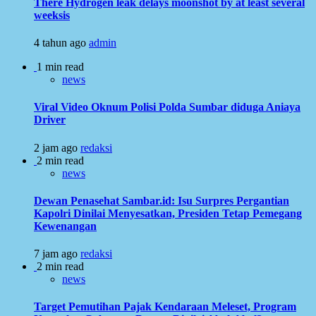
There Hydrogen leak delays moonshot by at least several
weeksis
4 tahun ago
admin
1 min read
news
Viral Video Oknum Polisi Polda Sumbar diduga Aniaya
Driver
2 jam ago
redaksi
2 min read
news
Dewan Penasehat Sambar.id: Isu Surpres Pergantian
Kapolri Dinilai Menyesatkan, Presiden Tetap Pemegang
Kewenangan
7 jam ago
redaksi
2 min read
news
Target Pemutihan Pajak Kendaraan Meleset, Program