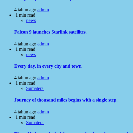
4 tahun ago
admin
1 min read
news
Falcon 9 launches Starlink satellites.
4 tahun ago
admin
1 min read
news
Every day, in every city and town
4 tahun ago
admin
1 min read
Sumatera
Journey of thousand miles begins with a single step.
4 tahun ago
admin
1 min read
Sumatera