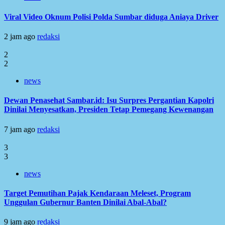
Viral Video Oknum Polisi Polda Sumbar diduga Aniaya Driver
2 jam ago
redaksi
2
2
news
Dewan Penasehat Sambar.id: Isu Surpres Pergantian Kapolri
Dinilai Menyesatkan, Presiden Tetap Pemegang Kewenangan
7 jam ago
redaksi
3
3
news
Target Pemutihan Pajak Kendaraan Meleset, Program
Unggulan Gubernur Banten Dinilai Abal-Abal?
9 jam ago
redaksi