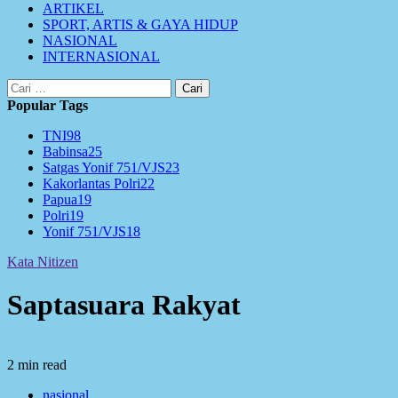
ARTIKEL
SPORT, ARTIS & GAYA HIDUP
NASIONAL
INTERNASIONAL
Cari
untuk:
Popular Tags
TNI
98
Babinsa
25
Satgas Yonif 751/VJS
23
Kakorlantas Polri
22
Papua
19
Polri
19
Yonif 751/VJS
18
Kata Nitizen
Saptasuara Rakyat
2 min read
nasional