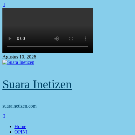
Skip
to
content
Agustus 10, 2026
Suara Inetizen
suarainetizen.com
Primary
Menu
Home
OPINI