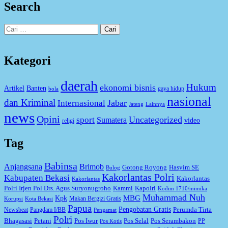
Search
Cari
untuk:
Kategori
daerah
Hukum
ekonomi bisnis
Artikel
Banten
gaya hidup
bola
nasional
dan Kriminal
Jabar
Internasional
Jateng
Lainnya
news
Opini
Uncategorized
sport
Sumatera
video
religi
Tag
Babinsa
Anjangsana
Brimob
Gotong Royong
Hasyim SE
Bulog
Kakorlantas Polri
Kabupaten Bekasi
Kakorlantas
Kakorlantas
Kapolri
Polri Irjen Pol Drs. Agus Suryonugroho
Kammi
Kodim 1710/mimika
Muhammad Nuh
MBG
Kpk
Makan Bergizi Gratis
Korupsi
Kota Bekasi
Papua
Pengobatan Gratis
Perumda Tirta
Newsbeat
Pangdam I/BB
Pengamat
Polri
Bhagasasi
Petani
Pos Iwur
Pos Selal
Pos Serambakon
PP
Pos Kotis