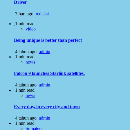
Driver
3 hari ago
redaksi
1 min read
video
Being unique is better than perfect
4 tahun ago
admin
1 min read
news
Falcon 9 launches Starlink satellites.
4 tahun ago
admin
1 min read
news
Every day, in every city and town
4 tahun ago
admin
1 min read
Sumatera