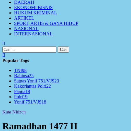
DAERAH
EKONOMI BISNIS
HUKUM KRIMINAL
ARTIKEL
SPORT, ARTIS & GAYA HIDUP
NASIONAL
INTERNASIONAL
Cari
untuk:
Popular Tags
TNI
98
Babinsa
25
Satgas Yonif 751/VJS
23
Kakorlantas Polri
22
Papua
19
Polri
19
Yonif 751/VJS
18
Kata Nitizen
Ramadhan 1477 H