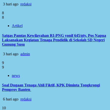
3 hari ago
redaksi
8
8
Artikel
Satgas Pamtas Kewilayahan RI-PNG yonif 645/gty. Pos Napua
Laksanakan Kegiatan Tenaga Pendidik di Sekolah SD Negeri
Gunung Susu
3 hari ago
admin
9
9
news
Soal Dugaan Tenaga Ahli Fiktif, KPK Diminta Tongkrongi
Pemprov Banten
6 hari ago
redaksi
10