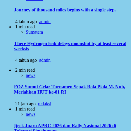
Journey of thousand miles begins with a single step.
4 tahun ago
admin
1 min read
Sumatera
There Hydrogen leak delays moonshot by at least several
weeksis
4 tahun ago
admin
2 min read
news
FOZ Sumut Gelar Turnamen Sepak Bola Piala M. Nuh,
Meriahkan HUT ke-81 RI
21 jam ago
redaksi
1 min read
news
Ijeck Juara APRC 2026 dan Rally Nasional 2026 di
Tobasari Simalungun