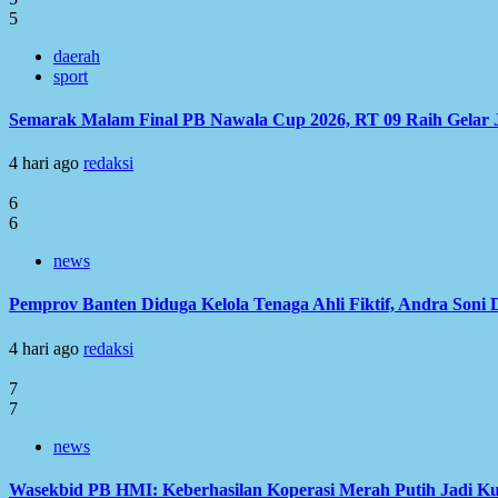
5
daerah
sport
Semarak Malam Final PB Nawala Cup 2026, RT 09 Raih Gelar 
4 hari ago
redaksi
6
6
news
Pemprov Banten Diduga Kelola Tenaga Ahli Fiktif, Andra Soni
4 hari ago
redaksi
7
7
news
Wasekbid PB HMI: Keberhasilan Koperasi Merah Putih Jadi Ku