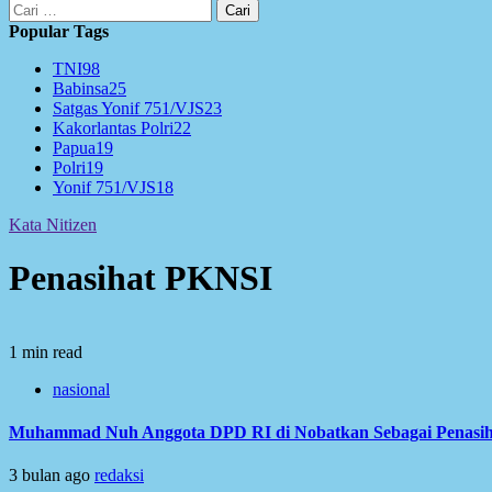
Cari
untuk:
Popular Tags
TNI
98
Babinsa
25
Satgas Yonif 751/VJS
23
Kakorlantas Polri
22
Papua
19
Polri
19
Yonif 751/VJS
18
Kata Nitizen
Penasihat PKNSI
1 min read
nasional
Muhammad Nuh Anggota DPD RI di Nobatkan Sebagai Penasih
3 bulan ago
redaksi