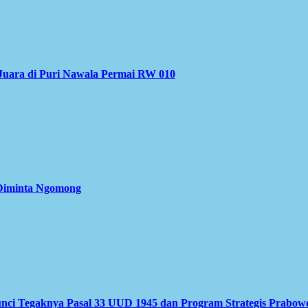
Juara di Puri Nawala Permai RW 010
 Diminta Ngomong
nci Tegaknya Pasal 33 UUD 1945 dan Program Strategis Prabow