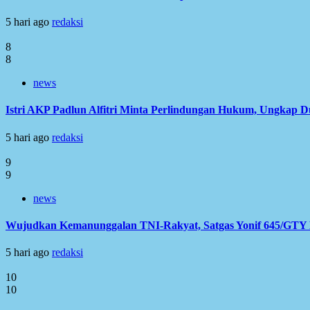
5 hari ago
redaksi
8
8
news
Istri AKP Padlun Alfitri Minta Perlindungan Hukum, Ungkap 
5 hari ago
redaksi
9
9
news
Wujudkan Kemanunggalan TNI-Rakyat, Satgas Yonif 645/GTY L
5 hari ago
redaksi
10
10