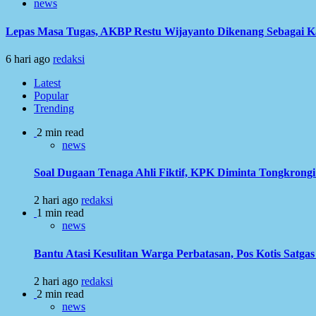
news
Lepas Masa Tugas, AKBP Restu Wijayanto Dikenang Sebagai K
6 hari ago
redaksi
Latest
Popular
Trending
2 min read
news
Soal Dugaan Tenaga Ahli Fiktif, KPK Diminta Tongkron
2 hari ago
redaksi
1 min read
news
Bantu Atasi Kesulitan Warga Perbatasan, Pos Kotis Satgas
2 hari ago
redaksi
2 min read
news