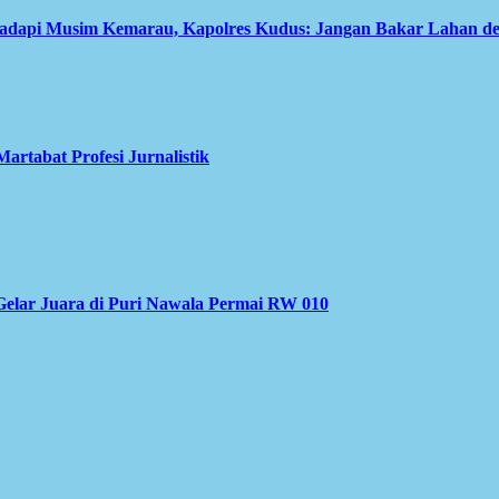
Hadapi Musim Kemarau, Kapolres Kudus: Jangan Bakar Lahan d
rtabat Profesi Jurnalistik
elar Juara di Puri Nawala Permai RW 010