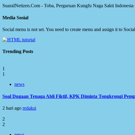
SuaraINetizen.Com - Toba, Perguruan Kungfu Naga Sakti Indonesi
Media Sosial
Social menu is not set. You need to create menu and assign it to Soc
Trending Posts
1
1
news
Soal Dugaan Tenaga Ahli Fiktif, KPK Diminta Tongkrongi Pem
2 hari ago
redaksi
2
2
news