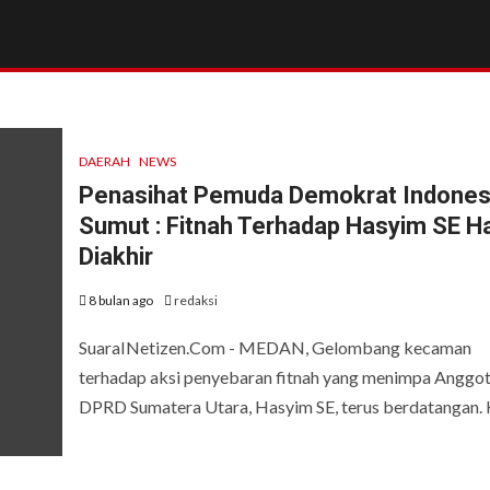
DAERAH
NEWS
Penasihat Pemuda Demokrat Indones
Sumut : Fitnah Terhadap Hasyim SE H
Diakhir
8 bulan ago
redaksi
SuaraINetizen.Com - MEDAN, Gelombang kecaman
terhadap aksi penyebaran fitnah yang menimpa Anggo
DPRD Sumatera Utara, Hasyim SE, terus berdatangan. Ka