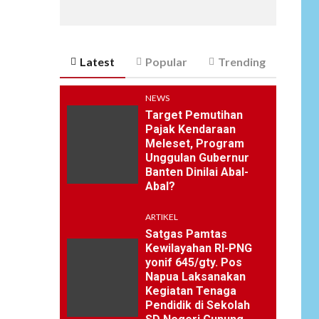
Latest
Popular
Trending
NEWS
Target Pemutihan
Pajak Kendaraan
Meleset, Program
Unggulan Gubernur
Banten Dinilai Abal-
Abal?
ARTIKEL
Satgas Pamtas
Kewilayahan RI-PNG
yonif 645/gty. Pos
Napua Laksanakan
Kegiatan Tenaga
Pendidik di Sekolah