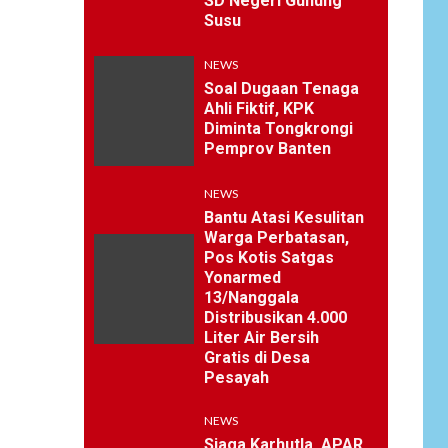
SD Negeri Gunung
Susu
NEWS
Soal Dugaan Tenaga
Ahli Fiktif, KPK
Diminta Tongkrongi
Pemprov Banten
NEWS
Bantu Atasi Kesulitan
Warga Perbatasan,
Pos Kotis Satgas
Yonarmed
13/Nanggala
Distribusikan 4.000
Liter Air Bersih
Gratis di Desa
Pesayah
NEWS
Siaga Karhutla, APAR