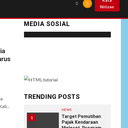
Kata
Nitizen
MEDIA SOSIAL
Social menu is not set. You need to create
ia
menu and assign it to Social Menu on Menu
arus
Settings.
TRENDING POSTS
ta
li...
NEWS
Target Pemutihan
1
Pajak Kendaraan
Meleset, Program