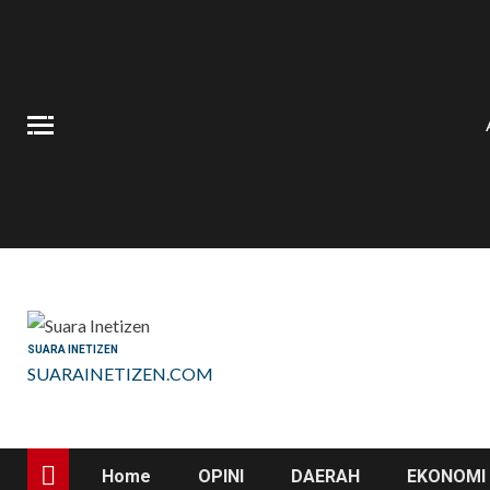
Skip
to
content
SUARA INETIZEN
SUARAINETIZEN.COM
Home
OPINI
DAERAH
EKONOMI 