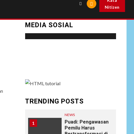
Kata
Nitizen
MEDIA SOSIAL
Social menu is not set. You need to create
menu and assign it to Social Menu on Menu
Settings.
an
TRENDING POSTS
NEWS
Puadi: Pengawasan
1
Pemilu Harus
Bertransformasi di