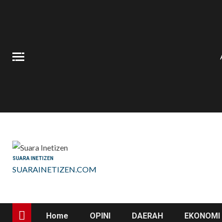
Skip
to
content
SUARA INETIZEN
SUARAINETIZEN.COM
Home
OPINI
DAERAH
EKONOMI 