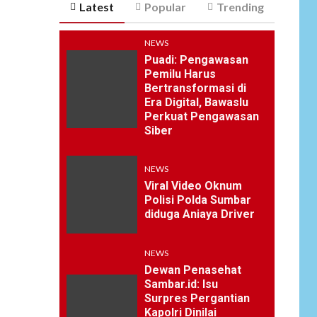
Latest
Popular
Trending
NEWS
Puadi: Pengawasan
Pemilu Harus
Bertransformasi di
Era Digital, Bawaslu
Perkuat Pengawasan
Siber
NEWS
Viral Video Oknum
Polisi Polda Sumbar
diduga Aniaya Driver
NEWS
Dewan Penasehat
Sambar.id: Isu
Surpres Pergantian
Kapolri Dinilai