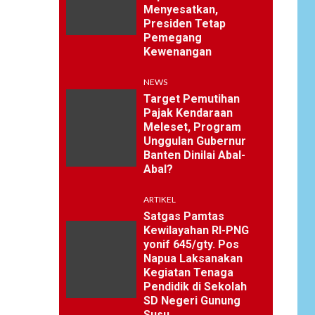
Menyesatkan,
Presiden Tetap
Pemegang
Kewenangan
NEWS
Target Pemutihan
Pajak Kendaraan
Meleset, Program
Unggulan Gubernur
Banten Dinilai Abal-
Abal?
ARTIKEL
Satgas Pamtas
Kewilayahan RI-PNG
yonif 645/gty. Pos
Napua Laksanakan
Kegiatan Tenaga
Pendidik di Sekolah
SD Negeri Gunung
Susu