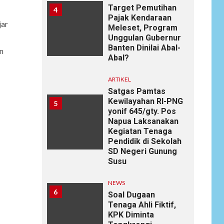
Target Pemutihan
4
Pajak Kendaraan
jar
Meleset, Program
Unggulan Gubernur
Banten Dinilai Abal-
n
Abal?
ARTIKEL
Satgas Pamtas
Kewilayahan RI-PNG
5
yonif 645/gty. Pos
Napua Laksanakan
Kegiatan Tenaga
Pendidik di Sekolah
SD Negeri Gunung
Susu
NEWS
6
Soal Dugaan
Tenaga Ahli Fiktif,
KPK Diminta