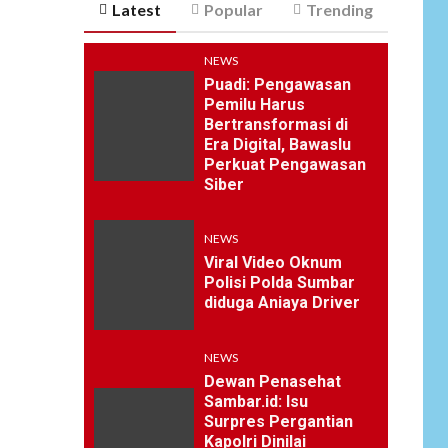
Latest
Popular
Trending
NEWS
Puadi: Pengawasan
Pemilu Harus
Bertransformasi di
Era Digital, Bawaslu
Perkuat Pengawasan
Siber
NEWS
Viral Video Oknum
Polisi Polda Sumbar
diduga Aniaya Driver
NEWS
Dewan Penasehat
Sambar.id: Isu
Surpres Pergantian
Kapolri Dinilai