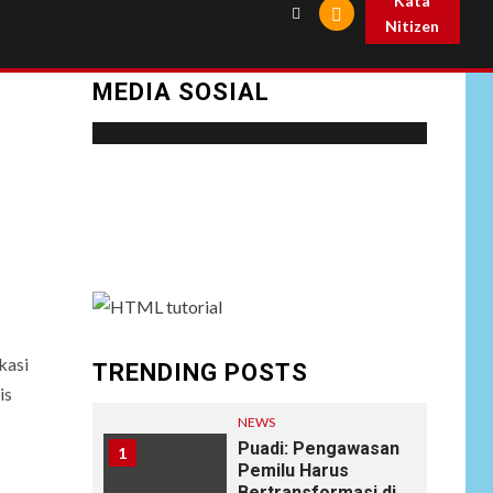
Kata
Nitizen
MEDIA SOSIAL
Social menu is not set. You need to create
menu and assign it to Social Menu on Menu
Settings.
kasi
TRENDING POSTS
is
NEWS
Puadi: Pengawasan
1
Pemilu Harus
Bertransformasi di