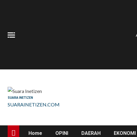
Skip
to
content
SUARA INETIZEN
SUARAINETIZEN.COM
Home
OPINI
DAERAH
EKONOMI 