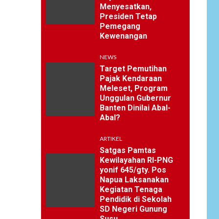
Menyesatkan,
Presiden Tetap
Pemegang
Kewenangan
NEWS
Target Pemutihan
Pajak Kendaraan
Meleset, Program
Unggulan Gubernur
Banten Dinilai Abal-
Abal?
ARTIKEL
Satgas Pamtas
Kewilayahan RI-PNG
yonif 645/gty. Pos
Napua Laksanakan
Kegiatan Tenaga
Pendidik di Sekolah
SD Negeri Gunung
Susu