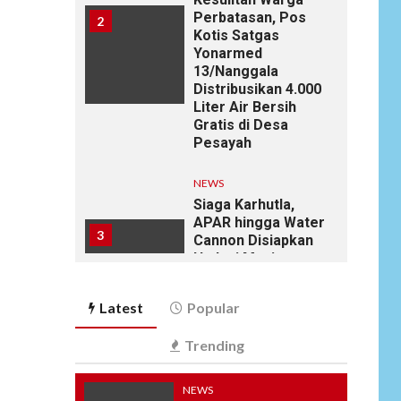
Perbatasan, Pos
2
Kotis Satgas
Yonarmed
13/Nanggala
Distribusikan 4.000
Liter Air Bersih
Gratis di Desa
Pesayah
NEWS
Siaga Karhutla,
APAR hingga Water
3
Cannon Disiapkan
Hadapi Musim
Kemarau, Kapolres
Kudus: Jangan
Latest
Popular
Bakar Lahan
dengan Alasan Apa
Trending
Pun
NEWS
NEWS