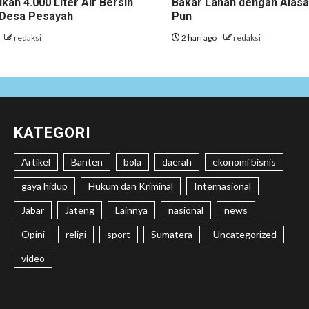
ikan 4.000 Liter Air Bersih
Bakar Lahan dengan Alas
i Desa Pesayah
Pun
redaksi
2 hari ago
redaksi
KATEGORI
Artikel
Banten
bola
daerah
ekonomi bisnis
gaya hidup
Hukum dan Kriminal
Internasional
Jabar
Jateng
Lainnya
nasional
news
Opini
religi
sport
Sumatera
Uncategorized
video