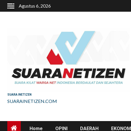
Skip
Agustus 6, 2026
to
content
SUARA INETIZEN
SUARAINETIZEN.COM
Home
OPINI
DAERAH
EKONOMI