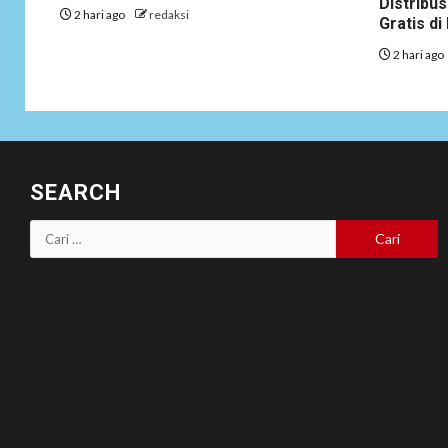
Distribus
2 hari ago
redaksi
Gratis d
2 hari ago
SEARCH
Cari
untuk: