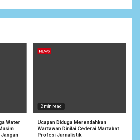
Wujudkan
Kemanunggalan
9
TNI-Rakyat, Satgas
Yonif 645/GTY
Laksanakan
Anjangsana Untuk
Mempererat Tali
Silaturahmi dengan
NEWS
Instansi Terkait
NEWS
Lepas Masa Tugas,
10
AKBP Restu
Wijayanto Dikenang
Sebagai Kapolres
Humanis yang
2 min read
Dirindukan di
Bulukumba
gga Water
Ucapan Diduga Merendahkan
 Musim
Wartawan Dinilai Cederai Martabat
NEWS
 Jangan
Profesi Jurnalistik
1
Soal Dugaan