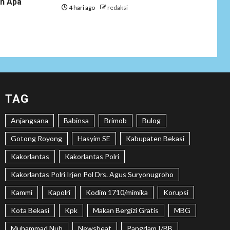
an Apa
Tenaga Ahli Fiktif,
4 hari ago
redaksi
KPK Diminta
Tongkrongi
Pemprov Banten
NEWS
Bantu Atasi
Kesulitan Warga
Perbatasan, Pos
2
TAG
Kotis Satgas
Yonarmed
Anjangsana
Babinsa
Brimob
Bulog
13/Nanggala
Distribusikan 4.000
Gotong Royong
Hasyim SE
Kabupaten Bekasi
Liter Air Bersih
Gratis di Desa
Kakorlantas
Kakorlantas Polri
Pesayah
Kakorlantas Polri Irjen Pol Drs. Agus Suryonugroho
NEWS
Kammi
Kapolri
Kodim 1710/mimika
Korupsi
Siaga Karhutla,
APAR hingga Water
Kota Bekasi
Kpk
Makan Bergizi Gratis
MBG
3
Cannon Disiapkan
Muhammad Nuh
Newsbeat
Pangdam I/BB
Hadapi Musim