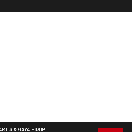
NEWS
6
Pemprov Banten
Diduga Kelola
Tenaga Ahli Fiktif,
Andra Soni Diminta
Ngomong
NEWS
Wasekbid PB HMI:
Keberhasilan
7
Koperasi Merah
Putih Jadi Kunci
Tegaknya Pasal 33
UUD 1945 dan
Program Strategis
ARTIS & GAYA HIDUP