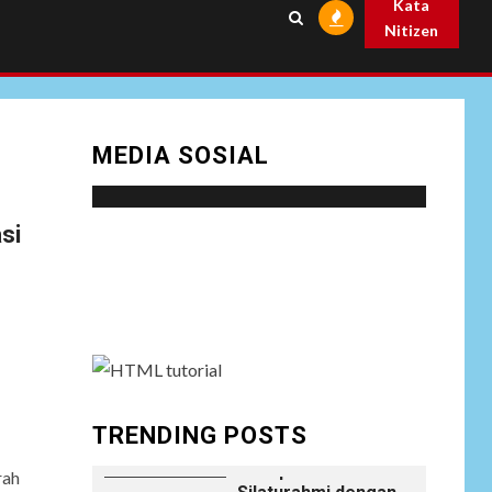
Kata
Prabowo
Nitizen
NEWS
Istri AKP Padlun
Alfitri Minta
8
Perlindungan
MEDIA SOSIAL
Hukum, Ungkap
Dugaan Pemerasan
oleh Oknum Unit
Ekonomi
si
Satreskrim Polres
Social menu is not set. You need to create
Batu Bara
menu and assign it to Social Menu on Menu
Settings.
NEWS
Wujudkan
Kemanunggalan
9
TNI-Rakyat, Satgas
Yonif 645/GTY
Laksanakan
TRENDING POSTS
Anjangsana Untuk
Mempererat Tali
rah