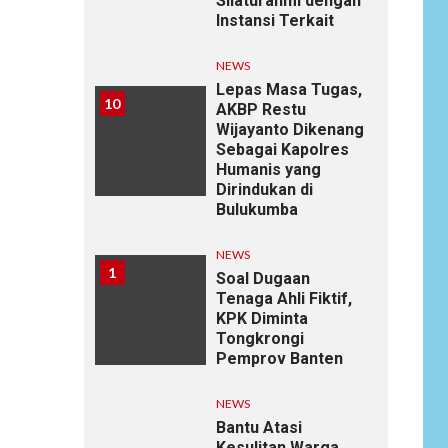
Silaturahmi dengan
Instansi Terkait
NEWS
Lepas Masa Tugas,
10
AKBP Restu
Wijayanto Dikenang
Sebagai Kapolres
Humanis yang
Dirindukan di
Bulukumba
NEWS
1
Soal Dugaan
Tenaga Ahli Fiktif,
KPK Diminta
Tongkrongi
Pemprov Banten
NEWS
Bantu Atasi
Kesulitan Warga