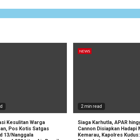
NEWS
ad
2 min read
asi Kesulitan Warga
Siaga Karhutla, APAR hin
an, Pos Kotis Satgas
Cannon Disiapkan Hadapi
d 13/Nanggala
Kemarau, Kapolres Kudus: