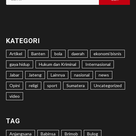
untuk:
KATEGORI
Artikel
Banten
bola
daerah
ekonomi bisnis
gaya hidup
Hukum dan Kriminal
Internasional
Jabar
Jateng
Lainnya
nasional
news
Opini
religi
sport
Sumatera
Uncategorized
video
TAG
Anjangsana
Babinsa
Brimob
Bulog