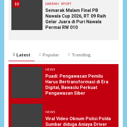
10
DAERAH
SPORT
Semarak Malam Final PB
Nawala Cup 2026, RT 09 Raih
Gelar Juara di Puri Nawala
Permai RW 010
Latest
Popular
Trending
NEWS
Puadi: Pengawasan Pemilu
Harus Bertransformasi di Era
Digital, Bawaslu Perkuat
Pengawasan Siber
NEWS
Viral Video Oknum Polisi Polda
Sumbar diduga Aniaya Driver