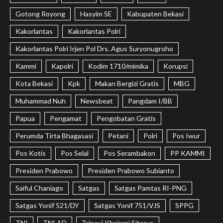
Gotong Royong
Hasyim SE
Kabupaten Bekasi
Kakorlantas
Kakorlantas Polri
Kakorlantas Polri Irjen Pol Drs. Agus Suryonugroho
Kammi
Kapolri
Kodim 1710/mimika
Korupsi
Kota Bekasi
Kpk
Makan Bergizi Gratis
MBG
Muhammad Nuh
Newsbeat
Pangdam I/BB
Papua
Pengamat
Pengobatan Gratis
Perumda Tirta Bhagasasi
Petani
Polri
Pos Iwur
Pos Kotis
Pos Selal
Pos Serambakon
PP KAMMI
Presiden Prabowo
Presiden Prabowo Subianto
Saiful Chaniago
Satgas
Satgas Pamtas RI-PNG
Satgas Yonif 521/DY
Satgas Yonif 751/VJS
SPPG
TNI
TNI AD
Trinovi Khairani Sitorus