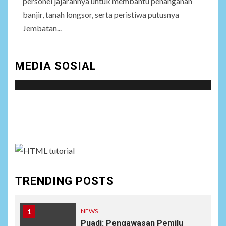
personel jajarannya untuk membantu penanganan
banjir, tanah longsor, serta peristiwa putusnya
Jembatan...
MEDIA SOSIAL
Social menu is not set. You need to create menu and
assign it to Social Menu on Menu Settings.
TRENDING POSTS
1
NEWS
Puadi: Pengawasan Pemilu