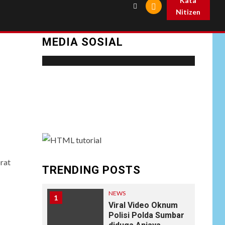
Kata
Nitizen
MEDIA SOSIAL
Social menu is not set. You need to create
menu and assign it to Social Menu on Menu
Settings.
rat
TRENDING POSTS
NEWS
1
Viral Video Oknum
Polisi Polda Sumbar