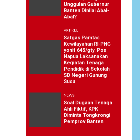
Unggulan Gubernur
Banten Dinilai Abal-
Abal?
ARTIKEL
Satgas Pamtas
Kewilayahan RI-PNG
yonif 645/gty. Pos
Napua Laksanakan
Kegiatan Tenaga
Pendidik di Sekolah
SD Negeri Gunung
Susu
NEWS
Soal Dugaan Tenaga
Ahli Fiktif, KPK
Diminta Tongkrongi
Pemprov Banten