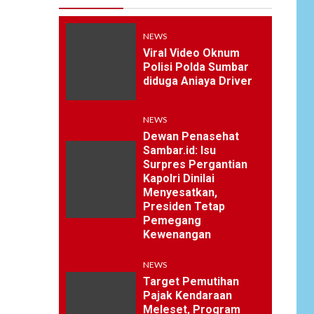
NEWS
Viral Video Oknum
Polisi Polda Sumbar
diduga Aniaya Driver
NEWS
Dewan Penasehat
Sambar.id: Isu
Surpres Pergantian
Kapolri Dinilai
Menyesatkan,
Presiden Tetap
Pemegang
Kewenangan
NEWS
Target Pemutihan
Pajak Kendaraan
Meleset, Program