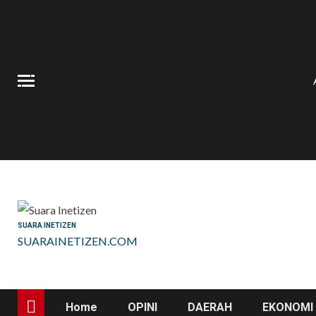
Skip
to
content
SUARA INETIZEN
SUARAINETIZEN.COM
Home
OPINI
DAERAH
EKONOMI 